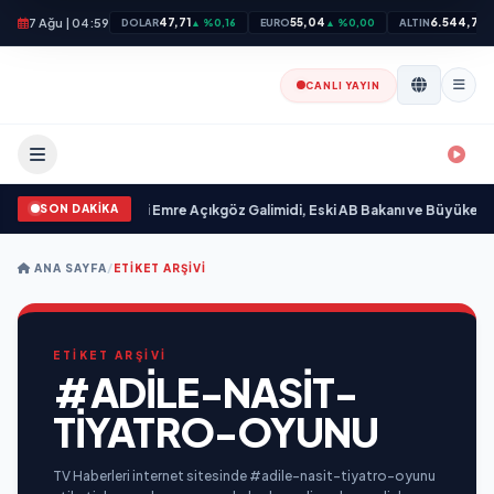
7 Ağu | 04:59
47,71
55,04
6.544,73
DOLAR
▲ %0,16
EURO
▲ %0,00
ALTIN
▲
CANLI YAYIN
SON DAKİKA
ilim “ yayımlandı
•
Ali Emre Açıkgöz Galimidi, Eski AB Bakanı ve Büyükelçi E
ANA SAYFA
/
ETIKET ARŞIVI
ETİKET ARŞİVİ
#ADILE-NASIT-
TIYATRO-OYUNU
TV Haberleri internet sitesinde #adile-nasit-tiyatro-oyunu