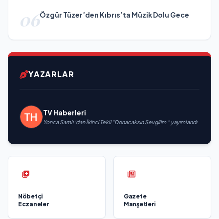
06
Özgür Tüzer’den Kıbrıs’ta Müzik Dolu Gece
YAZARLAR
TV Haberleri
Yonca Samlı ‘dan İkinci Tekli “Donacaksın Sevgilim “ yayımlandı
Nöbetçi
Gazete
Eczaneler
Manşetleri