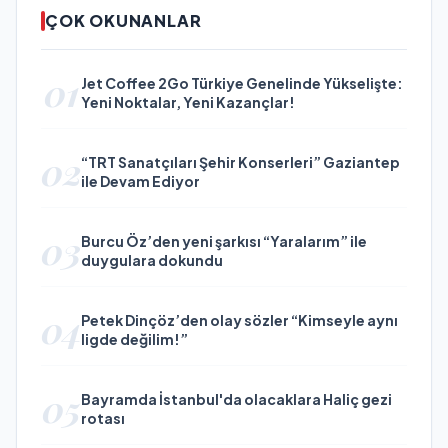
ÇOK OKUNANLAR
01
Jet Coffee 2Go Türkiye Genelinde Yükselişte:
Yeni Noktalar, Yeni Kazançlar!
02
“TRT Sanatçıları Şehir Konserleri” Gaziantep
ile Devam Ediyor
03
Burcu Öz’den yeni şarkısı “Yaralarım” ile
duygulara dokundu
04
Petek Dinçöz’den olay sözler “Kimseyle aynı
ligde değilim!”
05
Bayramda İstanbul'da olacaklara Haliç gezi
rotası