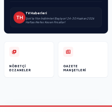
TV Haberleri
Şok'ta Yılın İndirimleri Başlıyor! 24-30 Haziran 2026
Haftası Nefes Kesen Fırsatlar!
NÖBETÇI
GAZETE
ECZANELER
MANŞETLERI