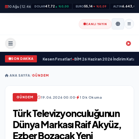
10 Ağu | 12:46
47,72
55,14
6.643,07
DOLAR
▲ %0,00
EURO
▼ %0,09
ALTIN
CANLI YAYIN
SON DAKİKA
2026 Haftası Nefes Kesen Fırsatlar!
•
BİM 26 Haziran 2026 İndirim Kataloğu: Yaz
ANA SAYFA
/
GÜNDEM
19.06.2026 00:00
1 Dk Okuma
GÜNDEM
Türk Televizyonculuğunun
Dünya Markası Raif Akyüz,
Ezber Bozacak Yeni