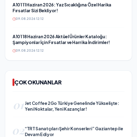
A101 11 Haziran 2026: Yaz Sıcaklığına Özel Harika
Fırsatlar Sizi Bekliyor!
09.08.2026 12:12
A101 18 Haziran 2026 Aktüel Ürünler Kataloğu:
Şampiyonlar İçin Fırsatlar ve Harrika İndirimler!
09.08.2026 12:12
ÇOK OKUNANLAR
01
Jet Coffee 2Go Türkiye Genelinde Yükselişte:
Yeni Noktalar, Yeni Kazançlar!
02
“TRT Sanatçıları Şehir Konserleri” Gaziantep ile
Devam Ediyor