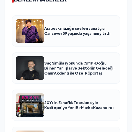
Arabesk müziğin sevilen sanatçısı
Cansever 59 yaşında yaşamını yitirdi
Saç Simülasyonunda (SMP) Doğru
Bilinen Yanlışlar ve Sektörün Geleceği:
Onur Akdeniz ile Özel Röportaj
20 Yıllık Esnaflık Tecrübesiyle
Kızıltepe'ye Yeni Bir Marka Kazandırdı