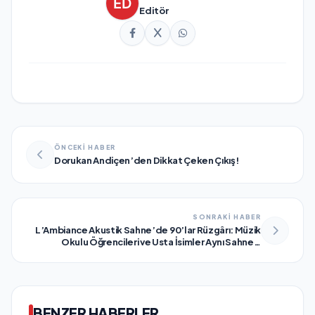
Editör
ÖNCEKİ HABER
Dorukan Andiçen’den Dikkat Çeken Çıkış!
SONRAKİ HABER
L’Ambiance Akustik Sahne’de 90’lar Rüzgârı: Müzik
Okulu Öğrencileri ve Usta İsimler Aynı Sahneyi
Paylaştı
BENZER HABERLER