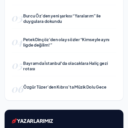
03
Burcu Öz’den yeni şarkısı “Yaralarım” ile
duygulara dokundu
04
Petek Dinçöz’den olay sözler “Kimseyle aynı
ligde değilim!”
05
Bayramda İstanbul'da olacaklara Haliç gezi
rotası
06
Özgür Tüzer’den Kıbrıs’ta Müzik Dolu Gece
YAZARLARIMIZ