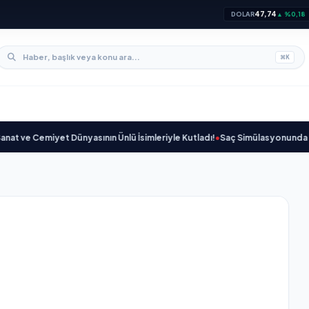
47,74
DOLAR
▲ %0,18
⌘
K
 Cemiyet Dünyasının Ünlü İsimleriyle Kutladı!
•
Saç Simülasyonunda (SMP) Do