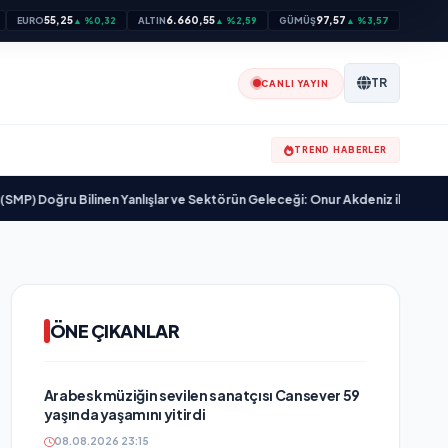
55,25
6.660,55
97,57
EURO
▲ %0,32
ALTIN
▲ %2,59
GÜMÜŞ
▲ %3,57
TR
CANLI YAYIN
TREND HABERLER
ğru Bilinen Yanlışlar ve Sektörün Geleceği: Onur Akdeniz ile Özel Röport
ÖNE ÇIKANLAR
Arabesk müziğin sevilen sanatçısı Cansever 59
yaşında yaşamını yitirdi
08.08.2026 23:15