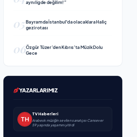
aynı ligde değilim!”
05
Bayramda İstanbul'da olacaklara Haliç
gezi rotası
06
Özgür Tüzer’den Kıbrıs’ta Müzik Dolu
Gece
YAZARLARIMIZ
TV Haberleri
Arabesk müziğin sevilen sanatçısı Cansever
59 yaşında yaşamını yitirdi