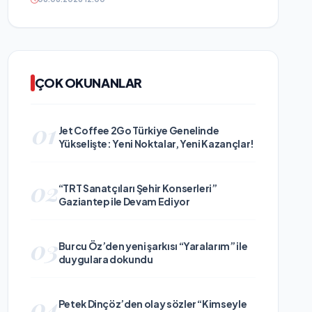
ÇOK OKUNANLAR
01
Jet Coffee 2Go Türkiye Genelinde
Yükselişte: Yeni Noktalar, Yeni Kazançlar!
02
“TRT Sanatçıları Şehir Konserleri”
Gaziantep ile Devam Ediyor
03
Burcu Öz’den yeni şarkısı “Yaralarım” ile
duygulara dokundu
04
Petek Dinçöz’den olay sözler “Kimseyle