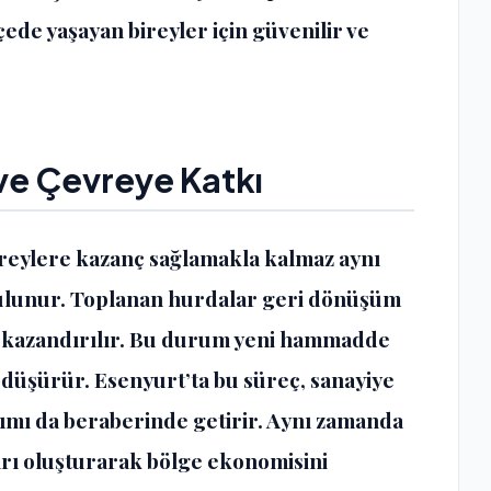
çede yaşayan bireyler için güvenilir ve
e Çevreye Katkı
ireylere kazanç sağlamakla kalmaz aynı
ulunur. Toplanan hurdalar geri dönüşüm
e kazandırılır. Bu durum yeni hammadde
i düşürür. Esenyurt’ta bu süreç, sanayiye
ımı da beraberinde getirir. Aynı zamanda
rı oluşturarak bölge ekonomisini