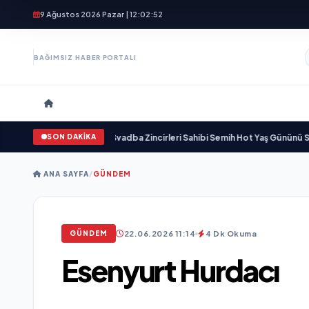
9 Ağustos 2026 Pazar | 12:02:54
BAĞIMSIZ HABER PORTALI
SON DAKİKA
da yaşamını yitirdi
•
Svadba Zincirleri Sahibi Semih Hot Yaş Gününü Sanat ve
ANA SAYFA
/
GÜNDEM
22.06.2026 11:14
4 Dk Okuma
GÜNDEM
Esenyurt Hurdacı