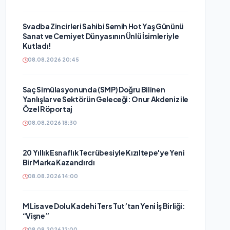
Svadba Zincirleri Sahibi Semih Hot Yaş Gününü
Sanat ve Cemiyet Dünyasının Ünlü İsimleriyle
Kutladı!
08.08.2026 20:45
Saç Simülasyonunda (SMP) Doğru Bilinen
Yanlışlar ve Sektörün Geleceği: Onur Akdeniz ile
Özel Röportaj
08.08.2026 18:30
20 Yıllık Esnaflık Tecrübesiyle Kızıltepe'ye Yeni
Bir Marka Kazandırdı
08.08.2026 14:00
M Lisa ve Dolu Kadehi Ters Tut’tan Yeni İş Birliği:
“Vişne”
08.08.2026 12:00