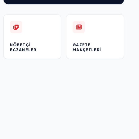
NÖBETÇI
GAZETE
ECZANELER
MANŞETLERI