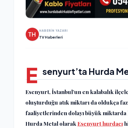
HABERİN YAZARI
TV Haberleri
E
senyurt’ta
Hurda Met
Esenyurt, İstanbul’un en kalabalık ilçe
oluşturduğu atık miktarı da oldukça fazla
faaliyetlerinden dolayı büyük miktarda 
Hurda Metal olarak
Esenyurt hurdacı
h