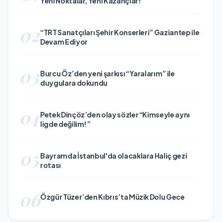
Yeni Noktalar, Yeni Kazançlar!
02
“TRT Sanatçıları Şehir Konserleri” Gaziantep ile
Devam Ediyor
03
Burcu Öz’den yeni şarkısı “Yaralarım” ile
duygulara dokundu
04
Petek Dinçöz’den olay sözler “Kimseyle aynı
ligde değilim!”
05
Bayramda İstanbul'da olacaklara Haliç gezi
rotası
06
Özgür Tüzer’den Kıbrıs’ta Müzik Dolu Gece