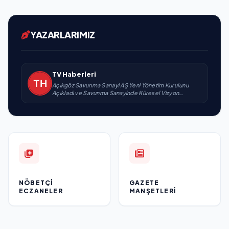
YAZARLARIMIZ
TV Haberleri
Açıkgöz Savunma Sanayi AŞ Yeni Yönetim Kurulunu
Açıkladı ve Savunma Sanayinde Küresel Vizyon
Vurgusu
NÖBETÇI
GAZETE
ECZANELER
MANŞETLERI