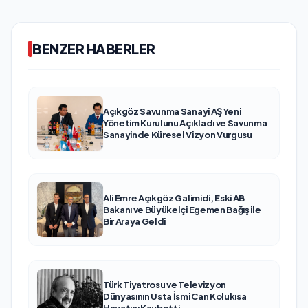
BENZER HABERLER
Açıkgöz Savunma Sanayi AŞ Yeni
Yönetim Kurulunu Açıkladı ve Savunma
Sanayinde Küresel Vizyon Vurgusu
Ali Emre Açıkgöz Galimidi, Eski AB
Bakanı ve Büyükelçi Egemen Bağış ile
Bir Araya Geldi
Türk Tiyatrosu ve Televizyon
Dünyasının Usta İsmi Can Kolukısa
Hayatını Kaybetti