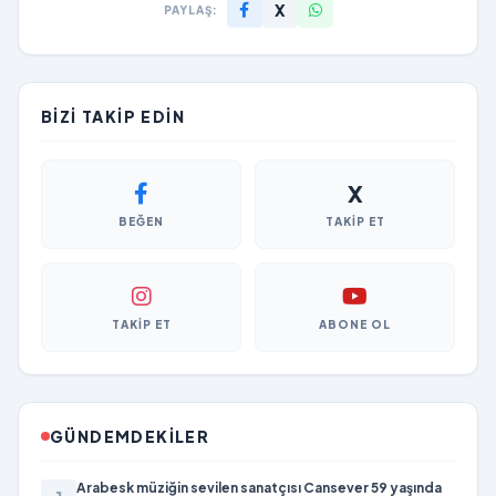
X
PAYLAŞ:
BIZI TAKIP EDIN
X
BEĞEN
TAKIP ET
TAKIP ET
ABONE OL
GÜNDEMDEKILER
Arabesk müziğin sevilen sanatçısı Cansever 59 yaşında