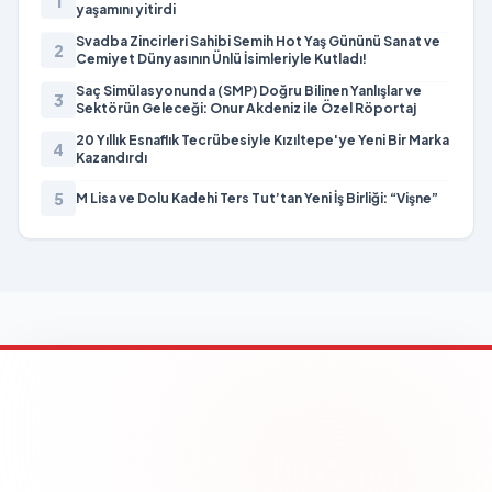
1
yaşamını yitirdi
Svadba Zincirleri Sahibi Semih Hot Yaş Gününü Sanat ve
2
Cemiyet Dünyasının Ünlü İsimleriyle Kutladı!
Saç Simülasyonunda (SMP) Doğru Bilinen Yanlışlar ve
3
Sektörün Geleceği: Onur Akdeniz ile Özel Röportaj
20 Yıllık Esnaflık Tecrübesiyle Kızıltepe'ye Yeni Bir Marka
4
Kazandırdı
5
M Lisa ve Dolu Kadehi Ters Tut’tan Yeni İş Birliği: “Vişne”