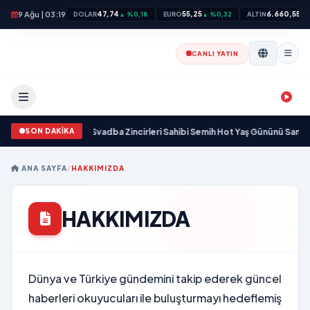
9 Ağu | 03:19
47,74
55,25
6.660,55
DOLAR
▲ %0,18
EURO
▲ %0,32
ALTIN
▲ 
CANLI YAYIN
SON DAKİKA
a yaşamını yitirdi
•
Svadba Zincirleri Sahibi Semih Hot Yaş Gününü Sanat ve 
ANA SAYFA
/
HAKKIMIZDA
HAKKIMIZDA
Dünya ve Türkiye gündemini takip ederek güncel
haberleri okuyucuları ile buluşturmayı hedeflemiş