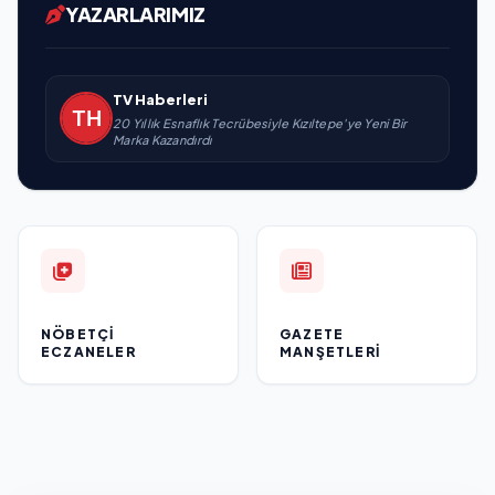
YAZARLARIMIZ
TV Haberleri
20 Yıllık Esnaflık Tecrübesiyle Kızıltepe'ye Yeni Bir
Marka Kazandırdı
NÖBETÇI
GAZETE
ECZANELER
MANŞETLERI