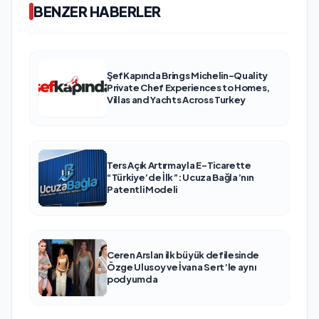
BENZER HABERLER
ŞefKapında Brings Michelin-Quality
Private Chef Experiences to Homes,
Villas and Yachts Across Turkey
Ters Açık Artırmayla E-Ticarette
“Türkiye’de İlk”: Ucuza Bağla’nın
Patentli Modeli
Ceren Arslan ilk büyük defilesinde
Özge Ulusoy ve İvana Sert’le aynı
podyumda