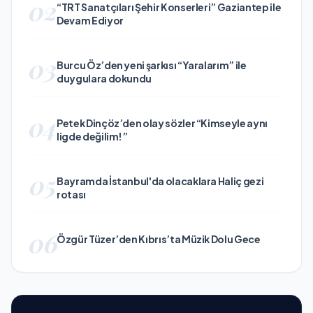
02
“TRT Sanatçıları Şehir Konserleri” Gaziantep ile
Devam Ediyor
03
Burcu Öz’den yeni şarkısı “Yaralarım” ile
duygulara dokundu
04
Petek Dinçöz’den olay sözler “Kimseyle aynı
ligde değilim!”
05
Bayramda İstanbul'da olacaklara Haliç gezi
rotası
06
Özgür Tüzer’den Kıbrıs’ta Müzik Dolu Gece