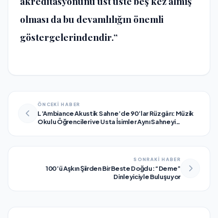
akreditasyonunu üst üste beş kez almış
olması da bu devamlılığın önemli
göstergelerindendir.”
ÖNCEKİ HABER
L’Ambiance Akustik Sahne’de 90’lar Rüzgârı: Müzik
Okulu Öğrencileri ve Usta İsimler Aynı Sahneyi
Paylaştı
SONRAKİ HABER
100’ü Aşkın Şiirden Bir Beste Doğdu: “Deme”
Dinleyiciyle Buluşuyor