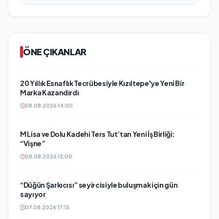
ÖNE ÇIKANLAR
20 Yıllık Esnaflık Tecrübesiyle Kızıltepe'ye Yeni Bir
Marka Kazandırdı
08.08.2026 14:00
M Lisa ve Dolu Kadehi Ters Tut’tan Yeni İş Birliği:
“Vişne”
08.08.2026 12:00
“Düğün Şarkıcısı” seyircisiyle buluşmak için gün
sayıyor
07.08.2026 17:15