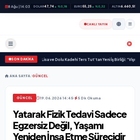
8 Ağu | 14:03
47,74
55,25
6.660,55
DOLAR
▲ %0,18
EURO
▲ %0,32
ALTIN
▲ 
CANLI YAYIN
SON DAKİKA
ka Kazandırdı
•
M Lisa ve Dolu Kadehi Ters Tut’tan Yeni İş Birliği: “Vişne”
•
“Düğü
ANA SAYFA
/
GÜNCEL
19.06.2026 14:45
5 Dk Okuma
GÜNCEL
Yatarak Fizik Tedavi Sadece
Egzersiz Değil, Yaşamı
Yeniden İnşa Etme Sürecidir