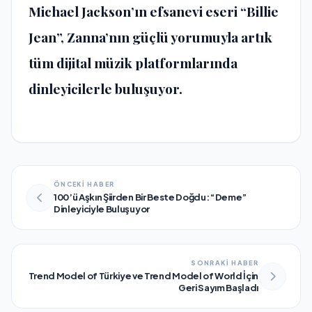
Michael Jackson’ın efsanevi eseri “Billie
Jean”, Zanna’nın güçlü yorumuyla artık
tüm dijital müzik platformlarında
dinleyicilerle buluşuyor.
ÖNCEKİ HABER
100’ü Aşkın Şiirden Bir Beste Doğdu: “Deme”
Dinleyiciyle Buluşuyor
SONRAKİ HABER
Trend Model of Türkiye ve Trend Model of World İçin
Geri Sayım Başladı