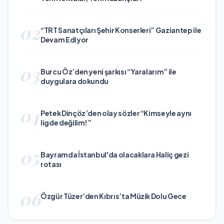
02
“TRT Sanatçıları Şehir Konserleri” Gaziantep ile
Devam Ediyor
03
Burcu Öz’den yeni şarkısı “Yaralarım” ile
duygulara dokundu
04
Petek Dinçöz’den olay sözler “Kimseyle aynı
ligde değilim!”
05
Bayramda İstanbul'da olacaklara Haliç gezi
rotası
06
Özgür Tüzer’den Kıbrıs’ta Müzik Dolu Gece