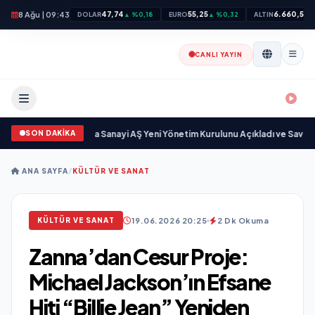
8 Ağu | 09:43
47,74
55,25
6.660,55
DOLAR
▲ %0,18
EURO
▲ %0,32
ALTIN
▲
CANLI YAYIN
SON DAKİKA
r
•
Açıkgöz Savunma Sanayi AŞ Yeni Yönetim Kurulunu Açıkladı ve Savunma 
ANA SAYFA
/
KÜLTÜR VE SANAT
19.06.2026 20:25
2 Dk Okuma
KÜLTÜR VE SANAT
Zanna’dan Cesur Proje:
Michael Jackson’ın Efsane
Hiti “Billie Jean” Yeniden