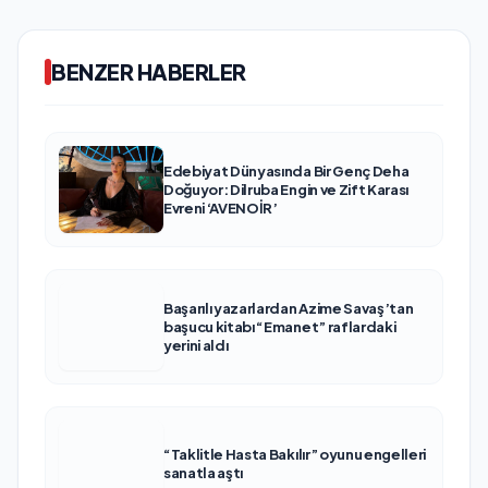
BENZER HABERLER
Edebiyat Dünyasında Bir Genç Deha
Doğuyor: Dilruba Engin ve Zift Karası
Evreni ‘AVENOİR’
Başarılı yazarlardan Azime Savaş’tan
başucu kitabı “Emanet” raflardaki
yerini aldı
“Taklitle Hasta Bakılır” oyunu engelleri
sanatla aştı