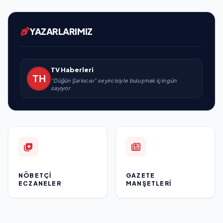
YAZARLARIMIZ
TV Haberleri
“Düğün Şarkıcısı” seyircisiyle buluşmak için gün
sayıyor
NÖBETÇI
GAZETE
ECZANELER
MANŞETLERI