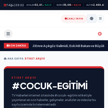
7 Ağu | 03:02
32,41
35,08
2.450,63
DOLAR
▲ %0,11
EURO
▼ %0,14
ALTIN
▲
CANLI YAYIN
SON DAKİKA
gilim “ yayımlandı
•
Ali Emre Açıkgöz Galimidi, Eski AB Bakanı ve Büyükelçi 
ANA SAYFA
/
ETIKET ARŞIVI
ETİKET ARŞİVİ
#COCUK-EGITIMI
TV Haberleri internet sitesinde #cocuk-egitimi etiketiyle
yayınlanan en son haberler, gelişmeler, analizler ve videolar bu
sayfa üzerinde listelenmektedir.