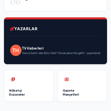
06
YAZARLAR
TV Haberleri
Yonca Samlı ‘dan İkinci Tekli “Donacaksın Sevgilim “ yayımlandı
Nöbetçi
Gazete
Eczaneler
Manşetleri