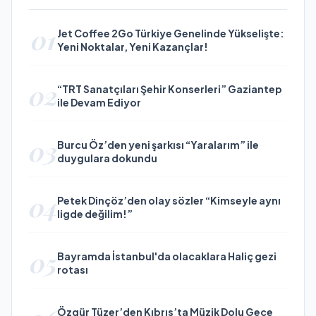
01
Jet Coffee 2Go Türkiye Genelinde Yükselişte:
Yeni Noktalar, Yeni Kazançlar!
02
“TRT Sanatçıları Şehir Konserleri” Gaziantep
ile Devam Ediyor
03
Burcu Öz’den yeni şarkısı “Yaralarım” ile
duygulara dokundu
04
Petek Dinçöz’den olay sözler “Kimseyle aynı
ligde değilim!”
05
Bayramda İstanbul'da olacaklara Haliç gezi
rotası
Özgür Tüzer’den Kıbrıs’ta Müzik Dolu Gece