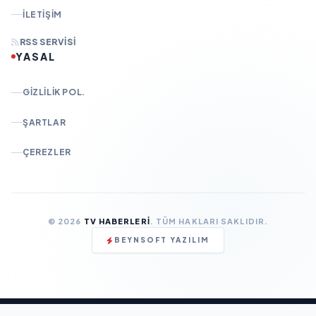
İLETIŞIM
RSS SERVISI
YASAL
GIZLILIK POL.
ŞARTLAR
ÇEREZLER
© 2026
TV HABERLERI
. TÜM HAKLARI SAKLIDIR.
BEYNSOFT YAZILIM