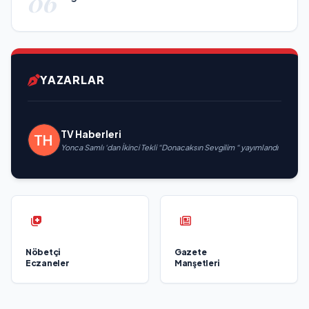
06
YAZARLAR
TV Haberleri
Yonca Samlı ‘dan İkinci Tekli “Donacaksın Sevgilim “ yayımlandı
Nöbetçi
Gazete
Eczaneler
Manşetleri