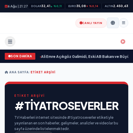
6 Ağu | 21:27
32,41
35,08
2.450,63
DOLAR
▲ %0,11
EURO
▼ %0,14
ALTIN
▲ 
CANLI YAYIN
SON DAKİKA
evgilim “ yayımlandı
•
Ali Emre Açıkgöz Galimidi, Eski AB Bakanı ve Büyükelçi
ANA SAYFA
/
ETIKET ARŞIVI
ETİKET ARŞİVİ
#TIYATROSEVERLER
TV Haberleri internet sitesinde #tiyatroseverler etiketiyle
yayınlanan en son haberler, gelişmeler, analizler ve videolar bu
sayfa üzerinde listelenmektedir.