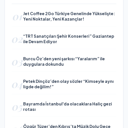
01
Jet Coffee 2Go Türkiye Genelinde Yükselişte:
Yeni Noktalar, Yeni Kazançlar!
02
“TRT Sanatçıları Şehir Konserleri” Gaziantep
ile Devam Ediyor
03
Burcu Öz’den yeni şarkısı “Yaralarım” ile
duygulara dokundu
04
Petek Dinçöz’den olay sözler “Kimseyle aynı
ligde değilim!”
05
Bayramda İstanbul'da olacaklara Haliç gezi
rotası
Özgür Tüzer’den Kıbrıs’ta Müzik Dolu Gece