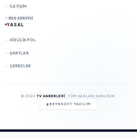
İLETIŞIM
RSS SERVISI
YASAL
GIZLILIK POL.
ŞARTLAR
ÇEREZLER
© 2026
TV HABERLERI
. TÜM HAKLARI SAKLIDIR.
BEYNSOFT YAZILIM