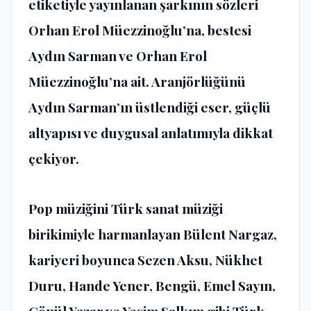
etiketiyle yayınlanan şarkının sözleri
Orhan Erol Müezzinoğlu’na, bestesi
Aydın Sarman ve Orhan Erol
Müezzinoğlu’na ait. Aranjörlüğünü
Aydın Sarman’ın üstlendiği eser, güçlü
altyapısı ve duygusal anlatımıyla dikkat
çekiyor.
Pop müziğini Türk sanat müziği
birikimiyle harmanlayan Bülent Nargaz,
kariyeri boyunca Sezen Aksu, Nükhet
Duru, Hande Yener, Bengü, Emel Sayın,
Gönül Yazar ve Yeşim Salkım gibi Türk