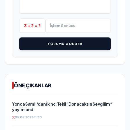
3 + 2 = ?
YORUMU GÖNDER
ÖNE ÇIKANLAR
Yonca Samlı ‘dan İkinci Tekli “Donacaksın Sevgilim “
yayımlandı
05.08.2026 11:30