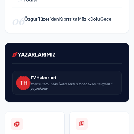
06
Özgür Tüzer’den Kıbrıs’ta Müzik Dolu Gece
YAZARLARIMIZ
TV Haberleri
Yonca Samlı ‘dan İkinci Tekli “Donacaksın Sevgilim “
yayımlandı