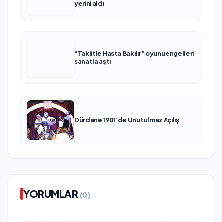
yerini aldı
“Taklitle Hasta Bakılır” oyunu engelleri
sanatla aştı
Dürdane 1901’de Unutulmaz Açılış
YORUMLAR
(0)