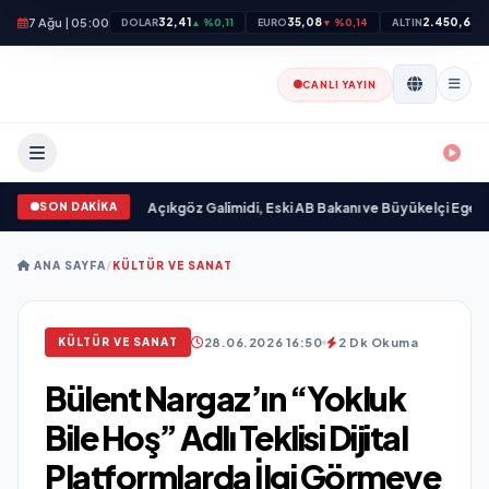
7 Ağu | 05:00
32,41
35,08
2.450,63
DOLAR
▲ %0,11
EURO
▼ %0,14
ALTIN
▲
CANLI YAYIN
SON DAKİKA
ayımlandı
•
Ali Emre Açıkgöz Galimidi, Eski AB Bakanı ve Büyükelçi Egemen Bağ
ANA SAYFA
/
KÜLTÜR VE SANAT
28.06.2026 16:50
2 Dk Okuma
KÜLTÜR VE SANAT
Bülent Nargaz’ın “Yokluk
Bile Hoş” Adlı Teklisi Dijital
Platformlarda İlgi Görmeye