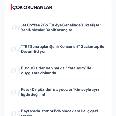
ÇOK OKUNANLAR
01
Jet Coffee 2Go Türkiye Genelinde Yükselişte:
Yeni Noktalar, Yeni Kazançlar!
02
“TRT Sanatçıları Şehir Konserleri” Gaziantep ile
Devam Ediyor
03
Burcu Öz’den yeni şarkısı “Yaralarım” ile
duygulara dokundu
04
Petek Dinçöz’den olay sözler “Kimseyle aynı
ligde değilim!”
05
Bayramda İstanbul'da olacaklara Haliç gezi
rotası