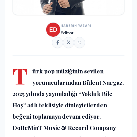
HABERİN YAZARI
Editör
T
ürk pop müziğinin sevilen
yorumcularından Bülent Nargaz,
2025 yılında yayımladığı “Yokluk Bile
Hoş” adlı teklisiyle dinleyicilerden
beğeni toplamaya devam ediyor.
DoReMinT Music & Record Company