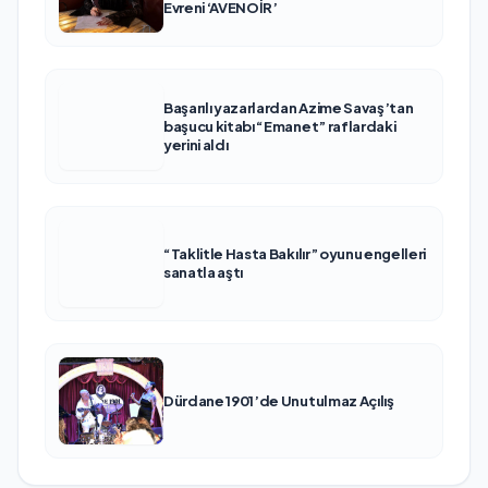
Evreni ‘AVENOİR’
Başarılı yazarlardan Azime Savaş’tan
başucu kitabı “Emanet” raflardaki
yerini aldı
“Taklitle Hasta Bakılır” oyunu engelleri
sanatla aştı
Dürdane 1901’de Unutulmaz Açılış