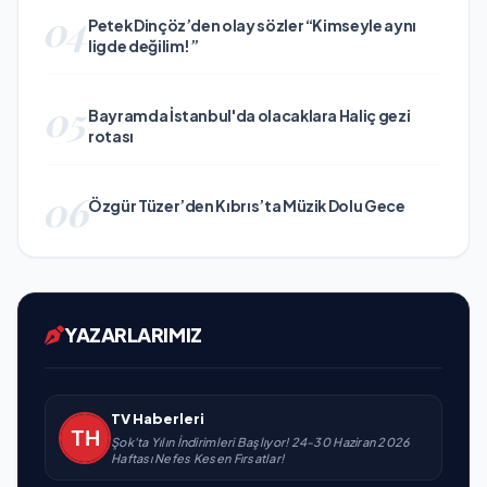
04
Petek Dinçöz’den olay sözler “Kimseyle aynı
ligde değilim!”
05
Bayramda İstanbul'da olacaklara Haliç gezi
rotası
06
Özgür Tüzer’den Kıbrıs’ta Müzik Dolu Gece
YAZARLARIMIZ
TV Haberleri
Şok'ta Yılın İndirimleri Başlıyor! 24-30 Haziran 2026
Haftası Nefes Kesen Fırsatlar!