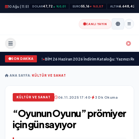
10 Ağu | 11:51
47,72
55,16
6.648,42
DOLAR
▲ %0,01
EURO
▼ %0,07
ALTIN
▼ 
CANLI YAYIN
SON DAKİKA
Kesen Fırsatlar!
•
BİM 26 Haziran 2026 İndirim Kataloğu: Yazınızı Renklendirin 
ANA SAYFA
/
KÜLTÜR VE SANAT
06.11.2025 17:40
3 Dk Okuma
KÜLTÜR VE SANAT
“Oyunun Oyunu” prömiyer
için gün sayıyor