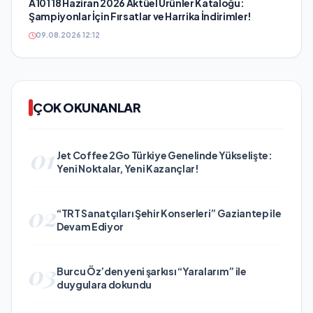
A101 18 Haziran 2026 Aktüel Ürünler Kataloğu:
Şampiyonlar İçin Fırsatlar ve Harrika İndirimler!
09.08.2026 12:12
ÇOK OKUNANLAR
01
Jet Coffee 2Go Türkiye Genelinde Yükselişte:
Yeni Noktalar, Yeni Kazançlar!
02
“TRT Sanatçıları Şehir Konserleri” Gaziantep ile
Devam Ediyor
03
Burcu Öz’den yeni şarkısı “Yaralarım” ile
duygulara dokundu