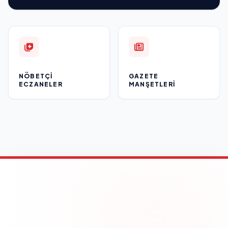
NÖBETÇI
GAZETE
ECZANELER
MANŞETLERI