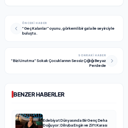
ÖNCEKİ HABER
“Geç Kalanlar” oyunu, görkemli bir gala ile seyirciyle
buluştu.
SONRAKİ HABER
“Bizi Unutma” Sokak Çocuklarının Sessiz Çığlığı Beyaz
Perdede
BENZER HABERLER
Edebiyat Dünyasında Bir Genç Deha
Doğuyor: Dilruba Engin ve Zift Karası