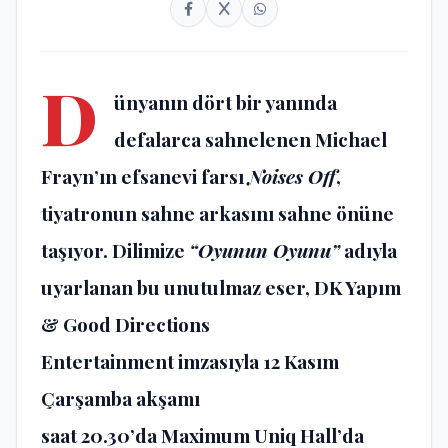
D
ünyanın dört bir yanında
defalarca sahnelenen Michael
Frayn’ın efsanevi farsı
Noises Off
,
tiyatronun sahne arkasını sahne önüne
taşıyor. Dilimize
“Oyunun Oyunu”
adıyla
uyarlanan bu unutulmaz eser, DK Yapım
& Good Directions
Entertainment imzasıyla 12 Kasım
Çarşamba akşamı
saat 20.30’da Maximum Uniq Hall’da