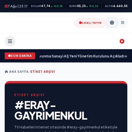
7 Ağu | 23:17
47,74
55,25
6.660,55
DOLAR
▲ %0,18
EURO
▲ %0,32
ALTIN
▲ 
CANLI YAYIN
SON DAKİKA
 sayıyor
•
Açıkgöz Savunma Sanayi AŞ Yeni Yönetim Kurulunu Açıkladı ve S
ANA SAYFA
/
ETIKET ARŞIVI
ETİKET ARŞİVİ
#ERAY-
GAYRIMENKUL
TV Haberleri internet sitesinde #eray-gayrimenkul etiketiyle