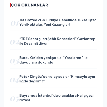
ÇOK OKUNANLAR
01
Jet Coffee 2Go Türkiye Genelinde Yükselişte:
Yeni Noktalar, Yeni Kazançlar!
02
“TRT Sanatçıları Şehir Konserleri” Gaziantep
ile Devam Ediyor
03
Burcu Öz’den yeni şarkısı “Yaralarım” ile
duygulara dokundu
04
Petek Dinçöz’den olay sözler “Kimseyle aynı
ligde değilim!”
05
Bayramda İstanbul'da olacaklara Haliç gezi
rotası