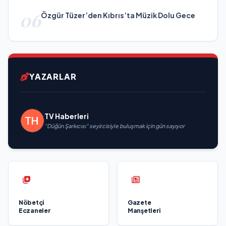
06
Özgür Tüzer’den Kıbrıs’ta Müzik Dolu Gece
YAZARLAR
TV Haberleri
“Düğün Şarkıcısı” seyircisiyle buluşmak için gün sayıyor
Nöbetçi
Gazete
Eczaneler
Manşetleri