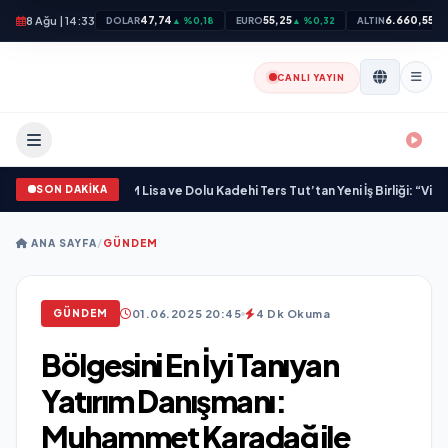
8 Ağu | 14:33
47,74
55,25
6.660,55
DOLAR
▲ %0,18
EURO
▲ %0,32
ALTIN
▲ 
CANLI YAYIN
SON DAKİKA
rka Kazandırdı
•
M Lisa ve Dolu Kadehi Ters Tut’tan Yeni İş Birliği: “Vişne”
•
“Dü
ANA SAYFA
/
GÜNDEM
01.06.2025 20:45
4 Dk Okuma
GÜNDEM
Bölgesini En İyi Tanıyan
Yatırım Danışmanı:
Muhammet Karadağ ile