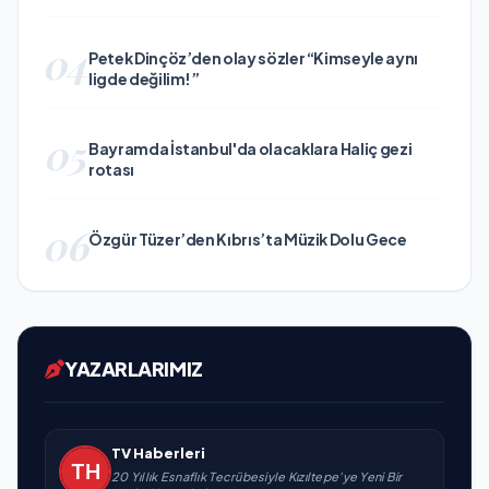
04
Petek Dinçöz’den olay sözler “Kimseyle aynı
ligde değilim!”
05
Bayramda İstanbul'da olacaklara Haliç gezi
rotası
06
Özgür Tüzer’den Kıbrıs’ta Müzik Dolu Gece
YAZARLARIMIZ
TV Haberleri
20 Yıllık Esnaflık Tecrübesiyle Kızıltepe'ye Yeni Bir