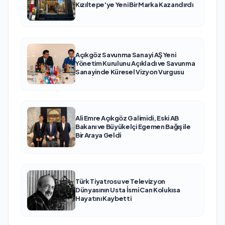
Kızıltepe'ye Yeni Bir Marka Kazandırdı
Açıkgöz Savunma Sanayi AŞ Yeni
Yönetim Kurulunu Açıkladı ve Savunma
Sanayinde Küresel Vizyon Vurgusu
Ali Emre Açıkgöz Galimidi, Eski AB
Bakanı ve Büyükelçi Egemen Bağış ile
Bir Araya Geldi
Türk Tiyatrosu ve Televizyon
Dünyasının Usta İsmi Can Kolukısa
Hayatını Kaybetti