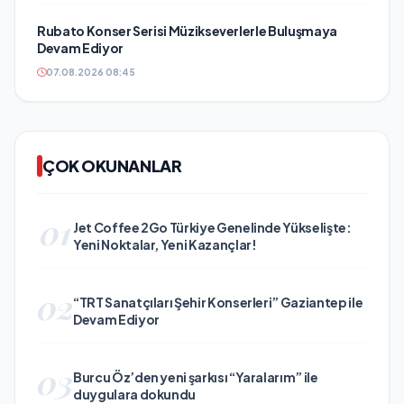
Rubato Konser Serisi Müzikseverlerle Buluşmaya
Devam Ediyor
07.08.2026 08:45
ÇOK OKUNANLAR
01
Jet Coffee 2Go Türkiye Genelinde Yükselişte:
Yeni Noktalar, Yeni Kazançlar!
02
“TRT Sanatçıları Şehir Konserleri” Gaziantep ile
Devam Ediyor
03
Burcu Öz’den yeni şarkısı “Yaralarım” ile
duygulara dokundu