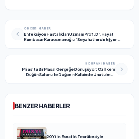
ÖNCEKİ HABER
Enfeksiyon Hastalıkları Uzmanı Prof. Dr. Hayat
Kumbasar Karaosmanoğlu “Seyahatlerde hijyen
bakanlık tarafından sosyal sorumluluktur”
SONRAKİ HABER
Milas’ta Bir Masal Gerçeğe Dönüşüyor: Öz İlkem
Düğün Salonu ile Doğanın Kalbinde Unutulmaz
Kutlamalar
BENZER HABERLER
20 Yıllık Esnaflık Tecrübesiyle