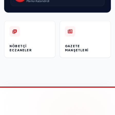
Marka Kazandırdı
NÖBETÇI
GAZETE
ECZANELER
MANŞETLERI