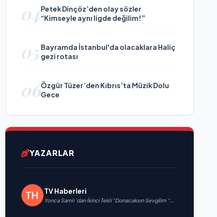
04
Petek Dinçöz’den olay sözler
“Kimseyle aynı ligde değilim!”
05
Bayramda İstanbul'da olacaklara Haliç
gezi rotası
06
Özgür Tüzer’den Kıbrıs’ta Müzik Dolu
Gece
YAZARLAR
TV Haberleri
Yonca Samlı ‘dan İkinci Tekli “Donacaksın Sevgilim “
yayımlandı