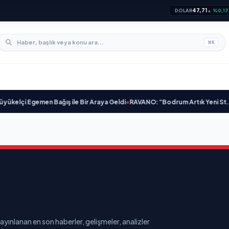
47,71
DOLAR
▲ %0,17
⌘
K
elçi Egemen Bağış ile Bir Araya Geldi
•
RAVANO: “Bodrum Artık Yeni St. Trope
ayınlanan en son haberler, gelişmeler, analizler