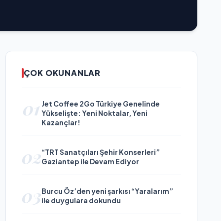
ÇOK OKUNANLAR
01
Jet Coffee 2Go Türkiye Genelinde
Yükselişte: Yeni Noktalar, Yeni
Kazançlar!
02
“TRT Sanatçıları Şehir Konserleri”
Gaziantep ile Devam Ediyor
03
Burcu Öz’den yeni şarkısı “Yaralarım”
ile duygulara dokundu