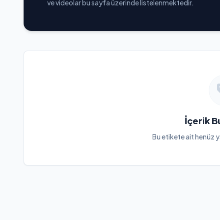
ve videolar bu sayfa üzerinde listelenmektedir.
İçerik 
Bu etikete ait henüz y