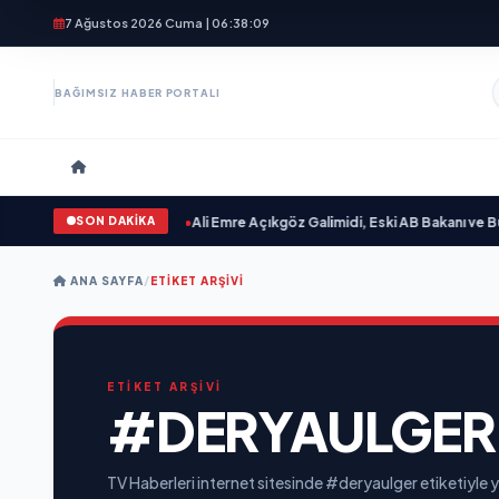
7 Ağustos 2026 Cuma | 06:38:10
BAĞIMSIZ HABER PORTALI
SON DAKİKA
n Sevgilim “ yayımlandı
•
Ali Emre Açıkgöz Galimidi, Eski AB Bakanı ve Büyük
ANA SAYFA
/
ETIKET ARŞIVI
ETİKET ARŞİVİ
#DERYAULGER
TV Haberleri internet sitesinde #deryaulger etiketiyle y