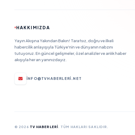
HAKKIMIZDA
Yayın Akışına Yakından Bakın! Tarafsız, doğru ve ilkeli
habercilik anlayışıyla Türkiye'nin ve dünyanın nabzını
tutuyoruz. En güncel gelişmeler, özel analizler ve anlık haber
akışıyla her an yanınızdayız.
INFO@TVHABERLERI.NET
© 2026
TV HABERLERI
. TÜM HAKLARI SAKLIDIR.