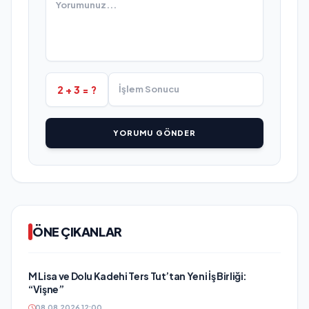
2 + 3 = ?
YORUMU GÖNDER
ÖNE ÇIKANLAR
M Lisa ve Dolu Kadehi Ters Tut’tan Yeni İş Birliği:
“Vişne”
08.08.2026 12:00