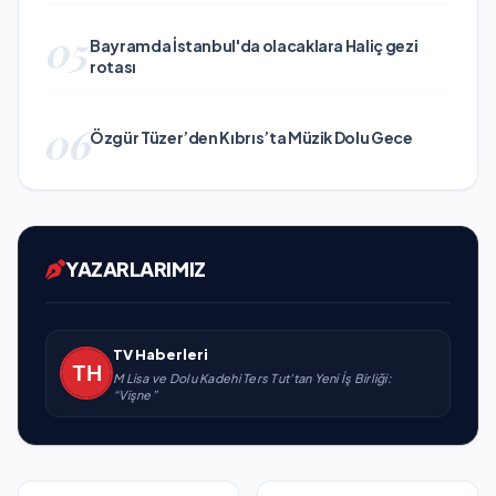
05
Bayramda İstanbul'da olacaklara Haliç gezi
rotası
06
Özgür Tüzer’den Kıbrıs’ta Müzik Dolu Gece
YAZARLARIMIZ
TV Haberleri
M Lisa ve Dolu Kadehi Ters Tut’tan Yeni İş Birliği:
“Vişne”