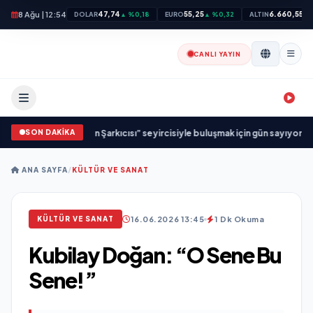
8 Ağu | 12:54
47,74
55,25
6.660,55
DOLAR
▲ %0,18
EURO
▲ %0,32
ALTIN
▲ 
CANLI YAYIN
SON DAKİKA
iği: “Vişne”
•
“Düğün Şarkıcısı” seyircisiyle buluşmak için gün sayıyor
•
Açıkg
ANA SAYFA
/
KÜLTÜR VE SANAT
16.06.2026 13:45
1 Dk Okuma
KÜLTÜR VE SANAT
Kubilay Doğan: “O Sene Bu
Sene!”