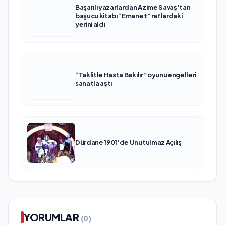
Başarılı yazarlardan Azime Savaş’tan
başucu kitabı “Emanet” raflardaki
yerini aldı
“Taklitle Hasta Bakılır” oyunu engelleri
sanatla aştı
Dürdane 1901’de Unutulmaz Açılış
YORUMLAR
(0)