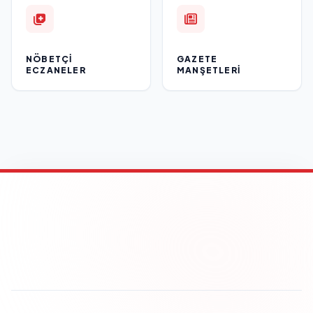
NÖBETÇI
GAZETE
ECZANELER
MANŞETLERI