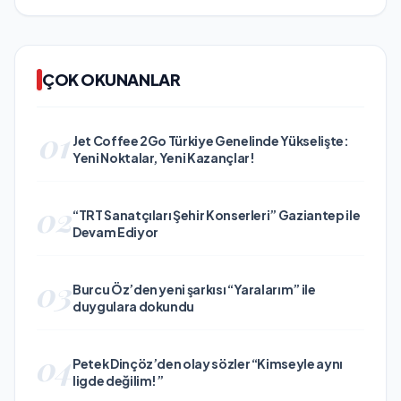
ÇOK OKUNANLAR
01
Jet Coffee 2Go Türkiye Genelinde Yükselişte:
Yeni Noktalar, Yeni Kazançlar!
02
“TRT Sanatçıları Şehir Konserleri” Gaziantep ile
Devam Ediyor
03
Burcu Öz’den yeni şarkısı “Yaralarım” ile
duygulara dokundu
04
Petek Dinçöz’den olay sözler “Kimseyle aynı
ligde değilim!”