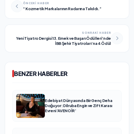
ÖNCEKİ HABER
“ Kozmetik Markalarının Radarına Takıldı.”
SONRAKİ HABER
Yeni Tiyatro Dergisi 13. Emek ve Başarı Ödülleri’nde
İBB Şehir Tiyatroları’na 4 Ödül
BENZER HABERLER
Edebiyat Dünyasında Bir Genç Deha
Doğuyor: Dilruba Engin ve Zift Karası
Evreni ‘AVENOİR’