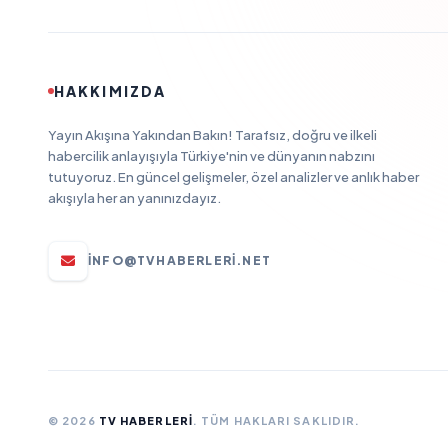
HAKKIMIZDA
Yayın Akışına Yakından Bakın! Tarafsız, doğru ve ilkeli
habercilik anlayışıyla Türkiye'nin ve dünyanın nabzını
tutuyoruz. En güncel gelişmeler, özel analizler ve anlık haber
akışıyla her an yanınızdayız.
INFO@TVHABERLERI.NET
© 2026
TV HABERLERI
. TÜM HAKLARI SAKLIDIR.