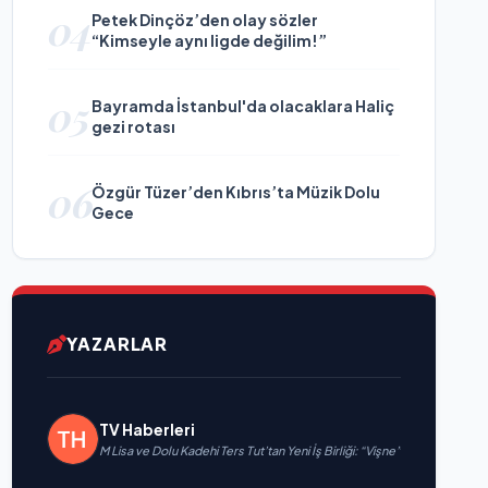
04
Petek Dinçöz’den olay sözler
“Kimseyle aynı ligde değilim!”
05
Bayramda İstanbul'da olacaklara Haliç
gezi rotası
06
Özgür Tüzer’den Kıbrıs’ta Müzik Dolu
Gece
YAZARLAR
TV Haberleri
M Lisa ve Dolu Kadehi Ters Tut’tan Yeni İş Birliği: “Vişne”