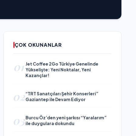
ÇOK OKUNANLAR
01
Jet Coffee 2Go Türkiye Genelinde
Yükselişte: Yeni Noktalar, Yeni
Kazançlar!
02
“TRT Sanatçıları Şehir Konserleri”
Gaziantep ile Devam Ediyor
03
Burcu Öz’den yeni şarkısı “Yaralarım”
ile duygulara dokundu