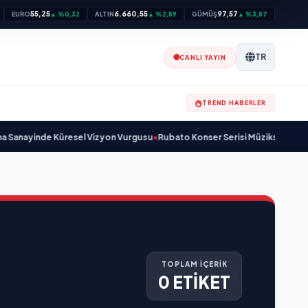
55,25
6.660,55
97,57
EURO
▲ %0,32
ALTIN
▲ %2,59
GÜMÜŞ
▲ %3,57
TR
CANLI YAYIN
TREND HABERLER
anayinde Küresel Vizyon Vurgusu
•
Rubato Konser Serisi Müzikseverlerle 
TOPLAM İÇERİK
0 ETİKET