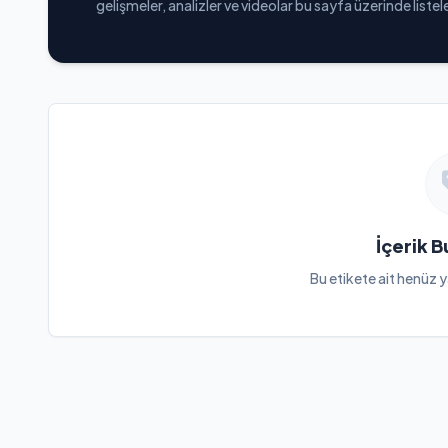
gelişmeler, analizler ve videolar bu sayfa üzerinde list
İçerik 
Bu etikete ait henüz y