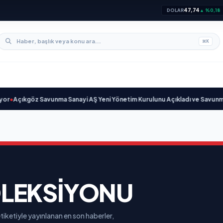
47,74
DOLAR
▲ %0,18
⌘
K
Açıkgöz Savunma Sanayi AŞ Yeni Yönetim Kurulunu Açıkladı ve Savunma S
LEKSIYONU
iketiyle yayınlanan en son haberler,