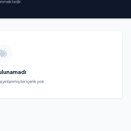
elenmektedir.
Bulunamadı
ayınlanmış bir içerik yok.