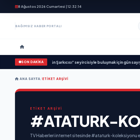
8 Ağustos 2026 Cumartesi | 12:32:15
BAĞIMSIZ HABER PORTALI
SON DAKİKA
ş Birliği: “Vişne”
•
“Düğün Şarkıcısı” seyircisiyle buluşmak için gün sayıyor
•
ANA SAYFA
/
ETIKET ARŞIVI
ETİKET ARŞİVİ
#ATATURK-KO
TV Haberleri internet sitesinde #ataturk-koleksiyonu et