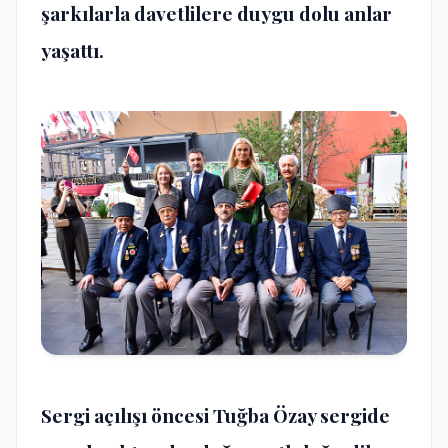
şarkılarla davetlilere duygu dolu anlar
yaşattı.
Sergi açılışı öncesi Tuğba Özay sergide