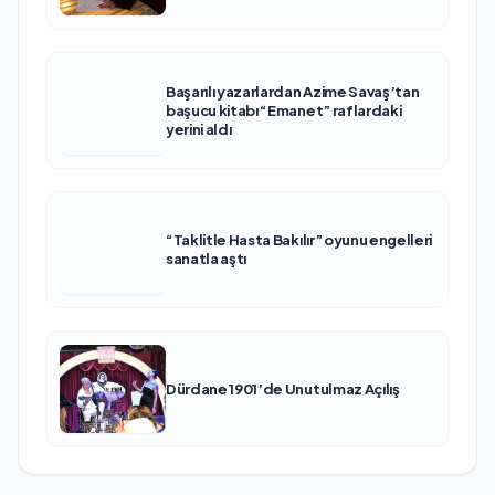
Başarılı yazarlardan Azime Savaş’tan
başucu kitabı “Emanet” raflardaki
yerini aldı
“Taklitle Hasta Bakılır” oyunu engelleri
sanatla aştı
Dürdane 1901’de Unutulmaz Açılış