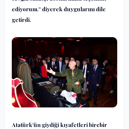
ediyorum.” diyerek duygularını dile
getirdi.
Atatürk’ün giydiği kıyafetleri birebir