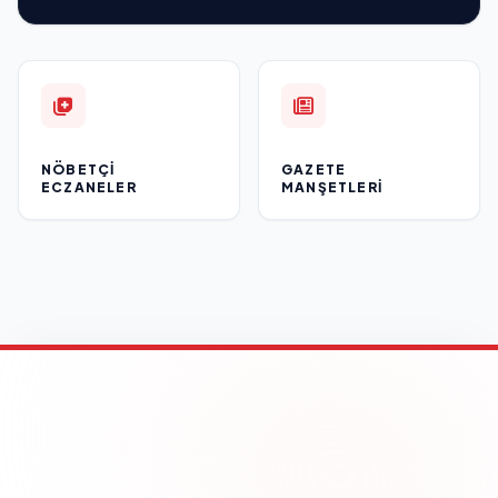
NÖBETÇI
GAZETE
ECZANELER
MANŞETLERI