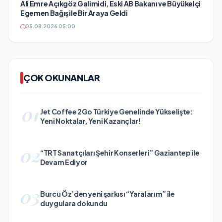
Ali Emre Açıkgöz Galimidi, Eski AB Bakanı ve Büyükelçi
Egemen Bağış ile Bir Araya Geldi
05.08.2026 05:00
ÇOK OKUNANLAR
01
Jet Coffee 2Go Türkiye Genelinde Yükselişte:
Yeni Noktalar, Yeni Kazançlar!
02
“TRT Sanatçıları Şehir Konserleri” Gaziantep ile
Devam Ediyor
03
Burcu Öz’den yeni şarkısı “Yaralarım” ile
duygulara dokundu