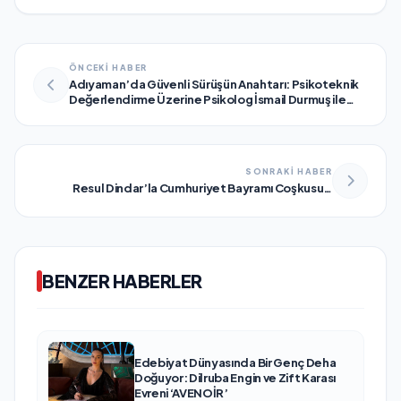
ÖNCEKİ HABER
Adıyaman’da Güvenli Sürüşün Anahtarı: Psikoteknik
Değerlendirme Üzerine Psikolog İsmail Durmuş ile
Konuştuk
SONRAKİ HABER
Resul Dindar’la Cumhuriyet Bayramı Coşkusu…
BENZER HABERLER
Edebiyat Dünyasında Bir Genç Deha
Doğuyor: Dilruba Engin ve Zift Karası
Evreni ‘AVENOİR’