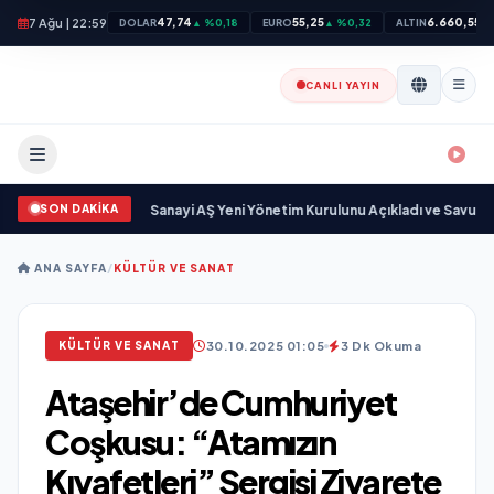
7 Ağu | 22:59
47,74
55,25
6.660,55
DOLAR
▲ %0,18
EURO
▲ %0,32
ALTIN
▲ 
CANLI YAYIN
SON DAKİKA
kgöz Savunma Sanayi AŞ Yeni Yönetim Kurulunu Açıkladı ve Savunma Sanay
ANA SAYFA
/
KÜLTÜR VE SANAT
30.10.2025 01:05
3 Dk Okuma
KÜLTÜR VE SANAT
Ataşehir’de Cumhuriyet
Coşkusu: “Atamızın
Kıyafetleri” Sergisi Ziyarete