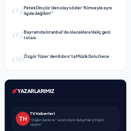
04
Petek Dinçöz’den olay sözler “Kimseyle aynı
ligde değilim!”
05
Bayramda İstanbul'da olacaklara Haliç gezi
rotası
06
Özgür Tüzer’den Kıbrıs’ta Müzik Dolu Gece
YAZARLARIMIZ
TV Haberleri
“Düğün Şarkıcısı” seyircisiyle buluşmak için gün
sayıyor