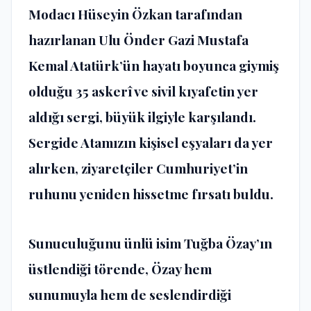
Modacı Hüseyin Özkan tarafından
hazırlanan Ulu Önder Gazi Mustafa
Kemal Atatürk’ün hayatı boyunca giymiş
olduğu 35 askerî ve sivil kıyafetin yer
aldığı sergi, büyük ilgiyle karşılandı.
Sergide Atamızın kişisel eşyaları da yer
alırken, ziyaretçiler Cumhuriyet’in
ruhunu yeniden hissetme fırsatı buldu.
Sunuculuğunu ünlü isim Tuğba Özay’ın
üstlendiği törende, Özay hem
sunumuyla hem de seslendirdiği