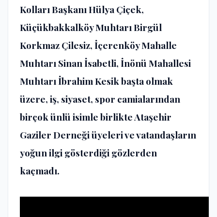
Kolları Başkanı Hülya Çiçek,
Küçükbakkalköy Muhtarı Birgül
Korkmaz Çilesiz, İçerenköy Mahalle
Muhtarı Sinan İsabetli, İnönü Mahallesi
Muhtarı İbrahim Kesik başta olmak
üzere, iş, siyaset, spor camialarından
birçok ünlü isimle birlikte Ataşehir
Gaziler Derneği üyeleri ve vatandaşların
yoğun ilgi gösterdiği gözlerden
kaçmadı.