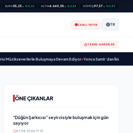
55,25
6.660,55
97,57
EURO
▲ %0,32
ALTIN
▲ %2,59
GÜMÜŞ
▲ %3,57
TR
CANLI YAYIN
TREND HABERLER
zikseverlerle Buluşmaya Devam Ediyor
•
Yonca Samlı ‘dan İkinci Tekli “Dona
ÖNE ÇIKANLAR
“Düğün Şarkıcısı” seyircisiyle buluşmak için gün
sayıyor
07.08.2026 17:15