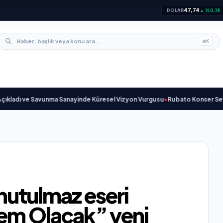
47,74
DOLAR
▲ %0,18
⌘
K
ı ve Savunma Sanayinde Küresel Vizyon Vurgusu
•
Rubato Konser Serisi Mü
nutulmaz eseri
m Olacak” yeni