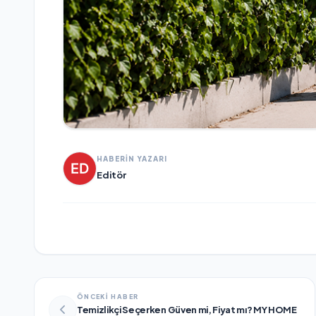
HABERİN YAZARI
Editör
ÖNCEKİ HABER
Temizlikçi Seçerken Güven mi, Fiyat mı? MY HOME