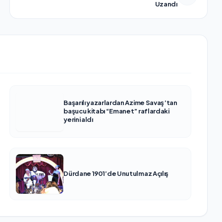
Uzandı
Başarılı yazarlardan Azime Savaş’tan
başucu kitabı “Emanet” raflardaki
yerini aldı
Dürdane 1901’de Unutulmaz Açılış