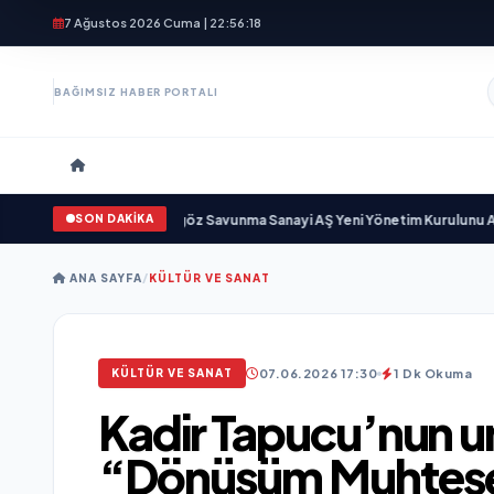
7 Ağustos 2026 Cuma | 22:56:19
BAĞIMSIZ HABER PORTALI
SON DAKİKA
çin gün sayıyor
•
Açıkgöz Savunma Sanayi AŞ Yeni Yönetim Kurulunu Açıklad
ANA SAYFA
/
KÜLTÜR VE SANAT
07.06.2026 17:30
1 Dk Okuma
KÜLTÜR VE SANAT
Kadir Tapucu’nun u
“Dönüşüm Muhteşe