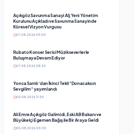
Açıkgöz Savunma Sanayi AŞ Yeni Yönetim
Kurulunu Açıkladı ve Savunma Sanayinde
Küresel Vizyon Vurgusu
07.08.2026 09:00
Rubato Konser Serisi Müzikseverlerle
Buluşmaya Devam Ediyor
07.08.2026 08:45
Yonca Samlı ‘dan İkinci Tekli “Donacaksın
Sevgilim “ yayımlandı
05.08.2026 11:30
Ali Emre Açıkgöz Galimidi, Eski AB Bakanı ve
Büyükelçi Egemen Bağış ile Bir Araya Geldi
05.08.2026 05:00