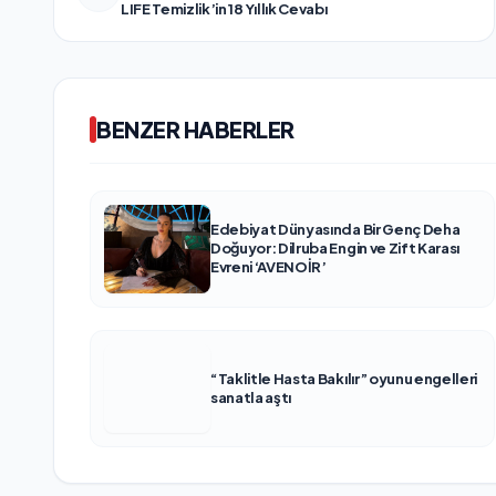
LIFE Temizlik’in 18 Yıllık Cevabı
BENZER HABERLER
Edebiyat Dünyasında Bir Genç Deha
Doğuyor: Dilruba Engin ve Zift Karası
Evreni ‘AVENOİR’
“Taklitle Hasta Bakılır” oyunu engelleri
sanatla aştı