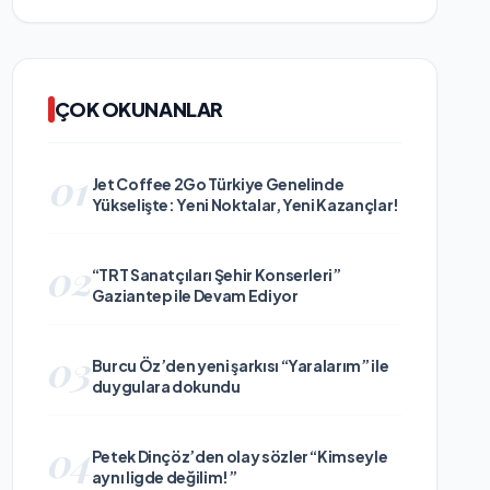
ÇOK OKUNANLAR
01
Jet Coffee 2Go Türkiye Genelinde
Yükselişte: Yeni Noktalar, Yeni Kazançlar!
02
“TRT Sanatçıları Şehir Konserleri”
Gaziantep ile Devam Ediyor
03
Burcu Öz’den yeni şarkısı “Yaralarım” ile
duygulara dokundu
04
Petek Dinçöz’den olay sözler “Kimseyle
aynı ligde değilim!”