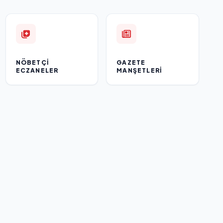
NÖBETÇI
GAZETE
ECZANELER
MANŞETLERI