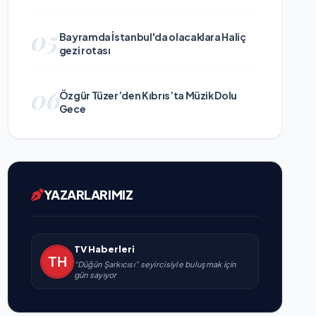
05
Bayramda İstanbul'da olacaklara Haliç
gezi rotası
06
Özgür Tüzer’den Kıbrıs’ta Müzik Dolu
Gece
YAZARLARIMIZ
TV Haberleri
“Düğün Şarkıcısı” seyircisiyle buluşmak için
gün sayıyor