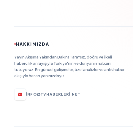
HAKKIMIZDA
Yayın Akışına Yakından Bakın! Tarafsız, doğru ve ilkeli
habercilik anlayışıyla Türkiye'nin ve dünyanın nabzını
tutuyoruz. En güncel gelişmeler, özel analizler ve anlık haber
akışıyla her an yanınızdayız.
INFO@TVHABERLERI.NET