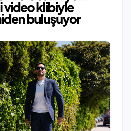
 video klibiyle
niden buluşuyor