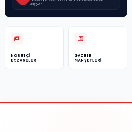
sayıyor
NÖBETÇI
GAZETE
ECZANELER
MANŞETLERI