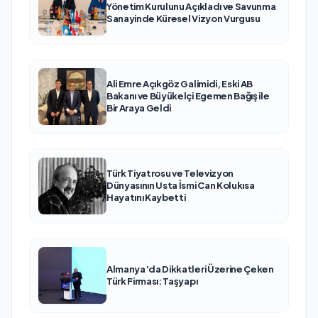
Yönetim Kurulunu Açıkladı ve Savunma
Sanayinde Küresel Vizyon Vurgusu
Ali Emre Açıkgöz Galimidi, Eski AB
Bakanı ve Büyükelçi Egemen Bağış ile
Bir Araya Geldi
Türk Tiyatrosu ve Televizyon
Dünyasının Usta İsmi Can Kolukısa
Hayatını Kaybetti
Almanya’da Dikkatleri Üzerine Çeken
Türk Firması: Taşyapı