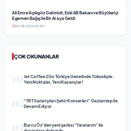
Ali Emre Açıkgöz Galimidi, Eski AB Bakanı ve Büyükelçi
Egemen Bağış ile Bir Araya Geldi
05.08.2026 05:00
ÇOK OKUNANLAR
01
Jet Coffee 2Go Türkiye Genelinde Yükselişte:
Yeni Noktalar, Yeni Kazançlar!
02
“TRT Sanatçıları Şehir Konserleri” Gaziantep ile
Devam Ediyor
03
Burcu Öz’den yeni şarkısı “Yaralarım” ile
duygulara dokundu