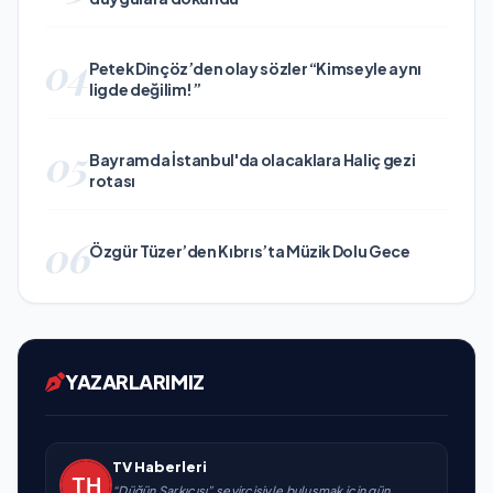
04
Petek Dinçöz’den olay sözler “Kimseyle aynı
ligde değilim!”
05
Bayramda İstanbul'da olacaklara Haliç gezi
rotası
06
Özgür Tüzer’den Kıbrıs’ta Müzik Dolu Gece
YAZARLARIMIZ
TV Haberleri
“Düğün Şarkıcısı” seyircisiyle buluşmak için gün