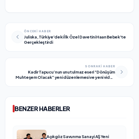
ÖNCEKİ HABER
Juliska, Türkiye'deki İlk Özel Davetini Haan Bebek'te
Gerçekleştirdi
SONRAKİ HABER
Kadir Tapucu’nun unutulmaz eseri “Dönüşüm
Muhteşem Olacak” yeni düzenlemesi ve yeni video
klibiyle müzikseverlerle yeniden buluşuyor
BENZER HABERLER
Açıkgöz Savunma Sanayi AŞ Yeni