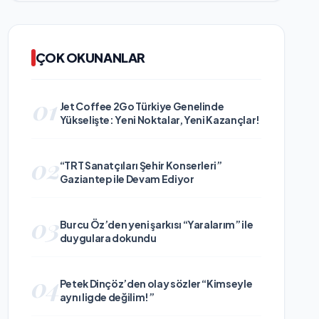
ÇOK OKUNANLAR
01
Jet Coffee 2Go Türkiye Genelinde
Yükselişte: Yeni Noktalar, Yeni Kazançlar!
02
“TRT Sanatçıları Şehir Konserleri”
Gaziantep ile Devam Ediyor
03
Burcu Öz’den yeni şarkısı “Yaralarım” ile
duygulara dokundu
04
Petek Dinçöz’den olay sözler “Kimseyle
aynı ligde değilim!”