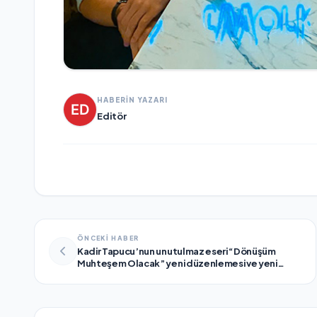
HABERİN YAZARI
Editör
ÖNCEKİ HABER
Kadir Tapucu’nun unutulmaz eseri “Dönüşüm
Muhteşem Olacak” yeni düzenlemesi ve yeni
video klibiyle müzikseverlerle yeniden buluşuyor