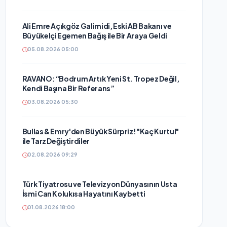
Ali Emre Açıkgöz Galimidi, Eski AB Bakanı ve
Büyükelçi Egemen Bağış ile Bir Araya Geldi
05.08.2026 05:00
RAVANO: “Bodrum Artık Yeni St. Tropez Değil,
Kendi Başına Bir Referans”
03.08.2026 05:30
Bullas & Emry'den Büyük Sürpriz! "Kaç Kurtul"
ile Tarz Değiştirdiler
02.08.2026 09:29
Türk Tiyatrosu ve Televizyon Dünyasının Usta
İsmi Can Kolukısa Hayatını Kaybetti
01.08.2026 18:00