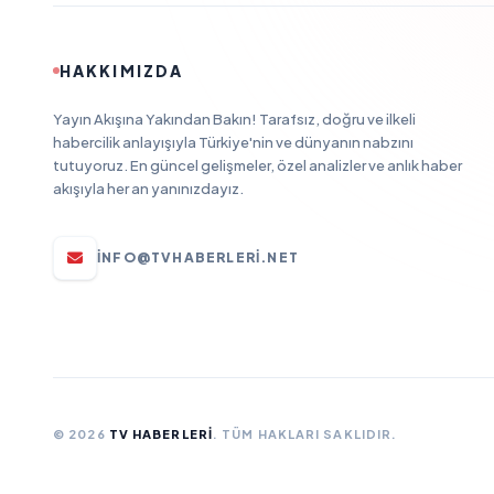
HAKKIMIZDA
Yayın Akışına Yakından Bakın! Tarafsız, doğru ve ilkeli
habercilik anlayışıyla Türkiye'nin ve dünyanın nabzını
tutuyoruz. En güncel gelişmeler, özel analizler ve anlık haber
akışıyla her an yanınızdayız.
INFO@TVHABERLERI.NET
© 2026
TV HABERLERI
. TÜM HAKLARI SAKLIDIR.