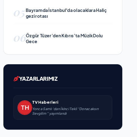
05
Bayramda İstanbul'da olacaklara Haliç
gezi rotası
06
Özgür Tüzer’den Kıbrıs’ta Müzik Dolu
Gece
YAZARLARIMIZ
TV Haberleri
Yonca Samlı ‘dan İkinci Tekli “Donacaksın
Sevgilim “ yayımlandı