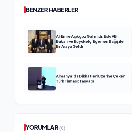
BENZER HABERLER
Ali Emre Açıkgöz Galimidi, Eski AB
Bakanı ve Büyükelçi Egemen Bağış ile
Bir Araya Geldi
Almanya’da Dikkatleri Üzerine Çeken
Türk Firması: Taşyapı
YORUMLAR
(0)