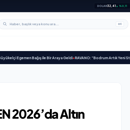
32,41
DOLAR
▲ %0,11
⌘
K
lçi Egemen Bağış ile Bir Araya Geldi
•
RAVANO: “Bodrum Artık Yeni St. Tropez
N 2026’da Altın