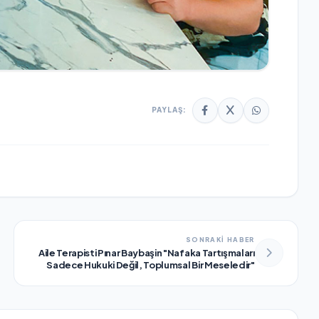
PAYLAŞ:
SONRAKİ HABER
Aile Terapisti Pınar Baybaşin "Nafaka Tartışmaları
Sadece Hukuki Değil, Toplumsal Bir Meseledir"