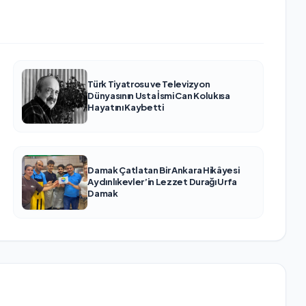
Türk Tiyatrosu ve Televizyon
Dünyasının Usta İsmi Can Kolukısa
Hayatını Kaybetti
Damak Çatlatan Bir Ankara Hikâyesi
Aydınlıkevler’in Lezzet Durağı Urfa
Damak