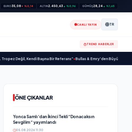
35,08
2.450,63
28,24
EURO
▼ %0,14
ALTIN
▲ %0,96
GÜMÜŞ
▲ %1,65
TR
CANLI YAYIN
TREND HABERLER
 Değil, Kendi Başına Bir Referans”
•
Bullas & Emry'den Büyük Sürpriz! "Kaç K
ÖNE ÇIKANLAR
Yonca Samlı ‘dan İkinci Tekli “Donacaksın
Sevgilim “ yayımlandı
05.08.2026 11:30