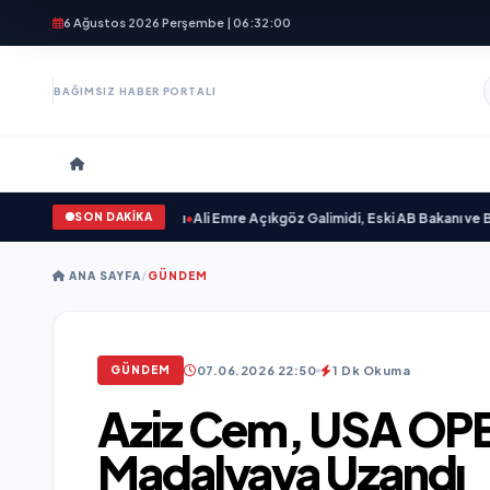
6 Ağustos 2026 Perşembe | 06:32:01
BAĞIMSIZ HABER PORTALI
SON DAKİKA
 Sevgilim “ yayımlandı
•
Ali Emre Açıkgöz Galimidi, Eski AB Bakanı ve Büyüke
ANA SAYFA
/
GÜNDEM
07.06.2026 22:50
1 Dk Okuma
GÜNDEM
Aziz Cem, USA OPE
Madalyaya Uzandı