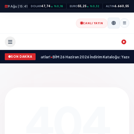
9 Ağu | 15:41
47,74
55,25
6.660,55
DOLAR
▲ %0,18
EURO
▲ %0,32
ALTIN
▲ 
CANLI YAYIN
SON DAKİKA
 Nefes Kesen Fırsatlar!
•
BİM 26 Haziran 2026 İndirim Kataloğu: Yazınızı Renkle
404