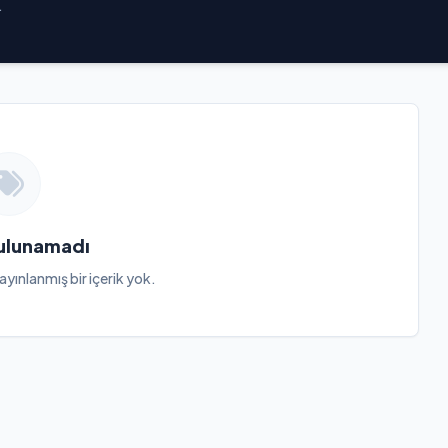
.
Bulunamadı
ayınlanmış bir içerik yok.