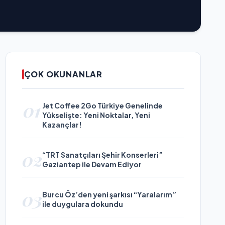
ÇOK OKUNANLAR
01
Jet Coffee 2Go Türkiye Genelinde
Yükselişte: Yeni Noktalar, Yeni
Kazançlar!
02
“TRT Sanatçıları Şehir Konserleri”
Gaziantep ile Devam Ediyor
03
Burcu Öz’den yeni şarkısı “Yaralarım”
ile duygulara dokundu