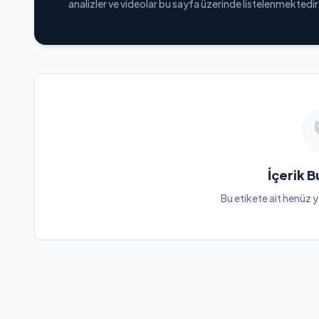
analizler ve videolar bu sayfa üzerinde listelenmektedir
İçerik 
Bu etikete ait henüz y