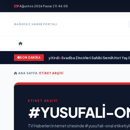
9 Ağustos 2026 Pazar | 11:46:06
BAĞIMSIZ HABER PORTALI
SON DAKİKA
er 59 yaşında yaşamını yitirdi
•
Svadba Zincirleri Sahibi Semih Hot Yaş Günü
ANA SAYFA
/
ETIKET ARŞIVI
ETİKET ARŞİVİ
#YUSUFALI-O
TV Haberleri internet sitesinde #yusufali-onal etiketiyl