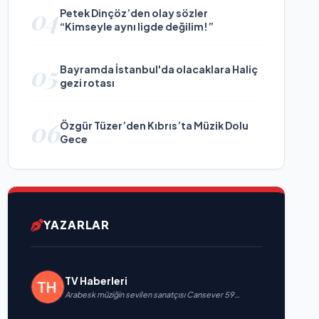
04
Petek Dinçöz’den olay sözler
“Kimseyle aynı ligde değilim!”
05
Bayramda İstanbul'da olacaklara Haliç
gezi rotası
06
Özgür Tüzer’den Kıbrıs’ta Müzik Dolu
Gece
YAZARLAR
TV Haberleri
Arabesk müziğin sevilen sanatçısı Cansever 59
yaşında yaşamını yitirdi