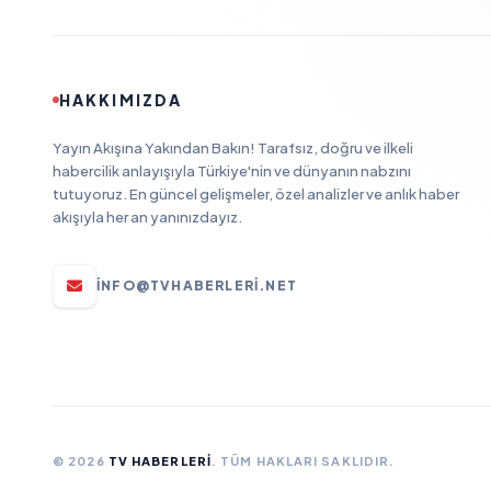
HAKKIMIZDA
Yayın Akışına Yakından Bakın! Tarafsız, doğru ve ilkeli
habercilik anlayışıyla Türkiye'nin ve dünyanın nabzını
tutuyoruz. En güncel gelişmeler, özel analizler ve anlık haber
akışıyla her an yanınızdayız.
INFO@TVHABERLERI.NET
© 2026
TV HABERLERI
. TÜM HAKLARI SAKLIDIR.