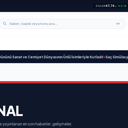
47,74
DOLAR
▲ %0,18
⌘
K
nü Sanat ve Cemiyet Dünyasının Ünlü İsimleriyle Kutladı!
•
Saç Simülasyonund
NAL
e yayınlanan en son haberler, gelişmeler,