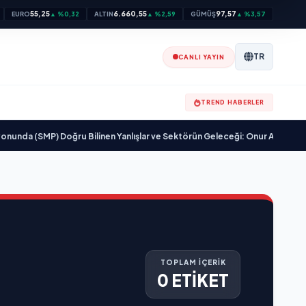
55,25
6.660,55
97,57
EURO
▲ %0,32
ALTIN
▲ %2,59
GÜMÜŞ
▲ %3,57
TR
CANLI YAYIN
TREND HABERLER
a (SMP) Doğru Bilinen Yanlışlar ve Sektörün Geleceği: Onur Akdeniz ile Ö
TOPLAM İÇERİK
0 ETİKET