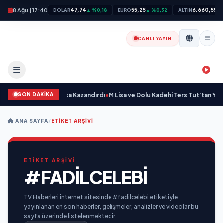
8 Ağu | 17:40
47,74
55,25
6.660,55
DOLAR
▲ %0,18
EURO
▲ %0,32
ALTIN
▲ 
CANLI YAYIN
SON DAKİKA
ltepe'ye Yeni Bir Marka Kazandırdı
•
M Lisa ve Dolu Kadehi Ters Tut’tan Yeni İş 
ANA SAYFA
/
ETIKET ARŞIVI
ETİKET ARŞİVİ
#FADILCELEBI
TV Haberleri internet sitesinde #fadilcelebi etiketiyle
yayınlanan en son haberler, gelişmeler, analizler ve videolar bu
sayfa üzerinde listelenmektedir.