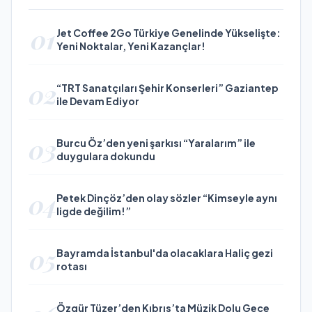
01
Jet Coffee 2Go Türkiye Genelinde Yükselişte:
Yeni Noktalar, Yeni Kazançlar!
02
“TRT Sanatçıları Şehir Konserleri” Gaziantep
ile Devam Ediyor
03
Burcu Öz’den yeni şarkısı “Yaralarım” ile
duygulara dokundu
04
Petek Dinçöz’den olay sözler “Kimseyle aynı
ligde değilim!”
05
Bayramda İstanbul'da olacaklara Haliç gezi
rotası
Özgür Tüzer’den Kıbrıs’ta Müzik Dolu Gece