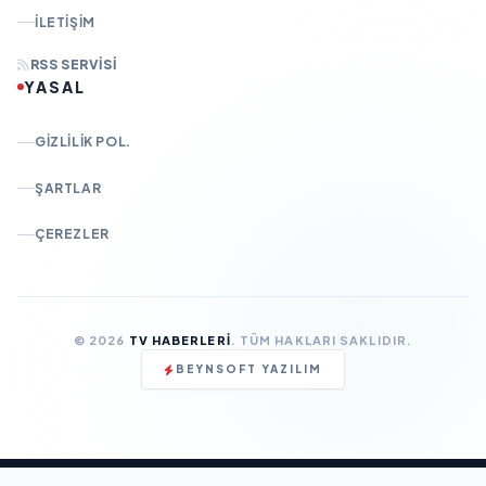
İLETIŞIM
RSS SERVISI
YASAL
GIZLILIK POL.
ŞARTLAR
ÇEREZLER
© 2026
TV HABERLERI
. TÜM HAKLARI SAKLIDIR.
BEYNSOFT YAZILIM