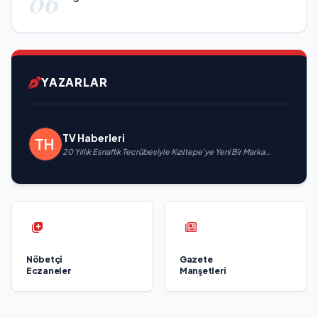
06
YAZARLAR
TV Haberleri
20 Yıllık Esnaflık Tecrübesiyle Kızıltepe'ye Yeni Bir Marka
Kazandırdı
Nöbetçi
Gazete
Eczaneler
Manşetleri