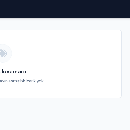
.
Bulunamadı
ayınlanmış bir içerik yok.