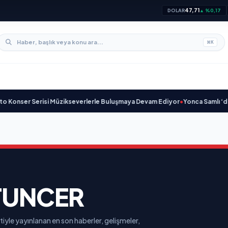
47,71
DOLAR
▲ %0,17
⌘
K
nser Serisi Müzikseverlerle Buluşmaya Devam Ediyor
•
Yonca Samlı ‘dan İk
TUNCER
iyle yayınlanan en son haberler, gelişmeler,