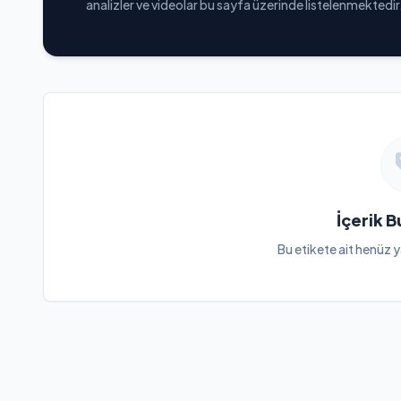
analizler ve videolar bu sayfa üzerinde listelenmektedir
İçerik 
Bu etikete ait henüz y