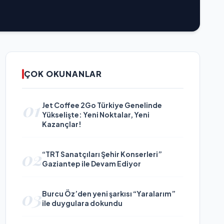
ÇOK OKUNANLAR
01
Jet Coffee 2Go Türkiye Genelinde
Yükselişte: Yeni Noktalar, Yeni
Kazançlar!
02
“TRT Sanatçıları Şehir Konserleri”
Gaziantep ile Devam Ediyor
03
Burcu Öz’den yeni şarkısı “Yaralarım”
ile duygulara dokundu