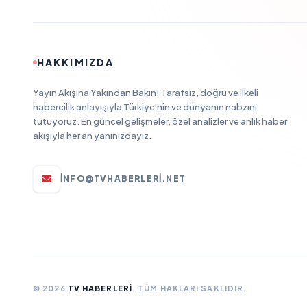
HAKKIMIZDA
Yayın Akışına Yakından Bakın! Tarafsız, doğru ve ilkeli
habercilik anlayışıyla Türkiye'nin ve dünyanın nabzını
tutuyoruz. En güncel gelişmeler, özel analizler ve anlık haber
akışıyla her an yanınızdayız.
INFO@TVHABERLERI.NET
© 2026
TV HABERLERI
. TÜM HAKLARI SAKLIDIR.