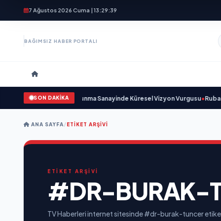
7 Ağustos 2026 Cuma | 13:29:40
BAĞIMSIZ HABER PORTALI
SON DAKİKA
rulunu Açıkladı ve Savunma Sanayinde Küresel Vizyon Vurgusu
•
Rubato Ko
ANA SAYFA
/
ETIKET ARŞIVI
ETİKET ARŞİVİ
#DR-BURAK-
TV Haberleri internet sitesinde #dr-burak-tuncer etiket