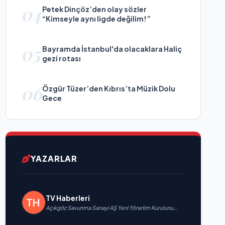
04
Petek Dinçöz’den olay sözler
“Kimseyle aynı ligde değilim!”
05
Bayramda İstanbul'da olacaklara Haliç
gezi rotası
06
Özgür Tüzer’den Kıbrıs’ta Müzik Dolu
Gece
YAZARLAR
TV Haberleri
Açıkgöz Savunma Sanayi AŞ Yeni Yönetim Kurulunu
Açıkladı ve Savunma Sanayinde Küresel Vizyon
Vurgusu