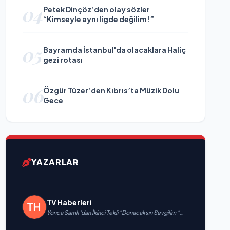
04
Petek Dinçöz’den olay sözler
“Kimseyle aynı ligde değilim!”
05
Bayramda İstanbul'da olacaklara Haliç
gezi rotası
06
Özgür Tüzer’den Kıbrıs’ta Müzik Dolu
Gece
YAZARLAR
TV Haberleri
Yonca Samlı ‘dan İkinci Tekli “Donacaksın Sevgilim “
yayımlandı