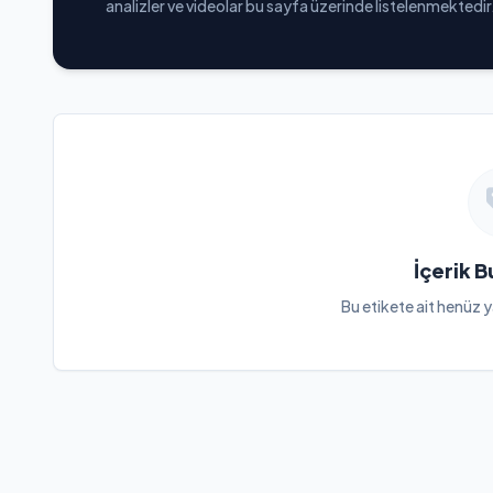
analizler ve videolar bu sayfa üzerinde listelenmektedir
İçerik 
Bu etikete ait henüz y