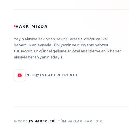
HAKKIMIZDA
Yayın Akışına Yakından Bakın! Tarafsız, doğru ve ilkeli
habercilik anlayışıyla Türkiye'nin ve dünyanın nabzını
tutuyoruz. En güncel gelişmeler, özel analizler ve anlık haber
akışıyla her an yanınızdayız.
INFO@TVHABERLERI.NET
© 2026
TV HABERLERI
. TÜM HAKLARI SAKLIDIR.