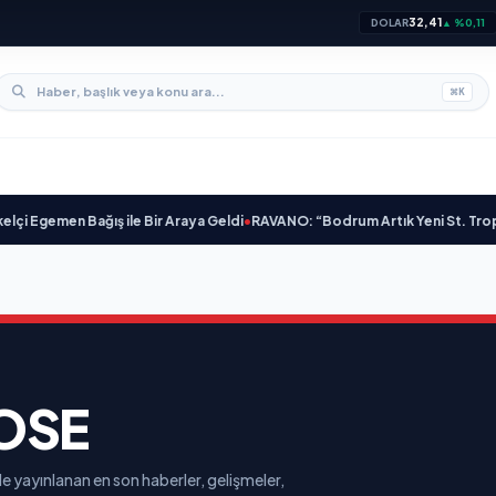
32,41
DOLAR
▲ %0,11
⌘
K
 Egemen Bağış ile Bir Araya Geldi
•
RAVANO: “Bodrum Artık Yeni St. Tropez De
OSE
e yayınlanan en son haberler, gelişmeler,