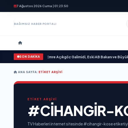
7 Ağustos 2026 Cuma | 01:23:51
BAĞIMSIZ HABER PORTALI
SON DAKİKA
evgilim “ yayımlandı
•
Ali Emre Açıkgöz Galimidi, Eski AB Bakanı ve Büyükelçi
ANA SAYFA
/
ETIKET ARŞIVI
ETİKET ARŞİVİ
#CIHANGIR-K
TV Haberleri internet sitesinde #cihangir-kose etiketiyl