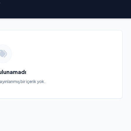
.
Bulunamadı
ayınlanmış bir içerik yok.