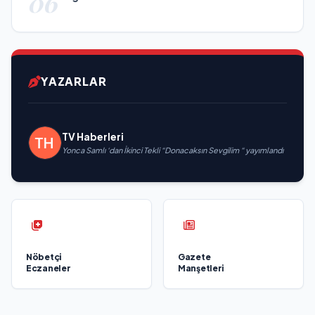
06
YAZARLAR
TV Haberleri
Yonca Samlı ‘dan İkinci Tekli “Donacaksın Sevgilim “ yayımlandı
Nöbetçi
Gazete
Eczaneler
Manşetleri