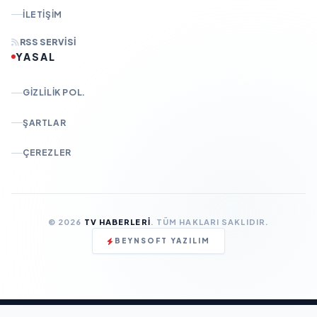
İLETIŞIM
RSS SERVISI
YASAL
GIZLILIK POL.
ŞARTLAR
ÇEREZLER
© 2026
TV HABERLERI
. TÜM HAKLARI SAKLIDIR.
BEYNSOFT YAZILIM