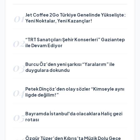
01
Jet Coffee 2Go Türkiye Genelinde Yükselişte:
Yeni Noktalar, Yeni Kazançlar!
02
“TRT Sanatçıları Şehir Konserleri” Gaziantep
ile Devam Ediyor
03
Burcu Öz’den yeni şarkısı “Yaralarım” ile
duygulara dokundu
04
Petek Dinçöz’den olay sözler “Kimseyle aynı
ligde değilim!”
05
Bayramda İstanbul'da olacaklara Haliç gezi
rotası
Özgür Tüzer’den Kıbrıs’ta Müzik Dolu Gece