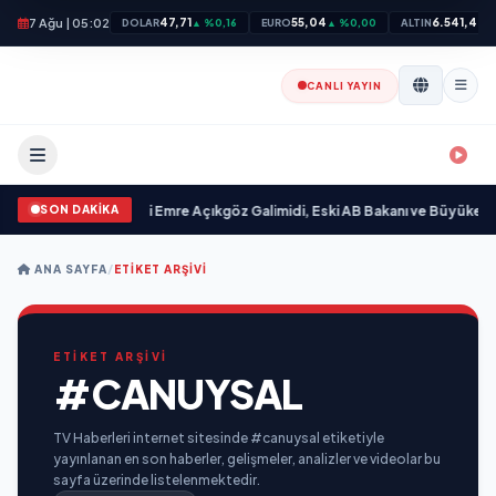
7 Ağu | 05:02
47,71
55,04
6.541,48
DOLAR
▲ %0,16
EURO
▲ %0,00
ALTIN
▲
CANLI YAYIN
SON DAKİKA
ilim “ yayımlandı
•
Ali Emre Açıkgöz Galimidi, Eski AB Bakanı ve Büyükelçi Eg
ANA SAYFA
/
ETIKET ARŞIVI
ETİKET ARŞİVİ
#CANUYSAL
TV Haberleri internet sitesinde #canuysal etiketiyle
yayınlanan en son haberler, gelişmeler, analizler ve videolar bu
sayfa üzerinde listelenmektedir.