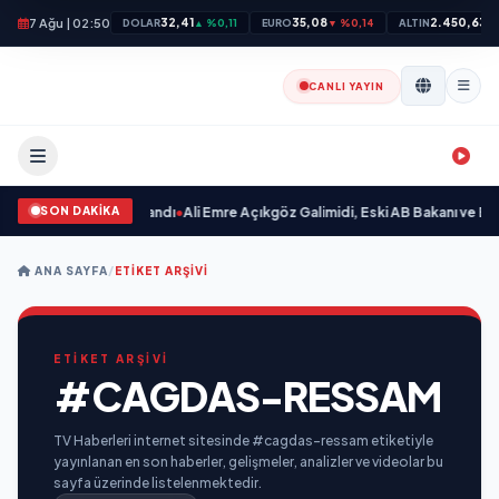
7 Ağu | 02:50
32,41
35,08
2.450,63
DOLAR
▲ %0,11
EURO
▼ %0,14
ALTIN
▲
CANLI YAYIN
SON DAKİKA
sın Sevgilim “ yayımlandı
•
Ali Emre Açıkgöz Galimidi, Eski AB Bakanı ve Büyü
ANA SAYFA
/
ETIKET ARŞIVI
ETİKET ARŞİVİ
#CAGDAS-RESSAM
TV Haberleri internet sitesinde #cagdas-ressam etiketiyle
yayınlanan en son haberler, gelişmeler, analizler ve videolar bu
sayfa üzerinde listelenmektedir.