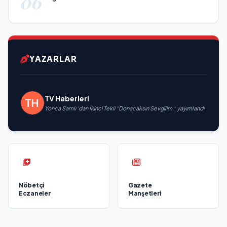
06
YAZARLAR
TV Haberleri
Yonca Samlı ‘dan İkinci Tekli “Donacaksın Sevgilim “ yayımlandı
Nöbetçi
Gazete
Eczaneler
Manşetleri