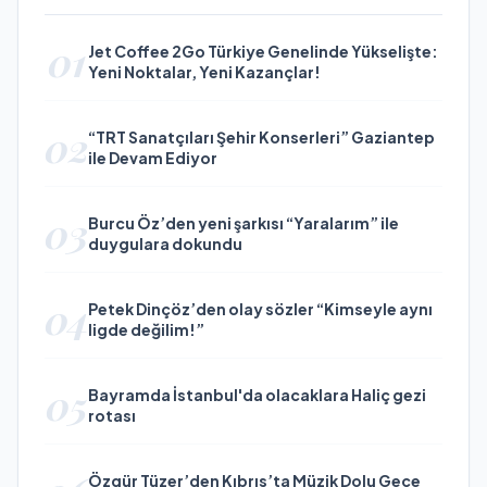
01
Jet Coffee 2Go Türkiye Genelinde Yükselişte:
Yeni Noktalar, Yeni Kazançlar!
02
“TRT Sanatçıları Şehir Konserleri” Gaziantep
ile Devam Ediyor
03
Burcu Öz’den yeni şarkısı “Yaralarım” ile
duygulara dokundu
04
Petek Dinçöz’den olay sözler “Kimseyle aynı
ligde değilim!”
05
Bayramda İstanbul'da olacaklara Haliç gezi
rotası
Özgür Tüzer’den Kıbrıs’ta Müzik Dolu Gece