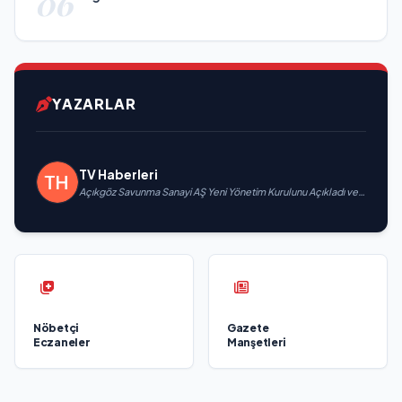
06
YAZARLAR
TV Haberleri
Açıkgöz Savunma Sanayi AŞ Yeni Yönetim Kurulunu Açıkladı ve
Savunma Sanayinde Küresel Vizyon Vurgusu
Nöbetçi
Gazete
Eczaneler
Manşetleri