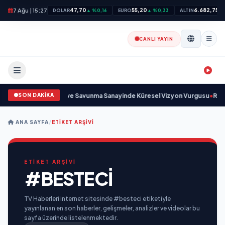
7 Ağu | 15:27
47,70
55,20
6.682,75
DOLAR
▲ %0,16
EURO
▲ %0,33
ALTIN
▲ 
CANLI YAYIN
SON DAKİKA
m Kurulunu Açıkladı ve Savunma Sanayinde Küresel Vizyon Vurgusu
•
Rubato
ANA SAYFA
/
ETIKET ARŞIVI
ETİKET ARŞİVİ
#BESTECI
TV Haberleri internet sitesinde #besteci etiketiyle
yayınlanan en son haberler, gelişmeler, analizler ve videolar bu
sayfa üzerinde listelenmektedir.