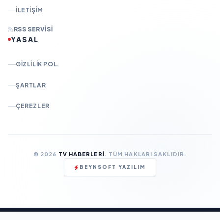
İLETIŞIM
RSS SERVISI
YASAL
GIZLILIK POL.
ŞARTLAR
ÇEREZLER
© 2026
TV HABERLERI
. TÜM HAKLARI SAKLIDIR.
BEYNSOFT YAZILIM