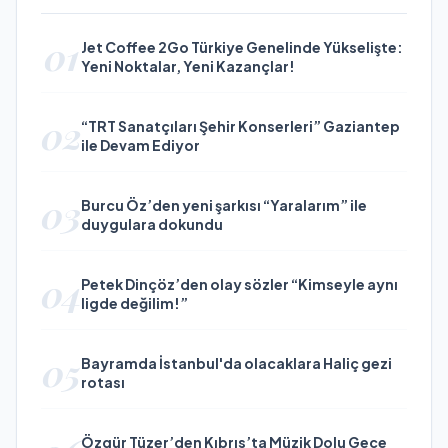
01
Jet Coffee 2Go Türkiye Genelinde Yükselişte:
Yeni Noktalar, Yeni Kazançlar!
02
“TRT Sanatçıları Şehir Konserleri” Gaziantep
ile Devam Ediyor
03
Burcu Öz’den yeni şarkısı “Yaralarım” ile
duygulara dokundu
04
Petek Dinçöz’den olay sözler “Kimseyle aynı
ligde değilim!”
05
Bayramda İstanbul'da olacaklara Haliç gezi
rotası
Özgür Tüzer’den Kıbrıs’ta Müzik Dolu Gece