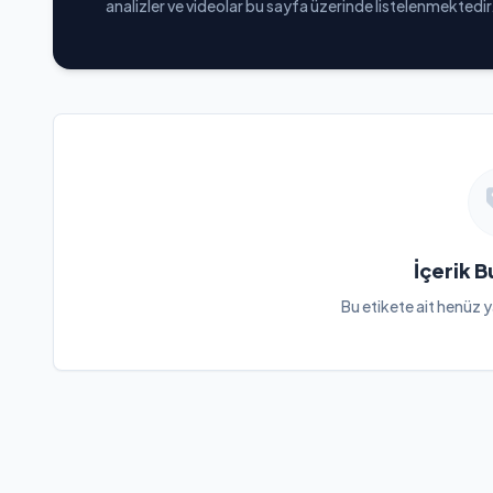
analizler ve videolar bu sayfa üzerinde listelenmektedir
İçerik 
Bu etikete ait henüz y