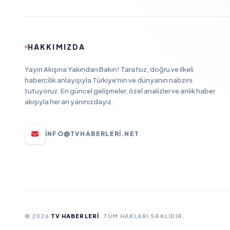
HAKKIMIZDA
Yayın Akışına Yakından Bakın! Tarafsız, doğru ve ilkeli
habercilik anlayışıyla Türkiye'nin ve dünyanın nabzını
tutuyoruz. En güncel gelişmeler, özel analizler ve anlık haber
akışıyla her an yanınızdayız.
INFO@TVHABERLERI.NET
© 2026
TV HABERLERI
. TÜM HAKLARI SAKLIDIR.