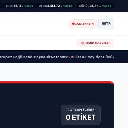
55,15
6.551,72
95,44
EURO
▲ %0,21
ALTIN
▲ %0,86
GÜMÜŞ
▲ %0,53
TR
CANLI YAYIN
TREND HABERLER
z Değil, Kendi Başına Bir Referans”
•
Bullas & Emry'den Büyük Sürpriz! "Kaç 
TOPLAM İÇERİK
0 ETİKET