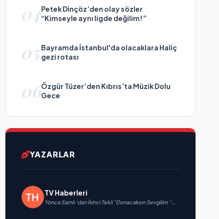
04
Petek Dinçöz’den olay sözler
“Kimseyle aynı ligde değilim!”
05
Bayramda İstanbul'da olacaklara Haliç
gezi rotası
06
Özgür Tüzer’den Kıbrıs’ta Müzik Dolu
Gece
YAZARLAR
TV Haberleri
Yonca Samlı ‘dan İkinci Tekli “Donacaksın Sevgilim “
yayımlandı