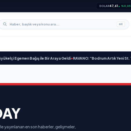
47,61
DOLAR
▲ %0,05
⌘
K
lçi Egemen Bağış ile Bir Araya Geldi
•
RAVANO: “Bodrum Artık Yeni St. Trope
DAY
e yayınlanan en son haberler, gelişmeler,