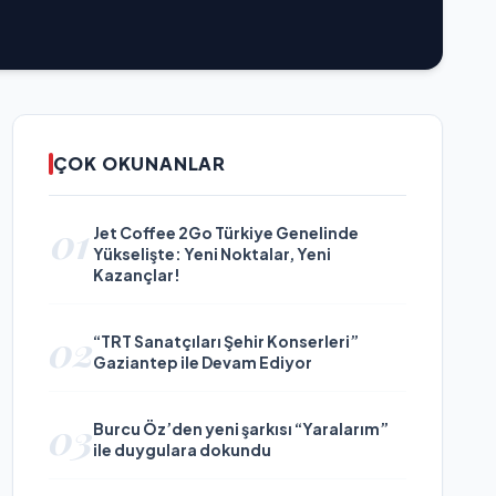
ÇOK OKUNANLAR
01
Jet Coffee 2Go Türkiye Genelinde
Yükselişte: Yeni Noktalar, Yeni
Kazançlar!
02
“TRT Sanatçıları Şehir Konserleri”
Gaziantep ile Devam Ediyor
03
Burcu Öz’den yeni şarkısı “Yaralarım”
ile duygulara dokundu