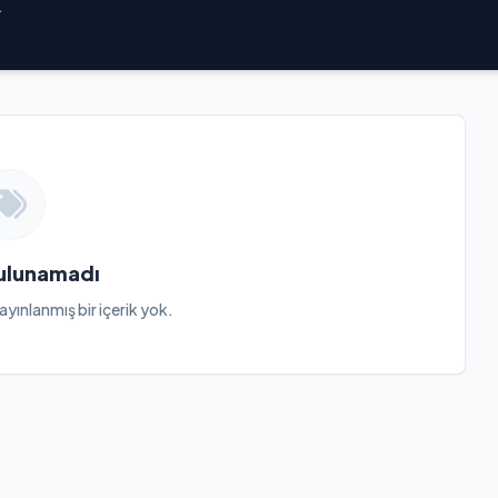
.
Bulunamadı
ayınlanmış bir içerik yok.