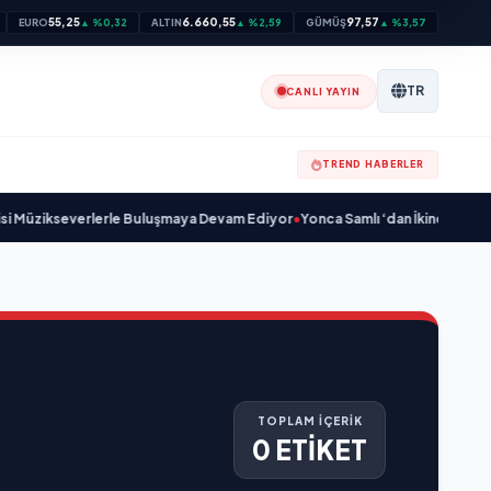
55,25
6.660,55
97,57
EURO
▲ %0,32
ALTIN
▲ %2,59
GÜMÜŞ
▲ %3,57
TR
CANLI YAYIN
TREND HABERLER
Müzikseverlerle Buluşmaya Devam Ediyor
•
Yonca Samlı ‘dan İkinci Tekli “Do
TOPLAM İÇERİK
0 ETİKET