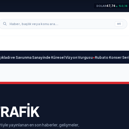
47,74
DOLAR
▲ %0,18
⌘
K
adı ve Savunma Sanayinde Küresel Vizyon Vurgusu
•
Rubato Konser Serisi 
RAFIK
iyle yayınlanan en son haberler, gelişmeler,