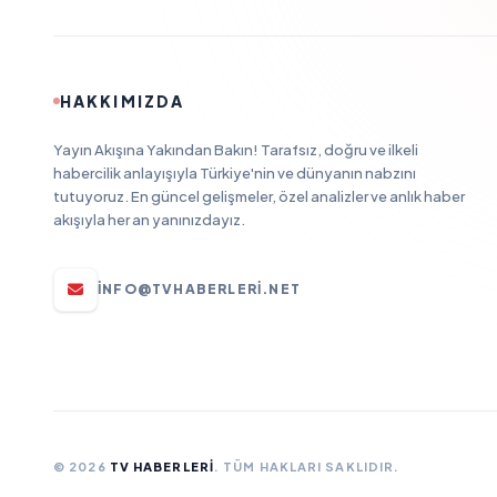
HAKKIMIZDA
Yayın Akışına Yakından Bakın! Tarafsız, doğru ve ilkeli
habercilik anlayışıyla Türkiye'nin ve dünyanın nabzını
tutuyoruz. En güncel gelişmeler, özel analizler ve anlık haber
akışıyla her an yanınızdayız.
INFO@TVHABERLERI.NET
© 2026
TV HABERLERI
. TÜM HAKLARI SAKLIDIR.