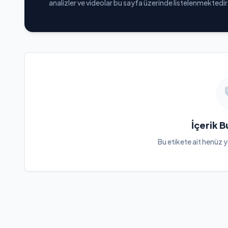
analizler ve videolar bu sayfa üzerinde listelenmektedir
İçerik 
Bu etikete ait henüz y