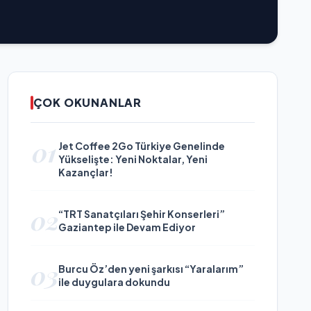
ÇOK OKUNANLAR
01
Jet Coffee 2Go Türkiye Genelinde
Yükselişte: Yeni Noktalar, Yeni
Kazançlar!
02
“TRT Sanatçıları Şehir Konserleri”
Gaziantep ile Devam Ediyor
03
Burcu Öz’den yeni şarkısı “Yaralarım”
ile duygulara dokundu