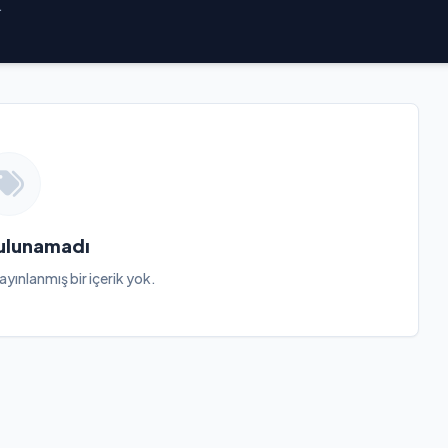
.
Bulunamadı
ayınlanmış bir içerik yok.