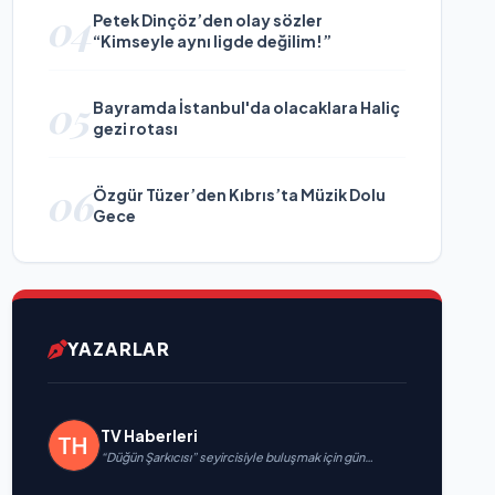
04
Petek Dinçöz’den olay sözler
“Kimseyle aynı ligde değilim!”
05
Bayramda İstanbul'da olacaklara Haliç
gezi rotası
06
Özgür Tüzer’den Kıbrıs’ta Müzik Dolu
Gece
YAZARLAR
TV Haberleri
“Düğün Şarkıcısı” seyircisiyle buluşmak için gün
sayıyor