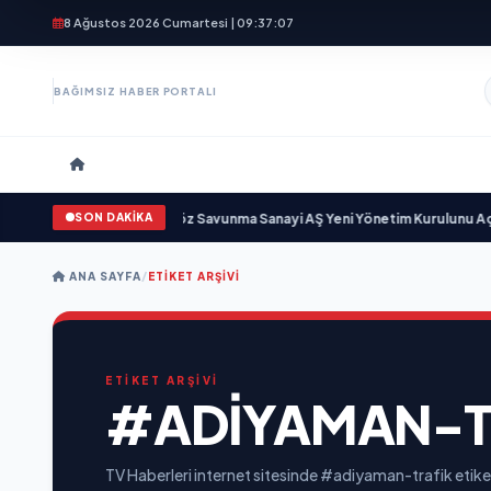
8 Ağustos 2026 Cumartesi | 09:37:08
BAĞIMSIZ HABER PORTALI
SON DAKİKA
için gün sayıyor
•
Açıkgöz Savunma Sanayi AŞ Yeni Yönetim Kurulunu Açıkl
ANA SAYFA
/
ETIKET ARŞIVI
ETİKET ARŞİVİ
#ADIYAMAN-T
TV Haberleri internet sitesinde #adiyaman-trafik etiket