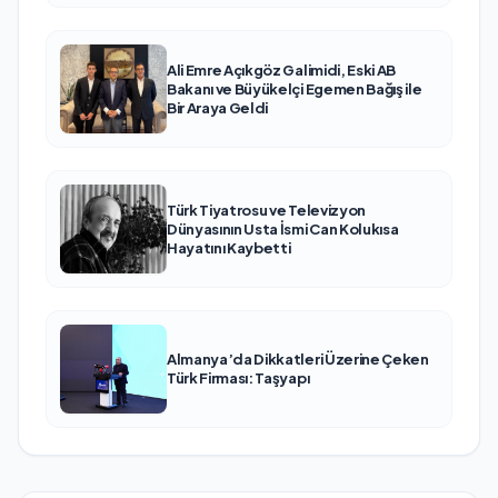
Ali Emre Açıkgöz Galimidi, Eski AB
Bakanı ve Büyükelçi Egemen Bağış ile
Bir Araya Geldi
Türk Tiyatrosu ve Televizyon
Dünyasının Usta İsmi Can Kolukısa
Hayatını Kaybetti
Almanya’da Dikkatleri Üzerine Çeken
Türk Firması: Taşyapı