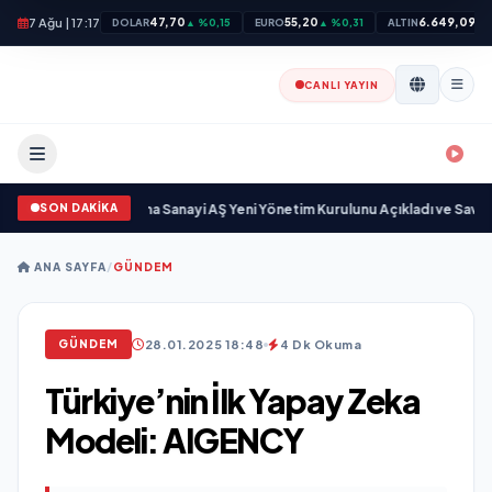
7 Ağu | 17:17
47,70
55,20
6.649,09
DOLAR
▲ %0,15
EURO
▲ %0,31
ALTIN
▲ 
CANLI YAYIN
SON DAKİKA
Açıkgöz Savunma Sanayi AŞ Yeni Yönetim Kurulunu Açıkladı ve Savunma Sa
ANA SAYFA
/
GÜNDEM
28.01.2025 18:48
4 Dk Okuma
GÜNDEM
Türkiye’nin İlk Yapay Zeka
Modeli: AIGENCY