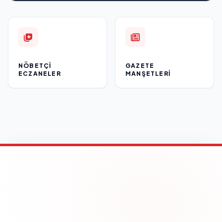
NÖBETÇI
GAZETE
ECZANELER
MANŞETLERI