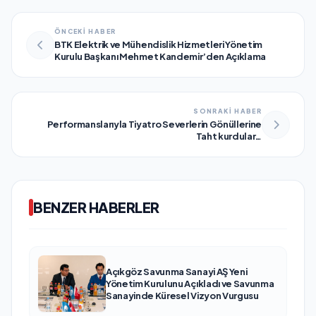
ÖNCEKİ HABER
BTK Elektrik ve Mühendislik Hizmetleri Yönetim
Kurulu Başkanı Mehmet Kandemir’den Açıklama
SONRAKİ HABER
Performanslarıyla Tiyatro Severlerin Gönüllerine
Taht kurdular…
BENZER HABERLER
Açıkgöz Savunma Sanayi AŞ Yeni
Yönetim Kurulunu Açıkladı ve Savunma
Sanayinde Küresel Vizyon Vurgusu