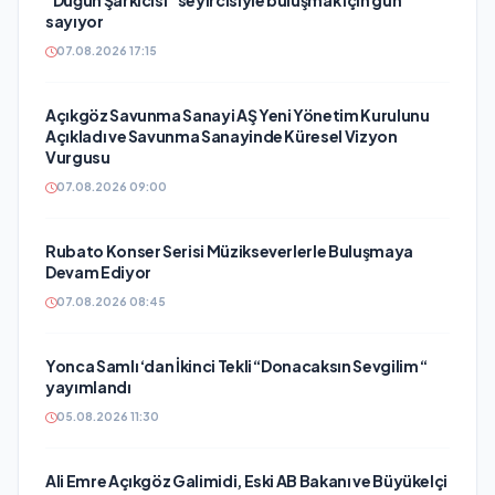
“Düğün Şarkıcısı” seyircisiyle buluşmak için gün
sayıyor
07.08.2026 17:15
Açıkgöz Savunma Sanayi AŞ Yeni Yönetim Kurulunu
Açıkladı ve Savunma Sanayinde Küresel Vizyon
Vurgusu
07.08.2026 09:00
Rubato Konser Serisi Müzikseverlerle Buluşmaya
Devam Ediyor
07.08.2026 08:45
Yonca Samlı ‘dan İkinci Tekli “Donacaksın Sevgilim “
yayımlandı
05.08.2026 11:30
Ali Emre Açıkgöz Galimidi, Eski AB Bakanı ve Büyükelçi