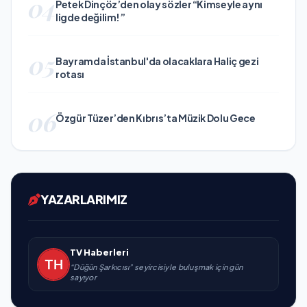
04
Petek Dinçöz’den olay sözler “Kimseyle aynı
ligde değilim!”
05
Bayramda İstanbul'da olacaklara Haliç gezi
rotası
06
Özgür Tüzer’den Kıbrıs’ta Müzik Dolu Gece
YAZARLARIMIZ
TV Haberleri
“Düğün Şarkıcısı” seyircisiyle buluşmak için gün
sayıyor