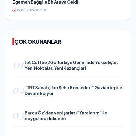
Egemen Bağış ile Bir Araya Geldi
05.08.2026 05:00
ÇOK OKUNANLAR
01
Jet Coffee 2Go Türkiye Genelinde Yükselişte:
Yeni Noktalar, Yeni Kazançlar!
02
“TRT Sanatçıları Şehir Konserleri” Gaziantep ile
Devam Ediyor
03
Burcu Öz’den yeni şarkısı “Yaralarım” ile
duygulara dokundu