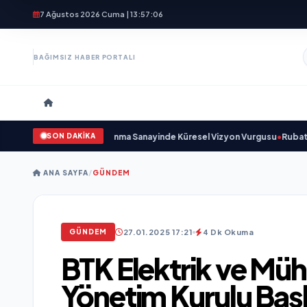
7 Ağustos 2026 Cuma | 13:57:08
BAĞIMSIZ HABER PORTALI
SON DAKİKA
 Açıkladı ve Savunma Sanayinde Küresel Vizyon Vurgusu
•
Rubato Konser Se
ANA SAYFA
/
GÜNDEM
27.01.2025 17:21
4 Dk Okuma
GÜNDEM
BTK Elektrik ve Müh
Yönetim Kurulu Ba