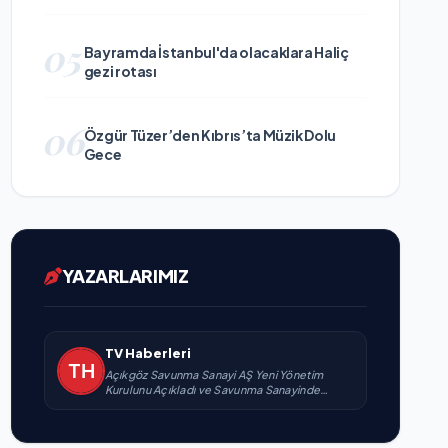
05
Bayramda İstanbul'da olacaklara Haliç
gezi rotası
06
Özgür Tüzer’den Kıbrıs’ta Müzik Dolu
Gece
YAZARLARIMIZ
TV Haberleri
Açıkgöz Savunma Sanayi AŞ Yeni Yönetim
Kurulunu Açıkladı ve Savunma Sanayinde
Küresel Vizyon Vurgusu