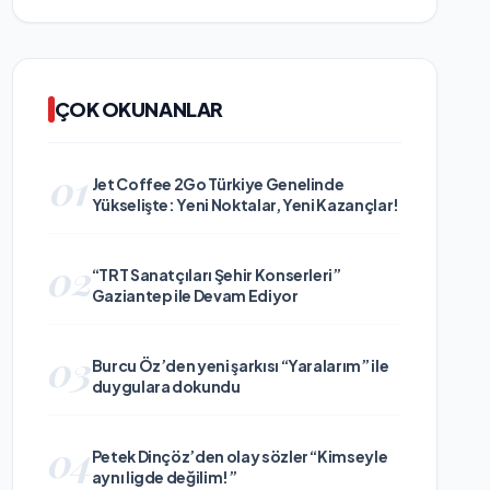
ÇOK OKUNANLAR
01
Jet Coffee 2Go Türkiye Genelinde
Yükselişte: Yeni Noktalar, Yeni Kazançlar!
02
“TRT Sanatçıları Şehir Konserleri”
Gaziantep ile Devam Ediyor
03
Burcu Öz’den yeni şarkısı “Yaralarım” ile
duygulara dokundu
04
Petek Dinçöz’den olay sözler “Kimseyle
aynı ligde değilim!”