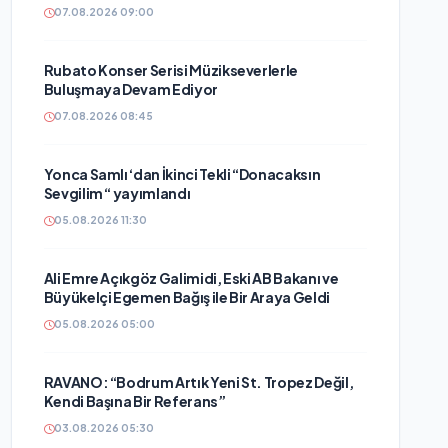
07.08.2026 09:00
Rubato Konser Serisi Müzikseverlerle
Buluşmaya Devam Ediyor
07.08.2026 08:45
Yonca Samlı ‘dan İkinci Tekli “Donacaksın
Sevgilim “ yayımlandı
05.08.2026 11:30
Ali Emre Açıkgöz Galimidi, Eski AB Bakanı ve
Büyükelçi Egemen Bağış ile Bir Araya Geldi
05.08.2026 05:00
RAVANO: “Bodrum Artık Yeni St. Tropez Değil,
Kendi Başına Bir Referans”
03.08.2026 05:30