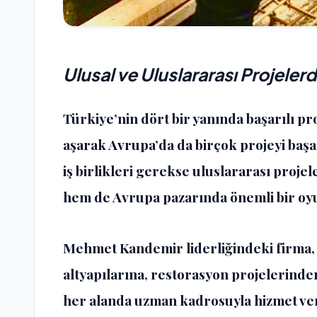
Ulusal ve Uluslararası Projelerd
Türkiye’nin dört bir yanında başarılı pr
aşarak Avrupa’da da birçok projeyi baş
iş birlikleri gerekse uluslararası proj
hem de Avrupa pazarında önemli bir oyu
Mehmet Kandemir liderliğindeki firma, 
altyapılarına, restorasyon projelerin
her alanda uzman kadrosuyla hizmet ver