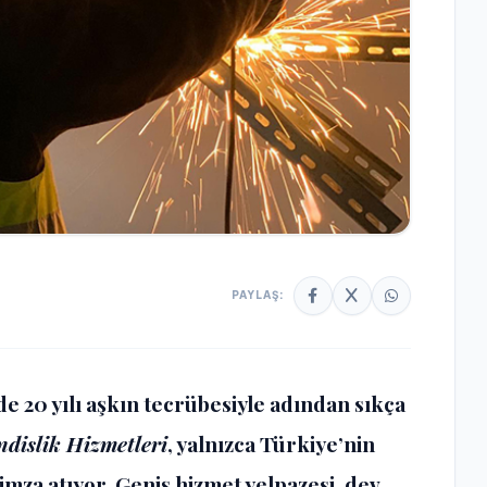
PAYLAŞ:
e 20 yılı aşkın tecrübesiyle adından sıkça
dislik Hizmetleri
, yalnızca Türkiye’nin
imza atıyor. Geniş hizmet yelpazesi, dev