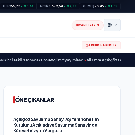
55,22
6.679,54
98,49
EURO
▲ %0,36
ALTIN
▲ %2,88
GÜMÜŞ
▲ %4,55
TR
CANLI YAYIN
TREND HABERLER
li “Donacaksın Sevgilim “ yayımlandı
•
Ali Emre Açıkgöz Galimidi, Eski AB Bak
ÖNE ÇIKANLAR
Açıkgöz Savunma Sanayi AŞ Yeni Yönetim
Kurulunu Açıkladı ve Savunma Sanayinde
Küresel Vizyon Vurgusu