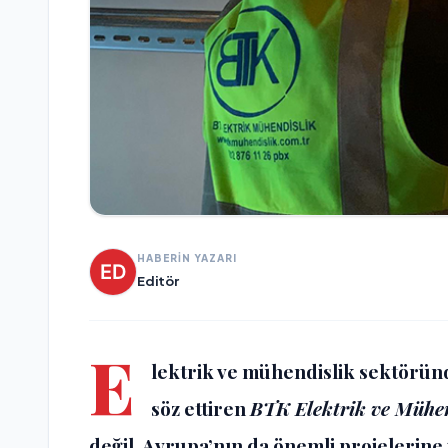
HABERİN YAZARI
Editör
E
lektrik ve mühendislik sektöründ
söz ettiren
BTK Elektrik ve Mühen
değil, Avrupa’nın da önemli projelerine 