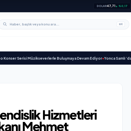
47,71
DOLAR
▲ %0,17
⌘
K
risi Müzikseverlerle Buluşmaya Devam Ediyor
•
Yonca Samlı ‘dan İkinci Tek
endislik Hizmetleri
şkanı Mehmet