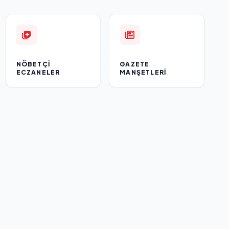
NÖBETÇI
GAZETE
ECZANELER
MANŞETLERI