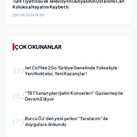
Türk Tiyatrosu ve Televizyon Dünyasının Usta İsmi Can
Kolukısa Hayatını Kaybetti
01.08.2026 18:00
ÇOK OKUNANLAR
01
Jet Coffee 2Go Türkiye Genelinde Yükselişte:
Yeni Noktalar, Yeni Kazançlar!
02
“TRT Sanatçıları Şehir Konserleri” Gaziantep ile
Devam Ediyor
03
Burcu Öz’den yeni şarkısı “Yaralarım” ile
duygulara dokundu