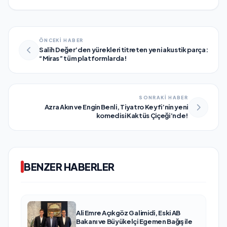
ÖNCEKİ HABER
Salih Değer’den yürekleri titreten yeni akustik parça:
“Miras” tüm platformlarda!
SONRAKİ HABER
Azra Akın ve Engin Benli, Tiyatro Keyfi’nin yeni
komedisi Kaktüs Çiçeği’nde!
BENZER HABERLER
Ali Emre Açıkgöz Galimidi, Eski AB
Bakanı ve Büyükelçi Egemen Bağış ile