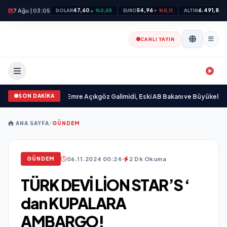
7 Ağu | 03:05
47,60
54,96
6.491,87
DOLAR
▲ %0,05
EURO
▼ %0,11
ALTIN
▼
CANLI YAYIN
SON DAKİKA
 “ yayımlandı
•
Ali Emre Açıkgöz Galimidi, Eski AB Bakanı ve Büyükelçi Egemen
ANA SAYFA
/
GÜNDEM
06.11.2024 00:24
2 Dk Okuma
GÜNDEM
TÜRK DEVİ LİON STAR’S ‘
dan KUPALARA
AMBARGO!