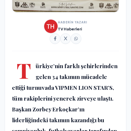
HABERİN YAZARI
TV Haberleri
T
ürkiye’nin farklı şehirlerinden
gelen 34 takımın mücadele
ettiği turnuvada VIPMEN LION STAR’S,
tüm rakiplerini yenerek zirveye ulaştı.
Başkan Zorbey Erkoçkar’ın
liderliğindeki takımın kazandığı bu
şampiyonluk, futbolseverler tarafından