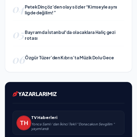
04
Petek Dinçöz’den olay sözler “Kimseyle aynı
ligde değilim!”
05
Bayramda İstanbul'da olacaklara Haliç gezi
rotası
06
Özgür Tüzer’den Kıbrıs’ta Müzik Dolu Gece
YAZARLARIMIZ
TV Haberleri
Yonca Samlı ‘dan İkinci Tekli “Donacaksın Sevgilim “
yayımlandı