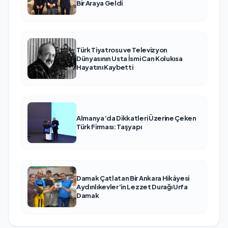
Bir Araya Geldi
Türk Tiyatrosu ve Televizyon
Dünyasının Usta İsmi Can Kolukısa
Hayatını Kaybetti
Almanya’da Dikkatleri Üzerine Çeken
Türk Firması: Taşyapı
Damak Çatlatan Bir Ankara Hikâyesi
Aydınlıkevler’in Lezzet Durağı Urfa
Damak