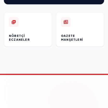
NÖBETÇI
GAZETE
ECZANELER
MANŞETLERI