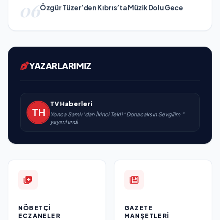
06
Özgür Tüzer’den Kıbrıs’ta Müzik Dolu Gece
YAZARLARIMIZ
TV Haberleri
Yonca Samlı ‘dan İkinci Tekli “Donacaksın Sevgilim “
yayımlandı
NÖBETÇI
GAZETE
ECZANELER
MANŞETLERI