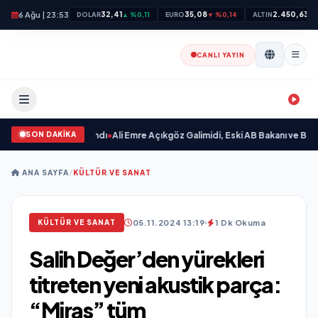
6 Ağu | 23:53
32,41
35,08
2.450,63
DOLAR
▲ %0,11
EURO
▼ %0,14
ALTIN
▲ 
CANLI YAYIN
SON DAKİKA
 Sevgilim “ yayımlandı
•
Ali Emre Açıkgöz Galimidi, Eski AB Bakanı ve Büyükel
ANA SAYFA
/
KÜLTÜR VE SANAT
05.11.2024 13:19
1 Dk Okuma
KÜLTÜR VE SANAT
Salih Değer’den yürekleri
titreten yeni akustik parça:
“Miras” tüm