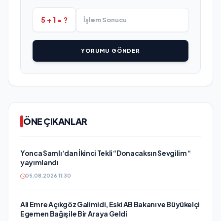
5 + 1 = ?
YORUMU GÖNDER
ÖNE ÇIKANLAR
Yonca Samlı ‘dan İkinci Tekli “Donacaksın Sevgilim “
yayımlandı
05.08.2026 11:30
Ali Emre Açıkgöz Galimidi, Eski AB Bakanı ve Büyükelçi
Egemen Bağış ile Bir Araya Geldi