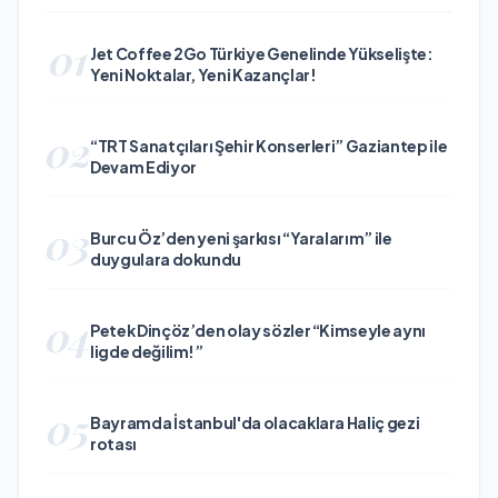
01
Jet Coffee 2Go Türkiye Genelinde Yükselişte:
Yeni Noktalar, Yeni Kazançlar!
02
“TRT Sanatçıları Şehir Konserleri” Gaziantep ile
Devam Ediyor
03
Burcu Öz’den yeni şarkısı “Yaralarım” ile
duygulara dokundu
04
Petek Dinçöz’den olay sözler “Kimseyle aynı
ligde değilim!”
05
Bayramda İstanbul'da olacaklara Haliç gezi
rotası