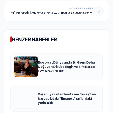
SONRAKİ HABER
TÜRK DEVİ LİON STAR’S ‘ dan KUPALARA AMBARGO!
BENZER HABERLER
Edebiyat Dünyasında Bir Genç Deha
Doğuyor: Dilruba Engin ve Zift Karası
Evreni ‘AVENOİR’
Başarılı yazarlardan Azime Savaş’tan
başucu kitabı “Emanet” raflardaki
yerini aldı