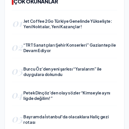
ÇOK OKUNANLAR
01
Jet Coffee 2Go Türkiye Genelinde Yükselişte:
Yeni Noktalar, Yeni Kazançlar!
02
“TRT Sanatçıları Şehir Konserleri” Gaziantep ile
Devam Ediyor
03
Burcu Öz’den yeni şarkısı “Yaralarım” ile
duygulara dokundu
04
Petek Dinçöz’den olay sözler “Kimseyle aynı
ligde değilim!”
05
Bayramda İstanbul'da olacaklara Haliç gezi
rotası