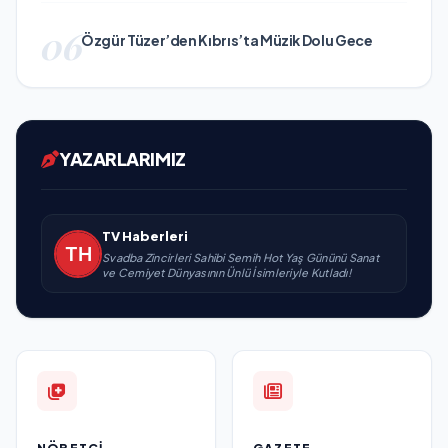
06
Özgür Tüzer’den Kıbrıs’ta Müzik Dolu Gece
YAZARLARIMIZ
TV Haberleri
Svadba Zincirleri Sahibi Semih Hot Yaş Gününü Sanat
ve Cemiyet Dünyasının Ünlü İsimleriyle Kutladı!