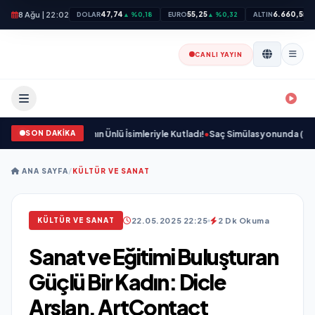
8 Ağu | 22:02
47,74
55,25
6.660,55
DOLAR
▲ %0,18
EURO
▲ %0,32
ALTIN
▲
CANLI YAYIN
SON DAKİKA
yet Dünyasının Ünlü İsimleriyle Kutladı!
•
Saç Simülasyonunda (SMP) Doğru B
ANA SAYFA
/
KÜLTÜR VE SANAT
22.05.2025 22:25
2 Dk Okuma
KÜLTÜR VE SANAT
Sanat ve Eğitimi Buluşturan
Güçlü Bir Kadın: Dicle
Arslan, ArtContact