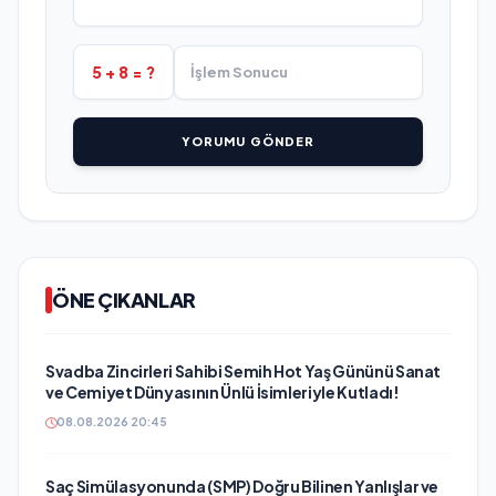
5 + 8 = ?
YORUMU GÖNDER
ÖNE ÇIKANLAR
Svadba Zincirleri Sahibi Semih Hot Yaş Gününü Sanat
ve Cemiyet Dünyasının Ünlü İsimleriyle Kutladı!
08.08.2026 20:45
Saç Simülasyonunda (SMP) Doğru Bilinen Yanlışlar ve