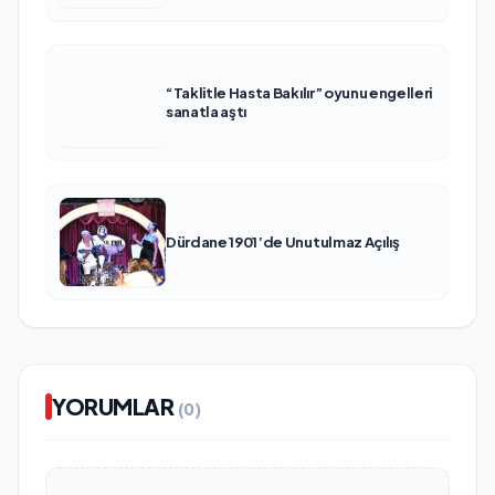
“Taklitle Hasta Bakılır” oyunu engelleri
sanatla aştı
Dürdane 1901’de Unutulmaz Açılış
YORUMLAR
(0)