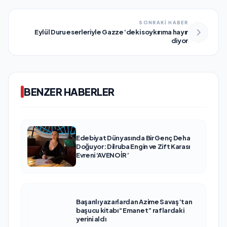
SONRAKİ HABER
Eylül Duru eserleriyle Gazze’deki soykırıma hayır
diyor
BENZER HABERLER
Edebiyat Dünyasında Bir Genç Deha
Doğuyor: Dilruba Engin ve Zift Karası
Evreni ‘AVENOİR’
Başarılı yazarlardan Azime Savaş’tan
başucu kitabı “Emanet” raflardaki
yerini aldı