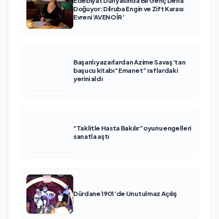
Edebiyat Dünyasında Bir Genç Deha
Doğuyor: Dilruba Engin ve Zift Karası
Evreni ‘AVENOİR’
Başarılı yazarlardan Azime Savaş’tan
başucu kitabı “Emanet” raflardaki
yerini aldı
“Taklitle Hasta Bakılır” oyunu engelleri
sanatla aştı
Dürdane 1901’de Unutulmaz Açılış