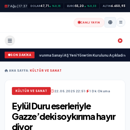
7 Ağu | 17:37
47,71
55,20
6.650,93
DOLAR
▲ %0,15
EURO
▲ %0,33
ALTIN
▲ 
CANLI YAYIN
SON DAKİKA
ayıyor
•
Açıkgöz Savunma Sanayi AŞ Yeni Yönetim Kurulunu Açıkladı ve Sav
ANA SAYFA
/
KÜLTÜR VE SANAT
22.05.2025 22:51
1 Dk Okuma
KÜLTÜR VE SANAT
Eylül Duru eserleriyle
Gazze’deki soykırıma hayır
diyor