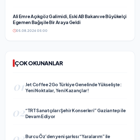
Ali Emre Açıkgöz Galimidi, Eski AB Bakanı ve Büyükelçi
Egemen Bağış ile Bir Araya Geldi
05.08.2026 05:00
ÇOK OKUNANLAR
01
Jet Coffee 2Go Türkiye Genelinde Yükselişte:
Yeni Noktalar, Yeni Kazançlar!
02
“TRT Sanatçıları Şehir Konserleri” Gaziantep ile
Devam Ediyor
03
Burcu Öz’den yeni şarkısı “Yaralarım” ile