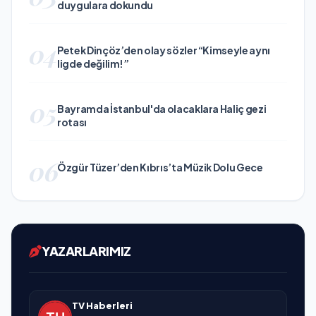
duygulara dokundu
04
Petek Dinçöz’den olay sözler “Kimseyle aynı
ligde değilim!”
05
Bayramda İstanbul'da olacaklara Haliç gezi
rotası
06
Özgür Tüzer’den Kıbrıs’ta Müzik Dolu Gece
YAZARLARIMIZ
TV Haberleri