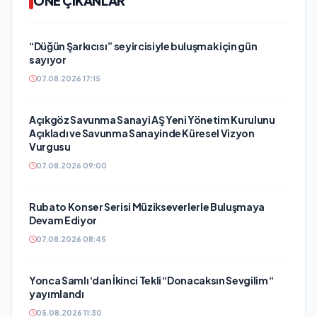
ÖNE ÇIKANLAR
“Düğün Şarkıcısı” seyircisiyle buluşmak için gün
sayıyor
07.08.2026 17:15
Açıkgöz Savunma Sanayi AŞ Yeni Yönetim Kurulunu
Açıkladı ve Savunma Sanayinde Küresel Vizyon
Vurgusu
07.08.2026 09:00
Rubato Konser Serisi Müzikseverlerle Buluşmaya
Devam Ediyor
07.08.2026 08:45
Yonca Samlı ‘dan İkinci Tekli “Donacaksın Sevgilim “
yayımlandı
05.08.2026 11:30