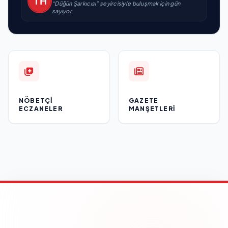
“Düğün Şarkıcısı” seyircisiyle buluşmak için gün
sayıyor
NÖBETÇI
GAZETE
ECZANELER
MANŞETLERI