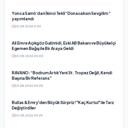
Yonca Samlı ‘dan İkinci Tekli “Donacaksın Sevgilim “
yayımlandı
05.08.2026 11:30
Ali Emre Açıkgöz Galimidi, Eski AB Bakanı ve Büyükelçi
Egemen Bağış ile Bir Araya Geldi
05.08.2026 05:00
RAVANO: “Bodrum Artık Yeni St. Tropez Değil, Kendi
Başına Bir Referans”
03.08.2026 05:30
Bullas & Emry'den Büyük Sürpriz! "Kaç Kurtul" ile Tarz
Değiştirdiler
02.08.2026 09:29