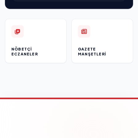
NÖBETÇI
GAZETE
ECZANELER
MANŞETLERI