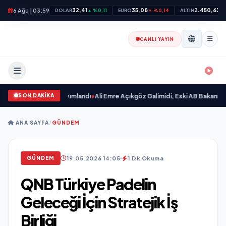
6 Ağu | 03:59
32,41
35,08
2.450,63
DOLAR
▲ %0,11
EURO
▼ %0,14
ALTIN
▲
CANLI YAYIN
SON DAKİKA
caksın Sevgilim “ yayımlandı
•
Ali Emre Açıkgöz Galimidi, Eski AB Bakanı ve B
ANA SAYFA
/
GÜNDEM
19.05.2026 14:05
1 Dk Okuma
GÜNDEM
QNB Türkiye Padelin
Geleceği İçin Stratejik İş
Birliği