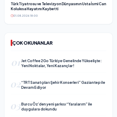
Türk Tiyatrosu ve Televizyon Dünyasının Usta İsmi Can
Kolukısa Hayatını Kaybetti
01.08.2026 18:00
ÇOK OKUNANLAR
01
Jet Coffee 2Go Türkiye Genelinde Yükselişte:
Yeni Noktalar, Yeni Kazançlar!
02
“TRT Sanatçıları Şehir Konserleri” Gaziantep ile
Devam Ediyor
03
Burcu Öz’den yeni şarkısı “Yaralarım” ile
duygulara dokundu