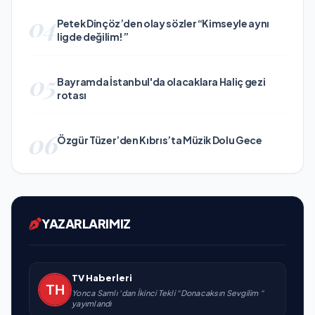
04
Petek Dinçöz’den olay sözler “Kimseyle aynı
ligde değilim!”
05
Bayramda İstanbul'da olacaklara Haliç gezi
rotası
06
Özgür Tüzer’den Kıbrıs’ta Müzik Dolu Gece
YAZARLARIMIZ
TV Haberleri
Yonca Samlı ‘dan İkinci Tekli “Donacaksın Sevgilim “
yayımlandı