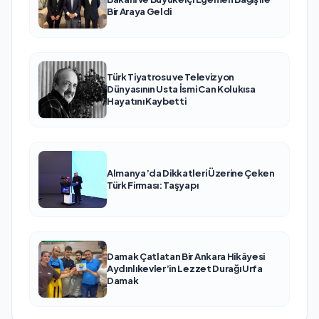
Bir Araya Geldi
Türk Tiyatrosu ve Televizyon
Dünyasının Usta İsmi Can Kolukısa
Hayatını Kaybetti
Almanya’da Dikkatleri Üzerine Çeken
Türk Firması: Taşyapı
Damak Çatlatan Bir Ankara Hikâyesi
Aydınlıkevler’in Lezzet Durağı Urfa
Damak