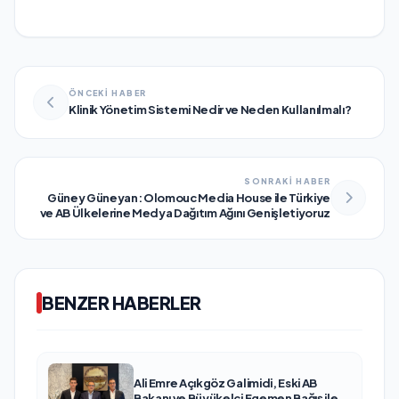
ÖNCEKİ HABER
Klinik Yönetim Sistemi Nedir ve Neden Kullanılmalı?
SONRAKİ HABER
Güney Güneyan: Olomouc Media House ile Türkiye
ve AB Ülkelerine Medya Dağıtım Ağını Genişletiyoruz
BENZER HABERLER
Ali Emre Açıkgöz Galimidi, Eski AB
Bakanı ve Büyükelçi Egemen Bağış ile