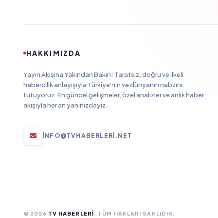
HAKKIMIZDA
Yayın Akışına Yakından Bakın! Tarafsız, doğru ve ilkeli
habercilik anlayışıyla Türkiye'nin ve dünyanın nabzını
tutuyoruz. En güncel gelişmeler, özel analizler ve anlık haber
akışıyla her an yanınızdayız.
INFO@TVHABERLERI.NET
© 2026
TV HABERLERI
. TÜM HAKLARI SAKLIDIR.