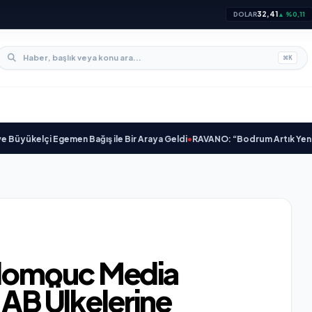
32,41
DOLAR
▲ %0,11
⌘
K
ükelçi Egemen Bağış ile Bir Araya Geldi
•
RAVANO: “Bodrum Artık Yeni St. Tro
lomouc Media
 AB Ülkelerine