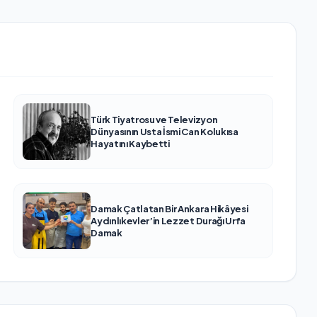
Türk Tiyatrosu ve Televizyon
Dünyasının Usta İsmi Can Kolukısa
Hayatını Kaybetti
Damak Çatlatan Bir Ankara Hikâyesi
Aydınlıkevler’in Lezzet Durağı Urfa
Damak