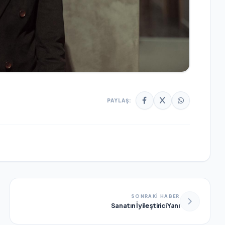
PAYLAŞ:
SONRAKİ HABER
Sanatın İyileştirici Yanı