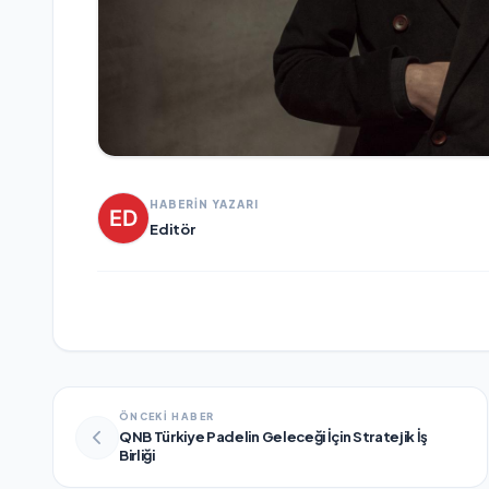
HABERİN YAZARI
Editör
ÖNCEKİ HABER
QNB Türkiye Padelin Geleceği İçin Stratejik İş
Birliği