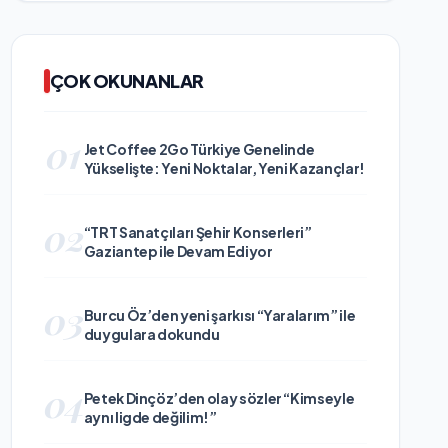
ÇOK OKUNANLAR
01
Jet Coffee 2Go Türkiye Genelinde
Yükselişte: Yeni Noktalar, Yeni Kazançlar!
02
“TRT Sanatçıları Şehir Konserleri”
Gaziantep ile Devam Ediyor
03
Burcu Öz’den yeni şarkısı “Yaralarım” ile
duygulara dokundu
04
Petek Dinçöz’den olay sözler “Kimseyle
aynı ligde değilim!”