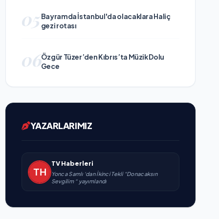
05
Bayramda İstanbul'da olacaklara Haliç
gezi rotası
06
Özgür Tüzer’den Kıbrıs’ta Müzik Dolu
Gece
YAZARLARIMIZ
TV Haberleri
Yonca Samlı ‘dan İkinci Tekli “Donacaksın
Sevgilim “ yayımlandı