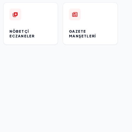
NÖBETÇI
GAZETE
ECZANELER
MANŞETLERI