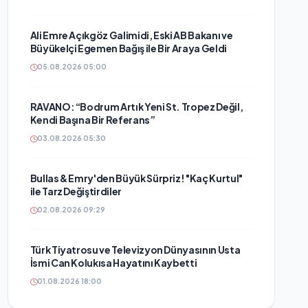
Ali Emre Açıkgöz Galimidi, Eski AB Bakanı ve
Büyükelçi Egemen Bağış ile Bir Araya Geldi
05.08.2026 05:00
RAVANO: “Bodrum Artık Yeni St. Tropez Değil,
Kendi Başına Bir Referans”
03.08.2026 05:30
Bullas & Emry'den Büyük Sürpriz! "Kaç Kurtul"
ile Tarz Değiştirdiler
02.08.2026 09:29
Türk Tiyatrosu ve Televizyon Dünyasının Usta
İsmi Can Kolukısa Hayatını Kaybetti
01.08.2026 18:00