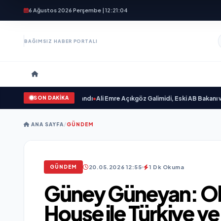
6 Ağustos 2026 Perşembe | 12:21:05
BAĞIMSIZ HABER PORTALI
SON DAKİKA
ksın Sevgilim “ yayımlandı
•
Ali Emre Açıkgöz Galimidi, Eski AB Bakanı ve Büy
ANA SAYFA
/
GÜNDEM
20.05.2026 12:55
1 Dk Okuma
GÜNDEM
Güney Güneyan: O
House ile Türkiye ve