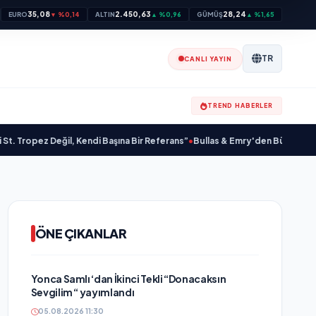
35,08
2.450,63
28,24
EURO
▼ %0,14
ALTIN
▲ %0,96
GÜMÜŞ
▲ %1,65
TR
CANLI YAYIN
TREND HABERLER
pez Değil, Kendi Başına Bir Referans”
•
Bullas & Emry'den Büyük Sürpriz! "K
ÖNE ÇIKANLAR
Yonca Samlı ‘dan İkinci Tekli “Donacaksın
Sevgilim “ yayımlandı
05.08.2026 11:30