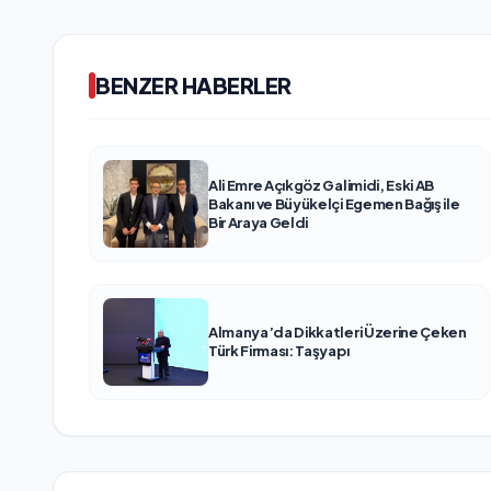
BENZER HABERLER
Ali Emre Açıkgöz Galimidi, Eski AB
Bakanı ve Büyükelçi Egemen Bağış ile
Bir Araya Geldi
Almanya’da Dikkatleri Üzerine Çeken
Türk Firması: Taşyapı