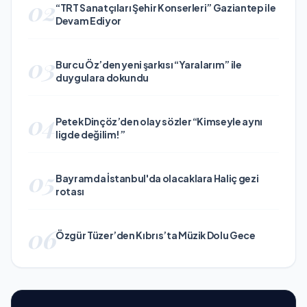
02
“TRT Sanatçıları Şehir Konserleri” Gaziantep ile
Devam Ediyor
03
Burcu Öz’den yeni şarkısı “Yaralarım” ile
duygulara dokundu
04
Petek Dinçöz’den olay sözler “Kimseyle aynı
ligde değilim!”
05
Bayramda İstanbul'da olacaklara Haliç gezi
rotası
06
Özgür Tüzer’den Kıbrıs’ta Müzik Dolu Gece