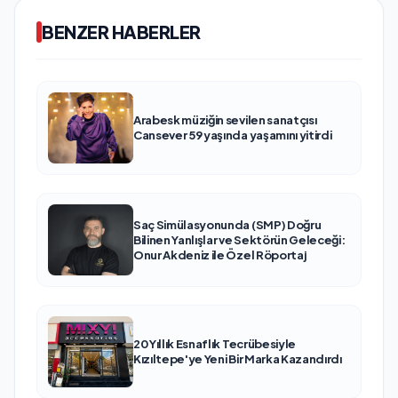
BENZER HABERLER
Arabesk müziğin sevilen sanatçısı
Cansever 59 yaşında yaşamını yitirdi
Saç Simülasyonunda (SMP) Doğru
Bilinen Yanlışlar ve Sektörün Geleceği:
Onur Akdeniz ile Özel Röportaj
20 Yıllık Esnaflık Tecrübesiyle
Kızıltepe'ye Yeni Bir Marka Kazandırdı