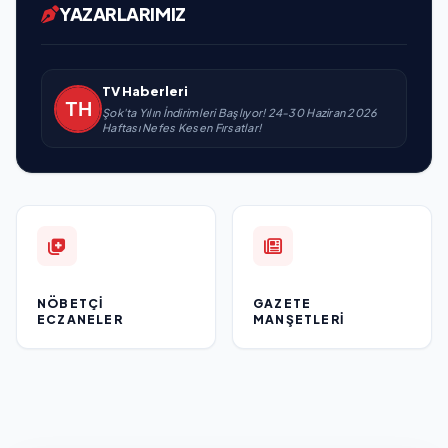
YAZARLARIMIZ
TV Haberleri
Şok'ta Yılın İndirimleri Başlıyor! 24-30 Haziran 2026
Haftası Nefes Kesen Fırsatlar!
NÖBETÇI
GAZETE
ECZANELER
MANŞETLERI