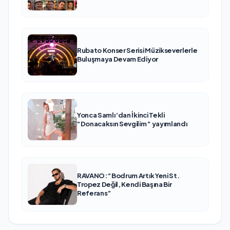
Rubato Konser Serisi Müzikseverlerle
Buluşmaya Devam Ediyor
Yonca Samlı ‘dan İkinci Tekli
“Donacaksın Sevgilim “ yayımlandı
RAVANO: “Bodrum Artık Yeni St.
Tropez Değil, Kendi Başına Bir
Referans”