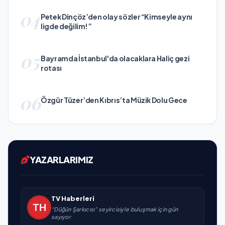
04
Petek Dinçöz’den olay sözler “Kimseyle aynı
ligde değilim!”
05
Bayramda İstanbul'da olacaklara Haliç gezi
rotası
06
Özgür Tüzer’den Kıbrıs’ta Müzik Dolu Gece
YAZARLARIMIZ
TV Haberleri
“Düğün Şarkıcısı” seyircisiyle buluşmak için gün
sayıyor