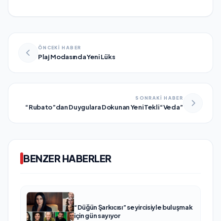
ÖNCEKİ HABER
Plaj Modasında Yeni Lüks
SONRAKİ HABER
“Rubato”dan Duygulara Dokunan Yeni Tekli “Veda”
BENZER HABERLER
“Düğün Şarkıcısı” seyircisiyle buluşmak
için gün sayıyor