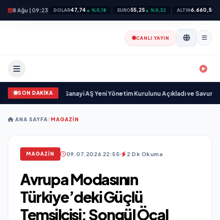
8 Ağu | 09:23
47,74
55,25
6.660,55
DOLAR
▲ %0,18
EURO
▲ %0,32
ALTIN
▲
CANLI YAYIN
SON DAKİKA
öz Savunma Sanayi AŞ Yeni Yönetim Kurulunu Açıkladı ve Savunma Sanayi
ANA SAYFA
/
MAGAZIN
09.07.2026 22:55
2 Dk Okuma
MAGAZIN
Avrupa Modasının
Türkiye’deki Güçlü
Temsilcisi: Songül Öcal