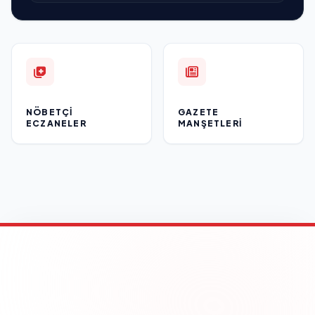
NÖBETÇI
GAZETE
ECZANELER
MANŞETLERI