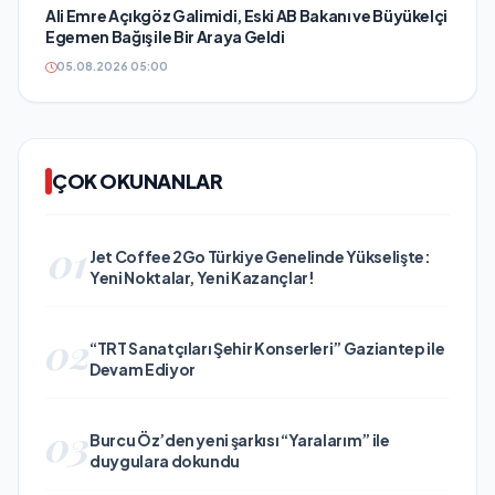
Ali Emre Açıkgöz Galimidi, Eski AB Bakanı ve Büyükelçi
Egemen Bağış ile Bir Araya Geldi
05.08.2026 05:00
ÇOK OKUNANLAR
01
Jet Coffee 2Go Türkiye Genelinde Yükselişte:
Yeni Noktalar, Yeni Kazançlar!
02
“TRT Sanatçıları Şehir Konserleri” Gaziantep ile
Devam Ediyor
03
Burcu Öz’den yeni şarkısı “Yaralarım” ile
duygulara dokundu