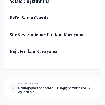
Şelale Coşkuntuna
Eyfel Sema Çoruh
Şiir Seslendirme: Furkan Karayama
Reji: Furkan Karayama
ÖNCEKİ HABER
Ünlü rapçi Sefo “Kod Adı Kırlangıç” dizisine konuk
oyuncu oldu