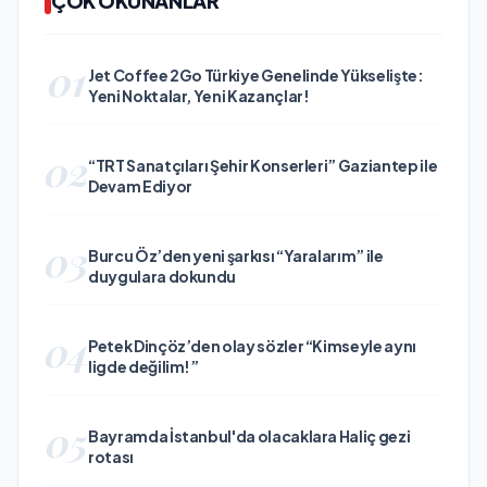
ÇOK OKUNANLAR
01
Jet Coffee 2Go Türkiye Genelinde Yükselişte:
Yeni Noktalar, Yeni Kazançlar!
02
“TRT Sanatçıları Şehir Konserleri” Gaziantep ile
Devam Ediyor
03
Burcu Öz’den yeni şarkısı “Yaralarım” ile
duygulara dokundu
04
Petek Dinçöz’den olay sözler “Kimseyle aynı
ligde değilim!”
05
Bayramda İstanbul'da olacaklara Haliç gezi
rotası