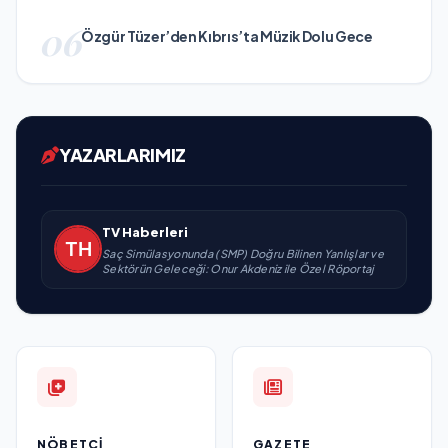
06
Özgür Tüzer’den Kıbrıs’ta Müzik Dolu Gece
YAZARLARIMIZ
TV Haberleri
Saç Simülasyonunda (SMP) Doğru Bilinen Yanlışlar ve
Sektörün Geleceği: Onur Akdeniz ile Özel Röportaj
NÖBETÇI
GAZETE