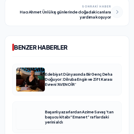
SONRAKİ HABER
Hacı Ahmet Ünlü kış günlerinde doğadaki canlara
yardıma koşuyor
BENZER HABERLER
Edebiyat Dünyasında Bir Genç Deha
Doğuyor: Dilruba Engin ve Zift Karası
Evreni ‘AVENOİR’
Başarılı yazarlardan Azime Savaş’tan
başucu kitabı “Emanet” raflardaki
yerini aldı