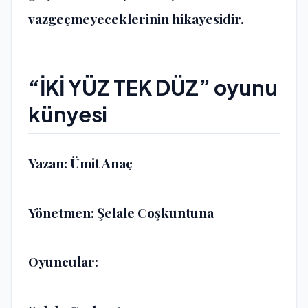
vazgeçmeyeceklerinin hikayesidir.
“İKİ YÜZ TEK DÜZ” oyunu
künyesi
Yazan: Ümit Anaç
Yönetmen: Şelale Coşkuntuna
Oyuncular: