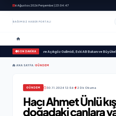
6 Ağustos 2026 Perşembe | 23:04:48
BAĞIMSIZ HABER PORTALI
SON DAKİKA
im “ yayımlandı
•
Ali Emre Açıkgöz Galimidi, Eski AB Bakanı ve Büyükelçi Ege
ANA SAYFA
/
GÜNDEM
30.11.2024 12:56
2 Dk Okuma
GÜNDEM
Hacı Ahmet Ünlü kış
doğadaki canlara y