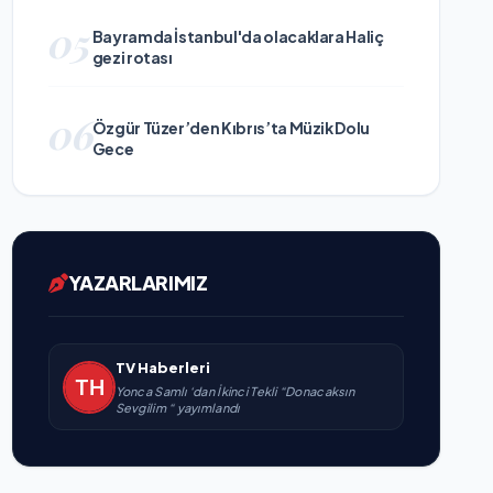
05
Bayramda İstanbul'da olacaklara Haliç
gezi rotası
06
Özgür Tüzer’den Kıbrıs’ta Müzik Dolu
Gece
YAZARLARIMIZ
TV Haberleri
Yonca Samlı ‘dan İkinci Tekli “Donacaksın
Sevgilim “ yayımlandı