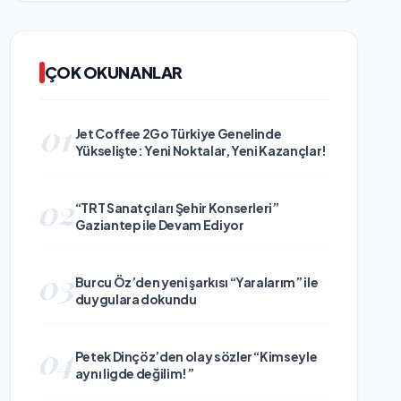
ÇOK OKUNANLAR
01
Jet Coffee 2Go Türkiye Genelinde
Yükselişte: Yeni Noktalar, Yeni Kazançlar!
02
“TRT Sanatçıları Şehir Konserleri”
Gaziantep ile Devam Ediyor
03
Burcu Öz’den yeni şarkısı “Yaralarım” ile
duygulara dokundu
04
Petek Dinçöz’den olay sözler “Kimseyle
aynı ligde değilim!”