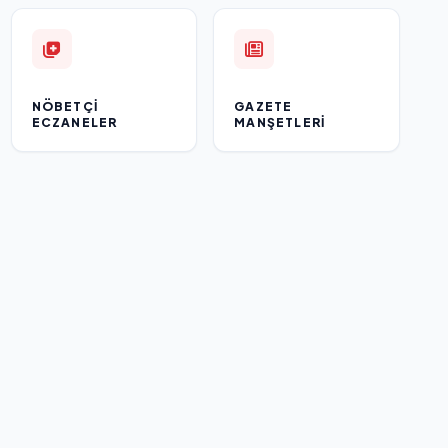
NÖBETÇI
GAZETE
ECZANELER
MANŞETLERI