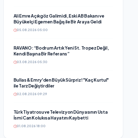
Ali Emre Açıkgöz Galimidi, Eski AB Bakanı ve
Büyükelçi Egemen Bağış ile Bir Araya Geldi
05.08.2026 05:00
RAVANO: “Bodrum Artık Yeni St. Tropez Değil,
Kendi Başına Bir Referans”
03.08.2026 05:30
Bullas & Emry'den Büyük Sürpriz! "Kaç Kurtul"
ile Tarz Değiştirdiler
02.08.2026 09:29
Türk Tiyatrosu ve Televizyon Dünyasının Usta
İsmi Can Kolukısa Hayatını Kaybetti
01.08.2026 18:00