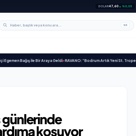
47,60
DOLAR
▲ %0,05
⌘
K
men Bağış ile Bir Araya Geldi
•
RAVANO: “Bodrum Artık Yeni St. Tropez Değil,
 günlerinde
ardıma koşuyor