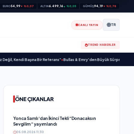
54,99
6.499,16
94,19
EURO
▼ %0,07
ALTIN
▲ %0,05
GÜMÜŞ
▼ %0,78
TR
CANLI YAYIN
TREND HABERLER
 Kendi Başına Bir Referans”
•
Bullas & Emry'den Büyük Sürpriz! "Kaç Kurtul" 
ÖNE ÇIKANLAR
Yonca Samlı ‘dan İkinci Tekli “Donacaksın
Sevgilim “ yayımlandı
05.08.2026 11:30