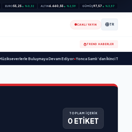
55,25
6.660,55
97,57
EURO
▲ %0,32
ALTIN
▲ %2,59
GÜMÜŞ
▲ %3,57
TR
CANLI YAYIN
TREND HABERLER
ikseverlerle Buluşmaya Devam Ediyor
•
Yonca Samlı ‘dan İkinci Tekli “Donac
TOPLAM İÇERİK
0 ETİKET