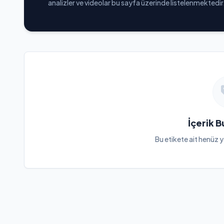
analizler ve videolar bu sayfa üzerinde listelenmektedir
İçerik 
Bu etikete ait henüz y