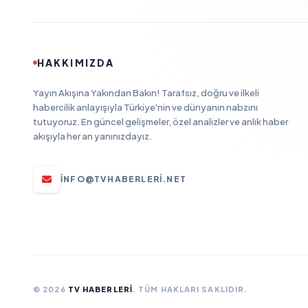
HAKKIMIZDA
Yayın Akışına Yakından Bakın! Tarafsız, doğru ve ilkeli
habercilik anlayışıyla Türkiye'nin ve dünyanın nabzını
tutuyoruz. En güncel gelişmeler, özel analizler ve anlık haber
akışıyla her an yanınızdayız.
INFO@TVHABERLERI.NET
© 2026
TV HABERLERI
. TÜM HAKLARI SAKLIDIR.