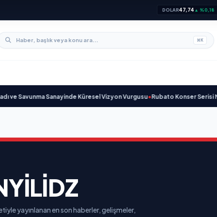
47,74
DOLAR
▲ %0,18
⌘
K
 ve Savunma Sanayinde Küresel Vizyon Vurgusu
•
Rubato Konser Serisi Müz
YILIDZ
tiyle yayınlanan en son haberler, gelişmeler,