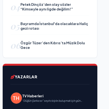
04
Petek Dinçöz’den olay sözler
“Kimseyle aynı ligde değilim!”
05
Bayramda İstanbul'da olacaklara Haliç
gezi rotası
06
Özgür Tüzer’den Kıbrıs’ta Müzik Dolu
Gece
YAZARLAR
TV Haberleri
“Düğün Şarkıcısı” seyircisiyle buluşmak için gün
sayıyor