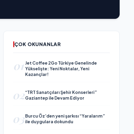
ÇOK OKUNANLAR
01
Jet Coffee 2Go Türkiye Genelinde
Yükselişte: Yeni Noktalar, Yeni
Kazançlar!
02
“TRT Sanatçıları Şehir Konserleri”
Gaziantep ile Devam Ediyor
03
Burcu Öz’den yeni şarkısı “Yaralarım”
ile duygulara dokundu