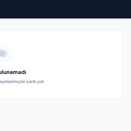
.
Bulunamadı
ayınlanmış bir içerik yok.