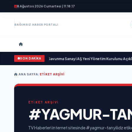
8 Ağustos 2026 Cumartesi | 11:18:18
BAĞIMSIZ HABER PORTALI
SON DAKİKA
n gün sayıyor
•
Açıkgöz Savunma Sanayi AŞ Yeni Yönetim Kurulunu Açıkladı
ANA SAYFA
/
ETIKET ARŞIVI
ETİKET ARŞİVİ
#YAGMUR-TAN
TV Haberleri internet sitesinde #yagmur-tanyilidz etike