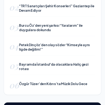
02
“TRT Sanatçıları Şehir Konserleri” Gaziantep ile
Devam Ediyor
03
Burcu Öz’den yeni şarkısı “Yaralarım” ile
duygulara dokundu
04
Petek Dinçöz’den olay sözler “Kimseyle aynı
ligde değilim!”
05
Bayramda İstanbul'da olacaklara Haliç gezi
rotası
06
Özgür Tüzer’den Kıbrıs’ta Müzik Dolu Gece