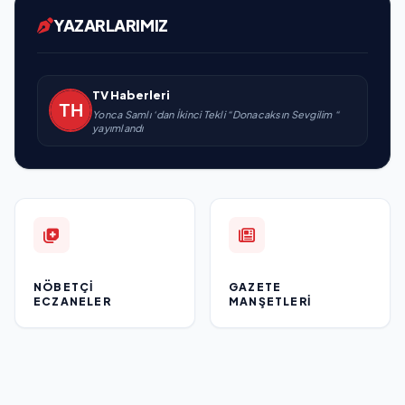
YAZARLARIMIZ
TV Haberleri
Yonca Samlı ‘dan İkinci Tekli “Donacaksın Sevgilim “
yayımlandı
NÖBETÇI
GAZETE
ECZANELER
MANŞETLERI