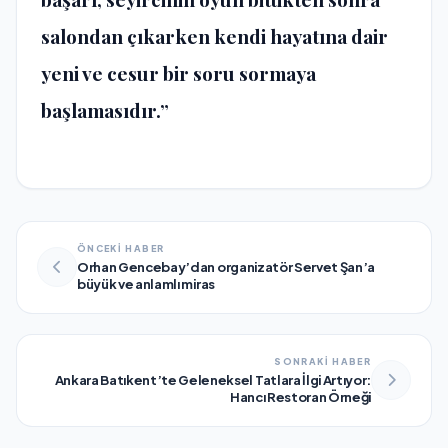
salondan çıkarken kendi hayatına dair
yeni ve cesur bir soru sormaya
başlamasıdır.”
ÖNCEKİ HABER
Orhan Gencebay’dan organizatör Servet Şan’a
büyük ve anlamlı miras
SONRAKİ HABER
Ankara Batıkent’te Geleneksel Tatlara İlgi Artıyor:
Hancı Restoran Örneği