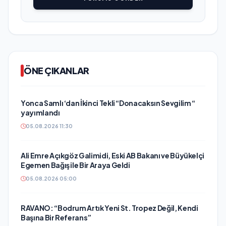
ÖNE ÇIKANLAR
Yonca Samlı ‘dan İkinci Tekli “Donacaksın Sevgilim “
yayımlandı
05.08.2026 11:30
Ali Emre Açıkgöz Galimidi, Eski AB Bakanı ve Büyükelçi
Egemen Bağış ile Bir Araya Geldi
05.08.2026 05:00
RAVANO: “Bodrum Artık Yeni St. Tropez Değil, Kendi
Başına Bir Referans”