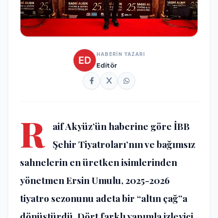
HABERİN YAZARI
Editör
R
aif Akyüz’ün haberine göre İBB
Şehir Tiyatroları’nın ve bağımsız
sahnelerin en üretken isimlerinden
yönetmen
Ersin Umulu
, 2025-2026
tiyatro sezonunu adeta bir “altın çağ”a
dönüştürdü. Dört farklı yapımla izleyici