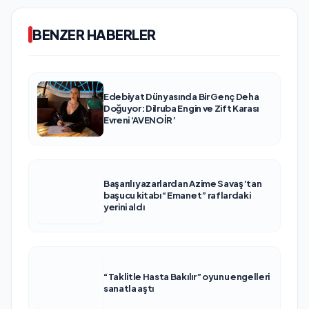
BENZER HABERLER
Edebiyat Dünyasında Bir Genç Deha
Doğuyor: Dilruba Engin ve Zift Karası
Evreni ‘AVENOİR’
Başarılı yazarlardan Azime Savaş’tan
başucu kitabı “Emanet” raflardaki
yerini aldı
“Taklitle Hasta Bakılır” oyunu engelleri
sanatla aştı