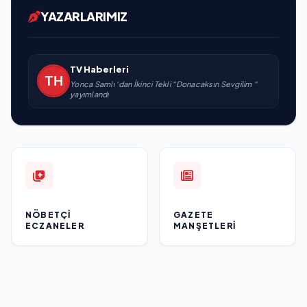
YAZARLARIMIZ
TV Haberleri
Yonca Samlı ‘dan İkinci Tekli “Donacaksın Sevgilim “
yayımlandı
NÖBETÇI
GAZETE
ECZANELER
MANŞETLERI