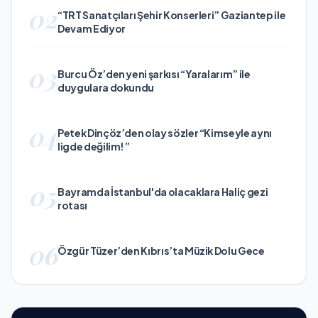
02
“TRT Sanatçıları Şehir Konserleri” Gaziantep ile
Devam Ediyor
03
Burcu Öz’den yeni şarkısı “Yaralarım” ile
duygulara dokundu
04
Petek Dinçöz’den olay sözler “Kimseyle aynı
ligde değilim!”
05
Bayramda İstanbul'da olacaklara Haliç gezi
rotası
06
Özgür Tüzer’den Kıbrıs’ta Müzik Dolu Gece