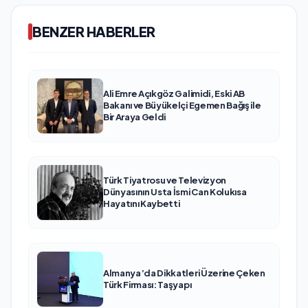
BENZER HABERLER
Ali Emre Açıkgöz Galimidi, Eski AB
Bakanı ve Büyükelçi Egemen Bağış ile
Bir Araya Geldi
Türk Tiyatrosu ve Televizyon
Dünyasının Usta İsmi Can Kolukısa
Hayatını Kaybetti
Almanya’da Dikkatleri Üzerine Çeken
Türk Firması: Taşyapı