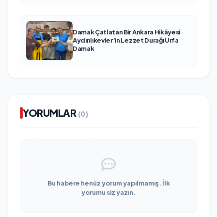
Damak Çatlatan Bir Ankara Hikâyesi
Aydınlıkevler’in Lezzet Durağı Urfa
Damak
YORUMLAR
(0)
Bu habere henüz yorum yapılmamış. İlk
yorumu siz yazın.