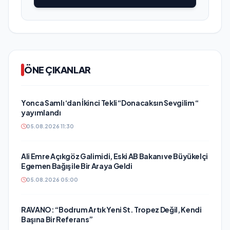
ÖNE ÇIKANLAR
Yonca Samlı ‘dan İkinci Tekli “Donacaksın Sevgilim “
yayımlandı
05.08.2026 11:30
Ali Emre Açıkgöz Galimidi, Eski AB Bakanı ve Büyükelçi
Egemen Bağış ile Bir Araya Geldi
05.08.2026 05:00
RAVANO: “Bodrum Artık Yeni St. Tropez Değil, Kendi
Başına Bir Referans”