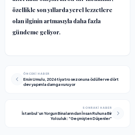
özellikle son yıllarda yerel lezzetlere
olan ilginin artmasıyla daha fazla
gündeme geliyor.
ÖNCEKİ HABER
Ersin Umulu, 2026 tiyatro sezonuna ödüller ve dört
dev yapımla damga vuruyor
SONRAKİ HABER
İstanbul’un Yorgun Binalarından İnsan Ruhuna Bir
Yolculuk: “Geçmişten Düşenler”