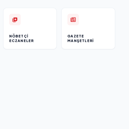
NÖBETÇI
GAZETE
ECZANELER
MANŞETLERI