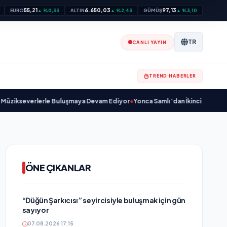
55,21
6.650,03
97,13
EURO
▲ %0,33
ALTIN
▲ %2,43
GÜMÜŞ
▲ %3,10
TR
CANLI YAYIN
TREND HABERLER
severlerle Buluşmaya Devam Ediyor
•
Yonca Samlı ‘dan İkinci Tekli “Donacak
ÖNE ÇIKANLAR
“Düğün Şarkıcısı” seyircisiyle buluşmak için gün
sayıyor
07.08.2026 17:15