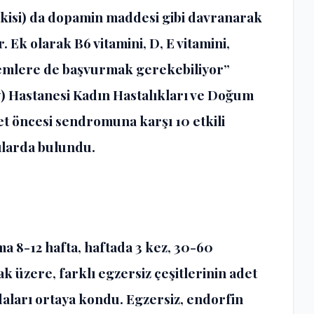
itkisi) da dopamin maddesi gibi davranarak
Ek olarak B6 vitamini, D, E vitamini,
temlere de başvurmak gerekebiliyor”
y) Hastanesi Kadın Hastalıkları ve Doğum
et öncesi sendromuna karşı 10 etkili
rılarda bulundu.
ma 8-12 hafta, haftada 3 kez, 30-60
k üzere, farklı egzersiz çeşitlerinin adet
aları ortaya kondu. Egzersiz, endorfin