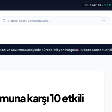
47,70
DOLAR
▲ %0,15
⌘
K
e Savunma Sanayinde Küresel Vizyon Vurgusu
•
Rubato Konser Serisi Müzik
una karşı 10 etkili