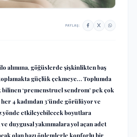
PAYLAŞ:
ilo alımına, göğüslerde şişkinlikten baş
ti toplamakta güçlük çekmeye… Toplumda
k bilinen ‘premenstruel sendrom’ pek çok
 her 4 kadından 3’ünde görülüyor ve
z yönde etkileyebilecek boyutlara
l ve duygusal yakınmalara yol açan adet
cak olan bazı önlemlerle konforlu bir