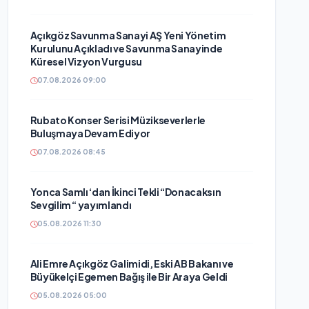
Açıkgöz Savunma Sanayi AŞ Yeni Yönetim
Kurulunu Açıkladı ve Savunma Sanayinde
Küresel Vizyon Vurgusu
07.08.2026 09:00
Rubato Konser Serisi Müzikseverlerle
Buluşmaya Devam Ediyor
07.08.2026 08:45
Yonca Samlı ‘dan İkinci Tekli “Donacaksın
Sevgilim “ yayımlandı
05.08.2026 11:30
Ali Emre Açıkgöz Galimidi, Eski AB Bakanı ve
Büyükelçi Egemen Bağış ile Bir Araya Geldi
05.08.2026 05:00