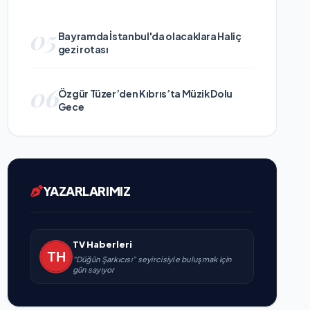
05
Bayramda İstanbul'da olacaklara Haliç
gezi rotası
06
Özgür Tüzer’den Kıbrıs’ta Müzik Dolu
Gece
YAZARLARIMIZ
TV Haberleri
“Düğün Şarkıcısı” seyircisiyle buluşmak için
gün sayıyor