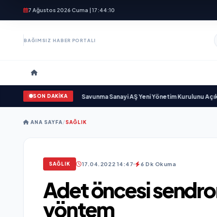
7 Ağustos 2026 Cuma | 17:44:11
BAĞIMSIZ HABER PORTALI
SON DAKİKA
 gün sayıyor
•
Açıkgöz Savunma Sanayi AŞ Yeni Yönetim Kurulunu Açıkladı v
ANA SAYFA
/
SAĞLIK
17.04.2022 14:47
6 Dk Okuma
SAĞLIK
Adet öncesi sendrom
yöntem