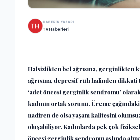
HABERİN YAZARI
TV Haberleri
Halsizlikten bel ağrısına, gerginlikten k
ağrısına, depresif ruh halinden dikka
‘adet öncesi gerginlik sendromu’ olara
kadının ortak sorunu. Üreme çağındaki
nadiren de olsa yaşam kalitesini olumsu
oluşabiliyor. Kadınlarda pek çok fizikse
öncesi gerginlik sendromu aslında alına