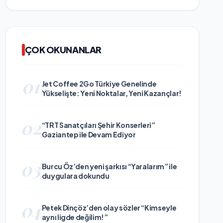
ÇOK OKUNANLAR
01
Jet Coffee 2Go Türkiye Genelinde
Yükselişte: Yeni Noktalar, Yeni Kazançlar!
02
“TRT Sanatçıları Şehir Konserleri”
Gaziantep ile Devam Ediyor
03
Burcu Öz’den yeni şarkısı “Yaralarım” ile
duygulara dokundu
04
Petek Dinçöz’den olay sözler “Kimseyle
aynı ligde değilim!”