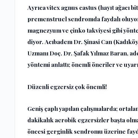
Ayrıca vitex agnus castus (hayıt ağacı b
premenstruel sendromda faydalı oluyor. 
magnezyum ve çinko takviyesi gibi yön
diyor. Acıbadem Dr. Şinasi Can (Kadıkö
Uzmanı
Doç. Dr. Şafak Yılmaz Baran,
ad
yöntemi anlattı; önemli öneriler ve uya
Düzenli egzersiz çok önemli!
Geniş çaplı yapılan çalışmalarda; ortala
dakikalık aerobik egzersizler başta olma
öncesi gerginlik sendromu üzerine fayd