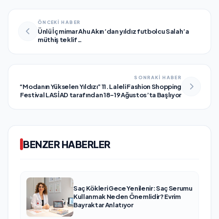
ÖNCEKİ HABER
Ünlü İç mimar Ahu Akın’dan yıldız futbolcu Salah’a
müthiş teklif…
SONRAKİ HABER
“Modanın Yükselen Yıldızı” 11. Laleli Fashion Shopping
Festival LASİAD tarafından 18-19 Ağustos’ta Başlıyor
BENZER HABERLER
Saç Kökleri Gece Yenilenir: Saç Serumu
Kullanmak Neden Önemlidir? Evrim
Bayraktar Anlatıyor