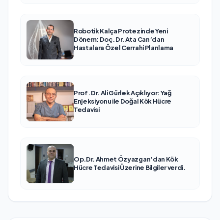
Robotik Kalça Protezinde Yeni
Dönem: Doç. Dr. Ata Can’dan
Hastalara Özel Cerrahi Planlama
Prof. Dr. Ali Gürlek Açıklıyor: Yağ
Enjeksiyonu ile Doğal Kök Hücre
Tedavisi
Op.Dr. Ahmet Özyazgan’dan Kök
Hücre Tedavisi Üzerine Bilgiler verdi.