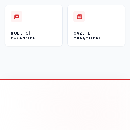
NÖBETÇI
GAZETE
ECZANELER
MANŞETLERI