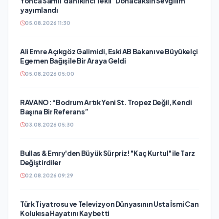
Yonca Samlı ‘dan İkinci Tekli “Donacaksın Sevgilim “
yayımlandı
05.08.2026 11:30
Ali Emre Açıkgöz Galimidi, Eski AB Bakanı ve Büyükelçi
Egemen Bağış ile Bir Araya Geldi
05.08.2026 05:00
RAVANO: “Bodrum Artık Yeni St. Tropez Değil, Kendi
Başına Bir Referans”
03.08.2026 05:30
Bullas & Emry'den Büyük Sürpriz! "Kaç Kurtul" ile Tarz
Değiştirdiler
02.08.2026 09:29
Türk Tiyatrosu ve Televizyon Dünyasının Usta İsmi Can
Kolukısa Hayatını Kaybetti