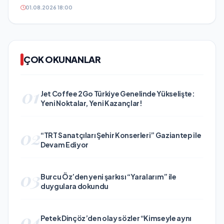
01.08.2026 18:00
ÇOK OKUNANLAR
01
Jet Coffee 2Go Türkiye Genelinde Yükselişte:
Yeni Noktalar, Yeni Kazançlar!
02
“TRT Sanatçıları Şehir Konserleri” Gaziantep ile
Devam Ediyor
03
Burcu Öz’den yeni şarkısı “Yaralarım” ile
duygulara dokundu
04
Petek Dinçöz’den olay sözler “Kimseyle aynı