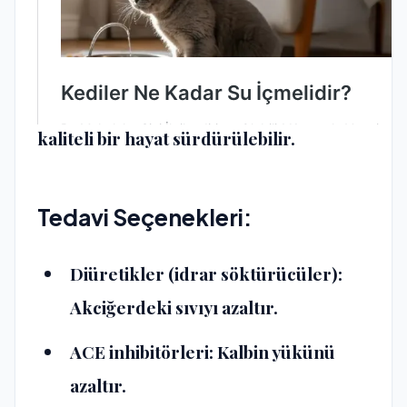
Köpeklerde kalp hastalıkları tamamen
tedavi edilemeyebilir, ancak ilaç ve
yaşam tarzı düzenlemeleriyle uzun ve
kaliteli bir hayat sürdürülebilir.
Tedavi Seçenekleri:
Diüretikler (idrar söktürücüler):
Akciğerdeki sıvıyı azaltır.
ACE inhibitörleri:
Kalbin yükünü
azaltır.