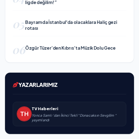
ligde değilim!”
05
Bayramda İstanbul'da olacaklara Haliç gezi
rotası
06
Özgür Tüzer’den Kıbrıs’ta Müzik Dolu Gece
YAZARLARIMIZ
TV Haberleri
Yonca Samlı ‘dan İkinci Tekli “Donacaksın Sevgilim “
yayımlandı