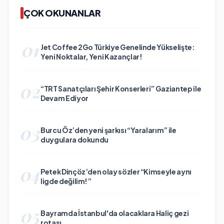
ÇOK OKUNANLAR
01
Jet Coffee 2Go Türkiye Genelinde Yükselişte:
Yeni Noktalar, Yeni Kazançlar!
02
“TRT Sanatçıları Şehir Konserleri” Gaziantep ile
Devam Ediyor
03
Burcu Öz’den yeni şarkısı “Yaralarım” ile
duygulara dokundu
04
Petek Dinçöz’den olay sözler “Kimseyle aynı
ligde değilim!”
05
Bayramda İstanbul'da olacaklara Haliç gezi
rotası