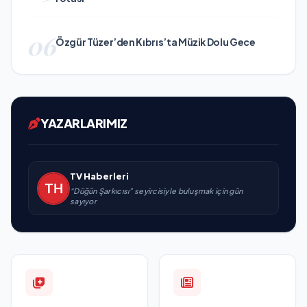
06
Özgür Tüzer’den Kıbrıs’ta Müzik Dolu Gece
YAZARLARIMIZ
TV Haberleri
“Düğün Şarkıcısı” seyircisiyle buluşmak için gün
sayıyor