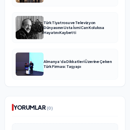
Türk Tiyatrosu ve Televizyon
Dünyasının Usta İsmi Can Kolukısa
Hayatını Kaybetti
Almanya’da Dikkatleri Üzerine Çeken
Türk Firması: Taşyapı
YORUMLAR
(0)