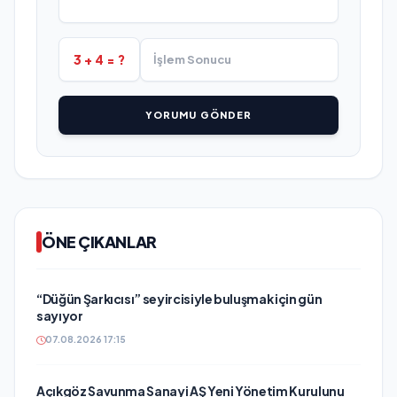
3 + 4 = ?
YORUMU GÖNDER
ÖNE ÇIKANLAR
“Düğün Şarkıcısı” seyircisiyle buluşmak için gün
sayıyor
07.08.2026 17:15
Açıkgöz Savunma Sanayi AŞ Yeni Yönetim Kurulunu