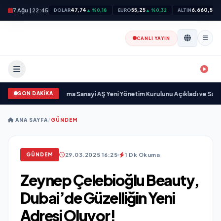
7 Ağu | 22:45
47,74
55,25
6.660,55
DOLAR
▲ %0,18
EURO
▲ %0,32
ALTIN
▲
CANLI YAYIN
SON DAKİKA
or
•
Açıkgöz Savunma Sanayi AŞ Yeni Yönetim Kurulunu Açıkladı ve Savunma
ANA SAYFA
/
GÜNDEM
29.03.2025 16:25
1 Dk Okuma
GÜNDEM
Zeynep Çelebioğlu Beauty,
Dubai’de Güzelliğin Yeni
Adresi Oluyor!