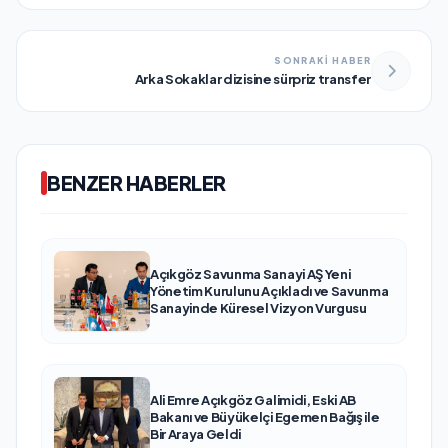
SONRAKİ HABER
Arka Sokaklar dizisine sürpriz transfer
BENZER HABERLER
Açıkgöz Savunma Sanayi AŞ Yeni
Yönetim Kurulunu Açıkladı ve Savunma
Sanayinde Küresel Vizyon Vurgusu
Ali Emre Açıkgöz Galimidi, Eski AB
Bakanı ve Büyükelçi Egemen Bağış ile
Bir Araya Geldi