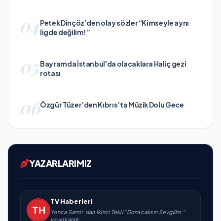
04
Petek Dinçöz’den olay sözler “Kimseyle aynı
ligde değilim!”
05
Bayramda İstanbul'da olacaklara Haliç gezi
rotası
06
Özgür Tüzer’den Kıbrıs’ta Müzik Dolu Gece
YAZARLARIMIZ
TV Haberleri
Yonca Samlı ‘dan İkinci Tekli “Donacaksın Sevgilim “
yayımlandı