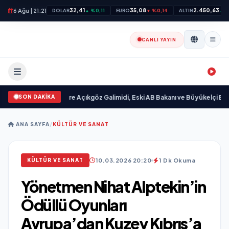
6 Ağu | 21:21
32,41
35,08
2.450,63
DOLAR
▲ %0,11
EURO
▼ %0,14
ALTIN
▲ %
CANLI YAYIN
SON DAKİKA
 yayımlandı
•
Ali Emre Açıkgöz Galimidi, Eski AB Bakanı ve Büyükelçi Egemen B
ANA SAYFA
/
KÜLTÜR VE SANAT
10.03.2026 20:20
1 Dk Okuma
KÜLTÜR VE SANAT
Yönetmen Nihat Alptekin’in
Ödüllü Oyunları
Avrupa’dan Kuzey Kıbrıs’a