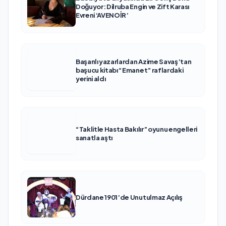
Doğuyor: Dilruba Engin ve Zift Karası
Evreni ‘AVENOİR’
Başarılı yazarlardan Azime Savaş’tan
başucu kitabı “Emanet” raflardaki
yerini aldı
“Taklitle Hasta Bakılır” oyunu engelleri
sanatla aştı
Dürdane 1901’de Unutulmaz Açılış