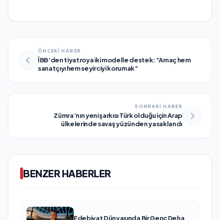
ÖNCEKİ HABER
İBB’den tiyatroya iki modelle destek: “Amaç hem
sanatçıyı hem seyirciyi korumak”
SONRAKİ HABER
Zümra’nın yeni şarkısı Türk olduğu için Arap
ülkelerinde savaş yüzünden yasaklandı
BENZER HABERLER
Edebiyat Dünyasında Bir Genç Deha