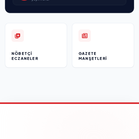
NÖBETÇI
GAZETE
ECZANELER
MANŞETLERI