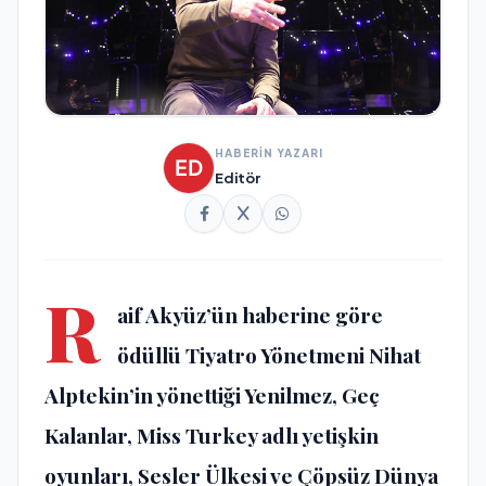
HABERİN YAZARI
Editör
R
aif Akyüz’ün haberine göre
ödüllü Tiyatro Yönetmeni Nihat
Alptekin’in yönettiği Yenilmez, Geç
Kalanlar, Miss Turkey adlı yetişkin
oyunları, Sesler Ülkesi ve Çöpsüz Dünya