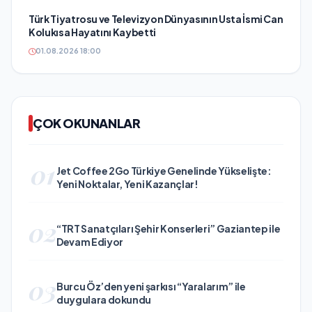
Türk Tiyatrosu ve Televizyon Dünyasının Usta İsmi Can
Kolukısa Hayatını Kaybetti
01.08.2026 18:00
ÇOK OKUNANLAR
01
Jet Coffee 2Go Türkiye Genelinde Yükselişte:
Yeni Noktalar, Yeni Kazançlar!
02
“TRT Sanatçıları Şehir Konserleri” Gaziantep ile
Devam Ediyor
03
Burcu Öz’den yeni şarkısı “Yaralarım” ile
duygulara dokundu