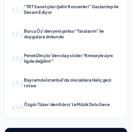
02
“TRT Sanatçıları Şehir Konserleri” Gaziantep ile
Devam Ediyor
03
Burcu Öz’den yeni şarkısı “Yaralarım” ile
duygulara dokundu
04
Petek Dinçöz’den olay sözler “Kimseyle aynı
ligde değilim!”
05
Bayramda İstanbul'da olacaklara Haliç gezi
rotası
06
Özgür Tüzer’den Kıbrıs’ta Müzik Dolu Gece