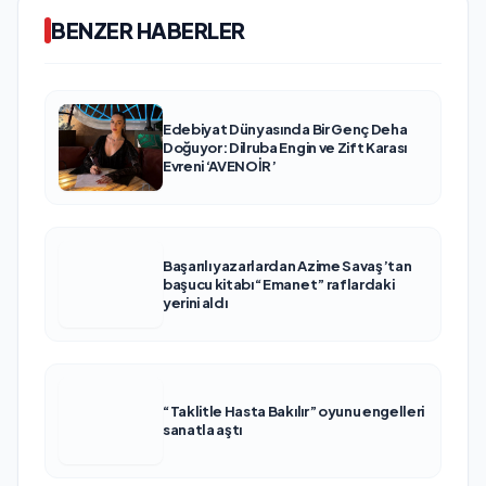
BENZER HABERLER
Edebiyat Dünyasında Bir Genç Deha
Doğuyor: Dilruba Engin ve Zift Karası
Evreni ‘AVENOİR’
Başarılı yazarlardan Azime Savaş’tan
başucu kitabı “Emanet” raflardaki
yerini aldı
“Taklitle Hasta Bakılır” oyunu engelleri
sanatla aştı