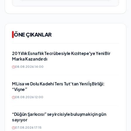
ÖNE ÇIKANLAR
20 Yıllık Esnaflık Tecrübesiyle Kızıltepe'ye Yeni Bir
Marka Kazandırdı
08.08.2026 14:00
M Lisa ve Dolu Kadehi Ters Tut’tan Yeni İş Birliği:
“Vişne”
08.08.2026 12:00
“Düğün Şarkıcısı” seyircisiyle buluşmak için gün
sayıyor
07.08.2026 17:15