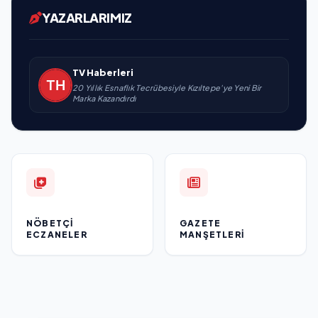
YAZARLARIMIZ
TV Haberleri
20 Yıllık Esnaflık Tecrübesiyle Kızıltepe'ye Yeni Bir
Marka Kazandırdı
NÖBETÇI
GAZETE
ECZANELER
MANŞETLERI