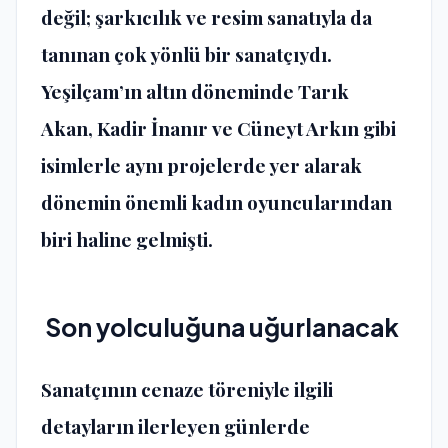
değil;
şarkıcılık
ve
resim sanatıyla
da
tanınan çok yönlü bir sanatçıydı.
Yeşilçam’ın altın döneminde
Tarık
Akan
,
Kadir İnanır
ve
Cüneyt Arkın
gibi
isimlerle aynı projelerde yer alarak
dönemin önemli kadın oyuncularından
biri haline gelmişti.
Son yolculuğuna uğurlanacak
Sanatçının cenaze töreniyle ilgili
detayların ilerleyen günlerde